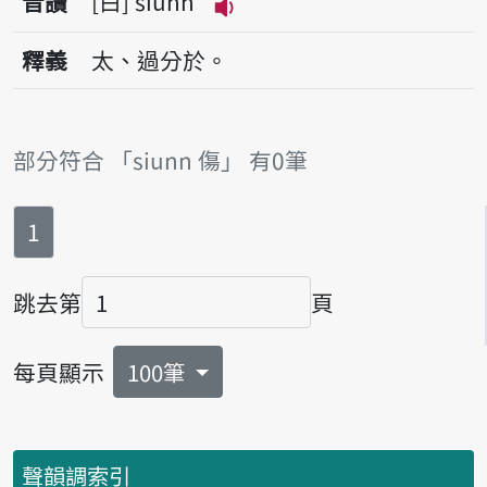
音讀
白
siunn
播放音讀siunn
釋義
太、過分於。
部分符合 「siunn 傷」 有0筆
第
頁
1
跳去第
頁
頁碼
每頁顯示
100筆
聲韻調索引