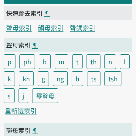
快速跳去索引
¶
聲母索引
韻母索引
聲調索引
聲母索引
¶
p
ph
b
m
t
th
n
l
k
kh
g
ng
h
ts
tsh
s
j
零聲母
重新選索引
韻母索引
¶