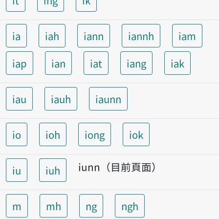
it
ing
ik
ia
iah
iann
iannh
iam
iap
ian
iat
iang
iak
iau
iauh
iaunn
io
ioh
iong
iok
iunn（目前頁面）
iu
iuh
m
mh
ng
ngh