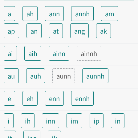
a
ah
ann
annh
am
ap
an
at
ang
ak
ai
aih
ainn
ainnh
au
auh
aunn
aunnh
e
eh
enn
ennh
i
ih
inn
im
ip
in