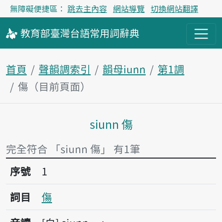
無障礙便捷區：
跳去主內容
網站導覽
切換網站翻譯
教育部
臺灣台語
常用詞
辭典
首頁
聲韻調索引
韻母iunn
第1調
傷（目前頁面）
siunn 傷
主內容區塊
完全符合 「siunn 傷」 有1筆
序號1傷
序號
1
詞目
傷