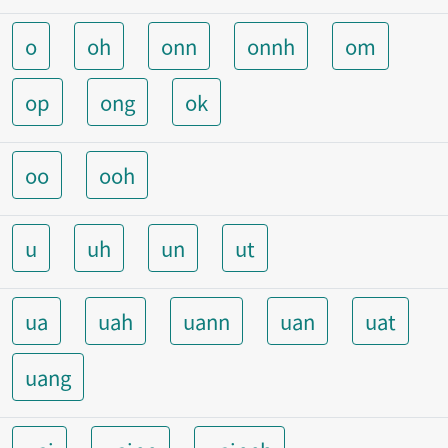
o
oh
onn
onnh
om
op
ong
ok
oo
ooh
u
uh
un
ut
ua
uah
uann
uan
uat
uang