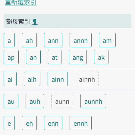
重新選索引
韻母索引
¶
a
ah
ann
annh
am
ap
an
at
ang
ak
ai
aih
ainn
ainnh
au
auh
aunn
aunnh
e
eh
enn
ennh