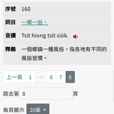
序號160一鄉一俗。
序號
160
詞目
一鄉一俗。
音讀
Tsi̍t hiong tsi̍t sio̍k.
播放音讀Tsi̍t hiong 
釋義
一個鄉鎮一種風俗。指各地有不同的
風俗習慣。
第
頁
上一頁
1
…
6
7
8
跳去第
頁
頁碼
每頁顯示
20筆