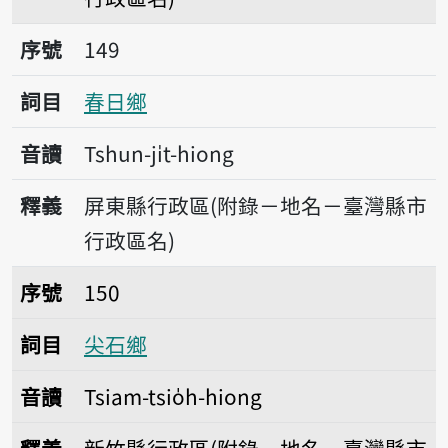
序號149春日鄉
序號
149
詞目
春日鄉
音讀
Tshun-ji̍t-hiong
釋義
屏東縣行政區(附錄－地名－臺灣縣市
行政區名)
序號150尖石鄉
序號
150
詞目
尖石鄉
音讀
Tsiam-tsio̍h-hiong