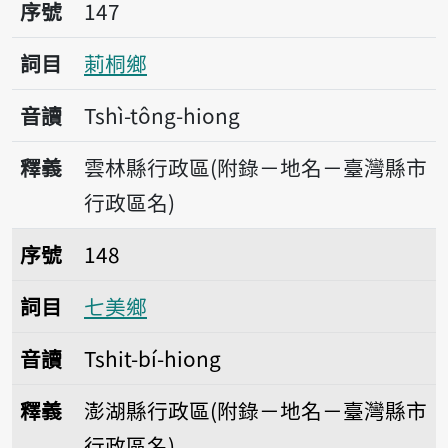
序號147莿桐鄉
序號
147
詞目
莿桐鄉
音讀
Tshì-tông-hiong
釋義
雲林縣行政區(附錄－地名－臺灣縣市
行政區名)
序號148七美鄉
序號
148
詞目
七美鄉
音讀
Tshit-bí-hiong
釋義
澎湖縣行政區(附錄－地名－臺灣縣市
行政區名)