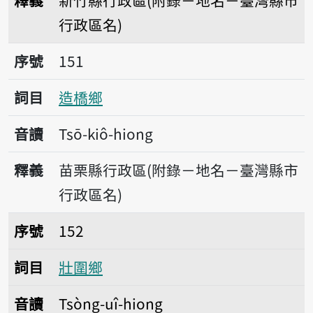
釋義
新竹縣行政區(附錄－地名－臺灣縣市
行政區名)
序號151造橋鄉
序號
151
詞目
造橋鄉
音讀
Tsō-kiô-hiong
釋義
苗栗縣行政區(附錄－地名－臺灣縣市
行政區名)
序號152壯圍鄉
序號
152
詞目
壯圍鄉
音讀
Tsòng-uî-hiong