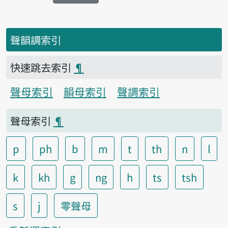
聲韻調索引
快速跳去索引
¶
聲母索引
韻母索引
聲調索引
聲母索引
¶
p
ph
b
m
t
th
n
l
k
kh
g
ng
h
ts
tsh
s
j
零聲母