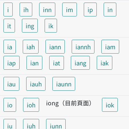
i
ih
inn
im
ip
in
it
ing
ik
ia
iah
iann
iannh
iam
iap
ian
iat
iang
iak
iau
iauh
iaunn
iong（目前頁面）
io
ioh
iok
iu
iuh
iunn