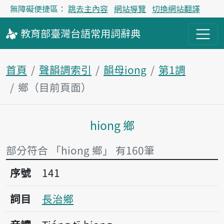
無障礙便捷區：
跳去主內容
網站導覽
切換網站翻譯
教育部
臺灣台語
常用詞
辭典
首頁
聲韻調索引
韻母iong
第1調
鄉（目前頁面）
hiong 鄉
主內容區塊
部分符合 「hiong 鄉」 有160筆
序號141長治鄉
序號
141
詞目
長治鄉