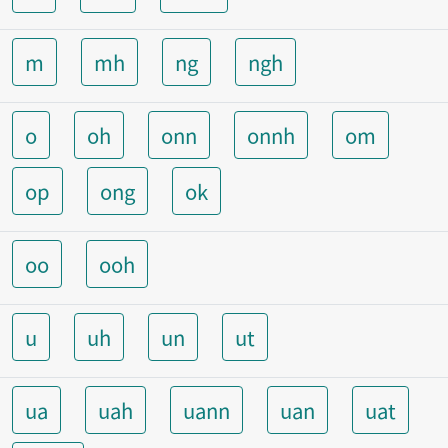
m
mh
ng
ngh
o
oh
onn
onnh
om
op
ong
ok
oo
ooh
u
uh
un
ut
ua
uah
uann
uan
uat