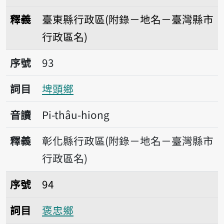
釋義
臺東縣行政區(附錄－地名－臺灣縣市
行政區名)
序號93埤頭鄉
序號
93
詞目
埤頭鄉
音讀
Pi-thâu-hiong
釋義
彰化縣行政區(附錄－地名－臺灣縣市
行政區名)
序號94褒忠鄉
序號
94
詞目
褒忠鄉