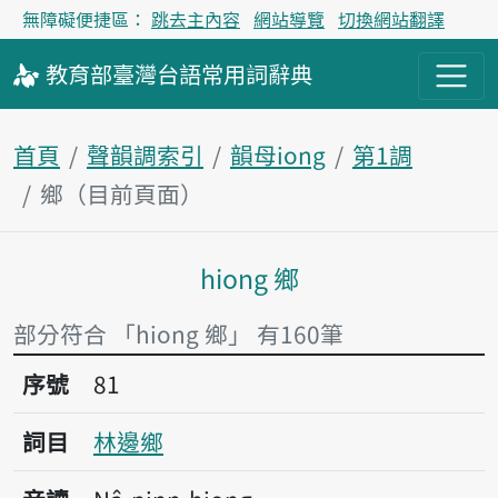
無障礙便捷區：
跳去主內容
網站導覽
切換網站翻譯
教育部
臺灣台語
常用詞
辭典
首頁
聲韻調索引
韻母iong
第1調
鄉（目前頁面）
hiong 鄉
主內容區塊
部分符合 「hiong 鄉」 有160筆
序號81林邊鄉
序號
81
詞目
林邊鄉