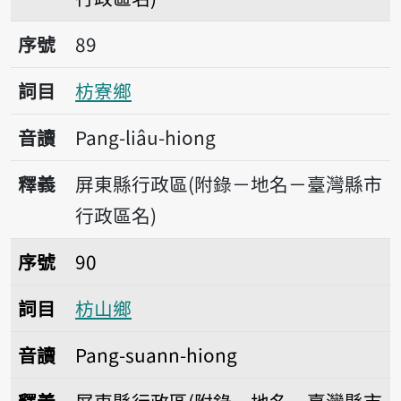
序號89枋寮鄉
序號
89
詞目
枋寮鄉
音讀
Pang-liâu-hiong
釋義
屏東縣行政區(附錄－地名－臺灣縣市
行政區名)
序號90枋山鄉
序號
90
詞目
枋山鄉
音讀
Pang-suann-hiong