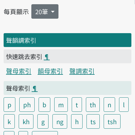
每頁顯示
20筆
聲韻調索引
快速跳去索引
¶
聲母索引
韻母索引
聲調索引
聲母索引
¶
p
ph
b
m
t
th
n
l
k
kh
g
ng
h
ts
tsh