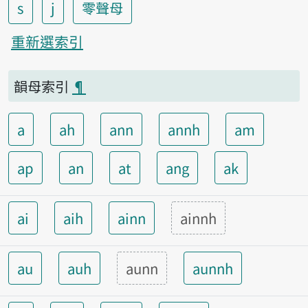
s
j
零聲母
重新選索引
韻母索引
¶
a
ah
ann
annh
am
ap
an
at
ang
ak
ai
aih
ainn
ainnh
au
auh
aunn
aunnh