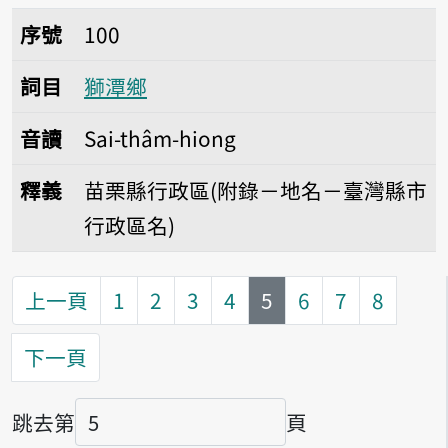
序號100獅潭鄉
序號
100
詞目
獅潭鄉
音讀
Sai-thâm-hiong
釋義
苗栗縣行政區(附錄－地名－臺灣縣市
行政區名)
第
頁
上一頁
1
2
3
4
5
6
7
8
下一頁
跳去第
頁
頁碼