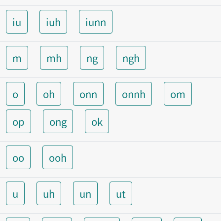
iu
iuh
iunn
m
mh
ng
ngh
o
oh
onn
onnh
om
op
ong
ok
oo
ooh
u
uh
un
ut