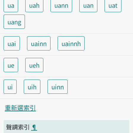
ua
uah
uann
uan
uat
uang
uai
uainn
uainnh
ue
ueh
ui
uih
uinn
重新選索引
聲調索引
¶