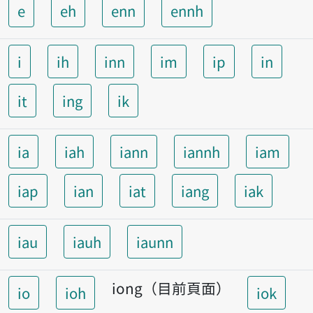
e
eh
enn
ennh
i
ih
inn
im
ip
in
it
ing
ik
ia
iah
iann
iannh
iam
iap
ian
iat
iang
iak
iau
iauh
iaunn
iong（目前頁面）
io
ioh
iok