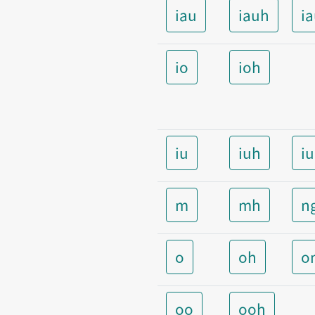
iau
iauh
i
io
ioh
iu
iuh
i
m
mh
n
o
oh
o
oo
ooh