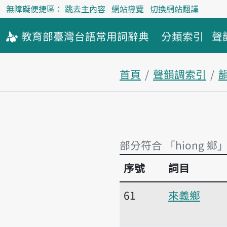
無障礙便捷區：
跳去主內容
網站導覽
切換網站翻譯
教育部
臺灣台語
常用詞
辭典
分類索引
聲
首頁
聲韻調索引
韻
部分符合 「hiong 鄉」
序號
詞目
部分符合 「hiong 鄉」
61
來義鄉