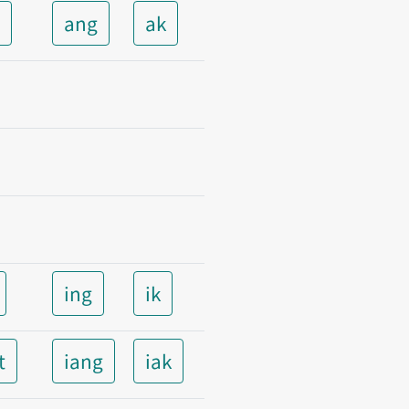
t
ang
ak
ing
ik
t
iang
iak