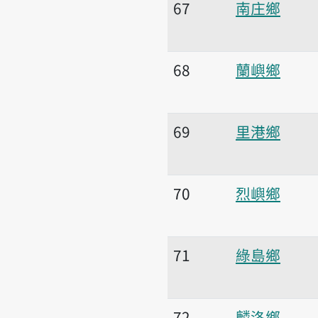
67
南庄鄉
68
蘭嶼鄉
69
里港鄉
70
烈嶼鄉
71
綠島鄉
72
麟洛鄉