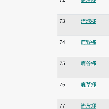
73
琉球鄉
74
鹿野鄉
75
鹿谷鄉
76
鹿草鄉
77
崙背鄉