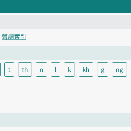
聲調索引
t
th
n
l
k
kh
g
ng