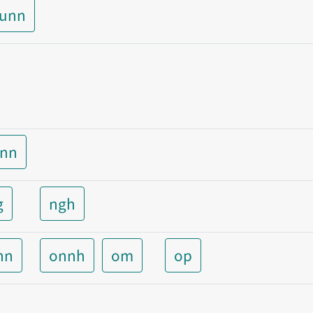
aunn
unn
g
ngh
nn
onnh
om
op