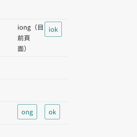
iong（目
iok
前頁
面）
ong
ok