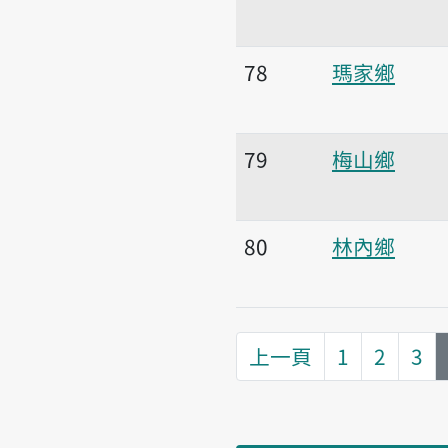
78
瑪家鄉
79
梅山鄉
80
林內鄉
上一頁
1
2
3