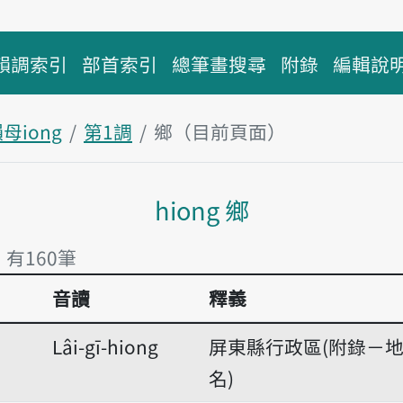
韻調索引
部首索引
總筆畫搜尋
附錄
編輯說
母iong
第1調
鄉（目前頁面）
主內容區塊
hiong 鄉
 有160筆
音讀
釋義
 有160筆
Lâi-gī-hiong
屏東縣行政區(附錄－
名)