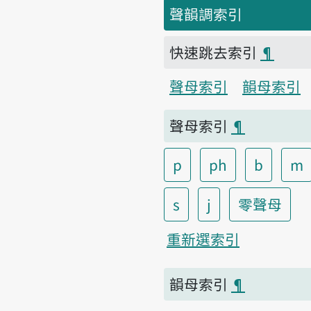
聲韻調索引
快速跳去索引
¶
聲母索引
韻母索引
聲母索引
¶
p
ph
b
m
s
j
零聲母
重新選索引
韻母索引
¶