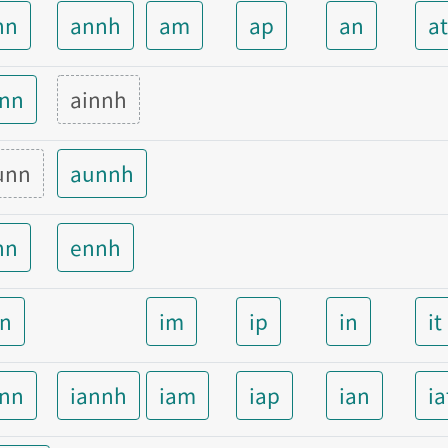
nn
annh
am
ap
an
a
inn
ainnh
unn
aunnh
nn
ennh
nn
im
ip
in
it
ann
iannh
iam
iap
ian
ia