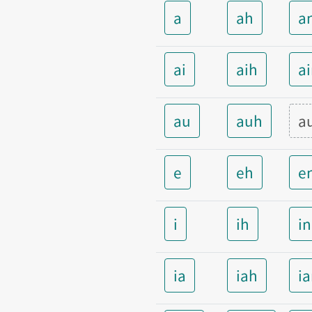
a
ah
a
ai
aih
a
au
auh
a
e
eh
e
i
ih
i
ia
iah
i