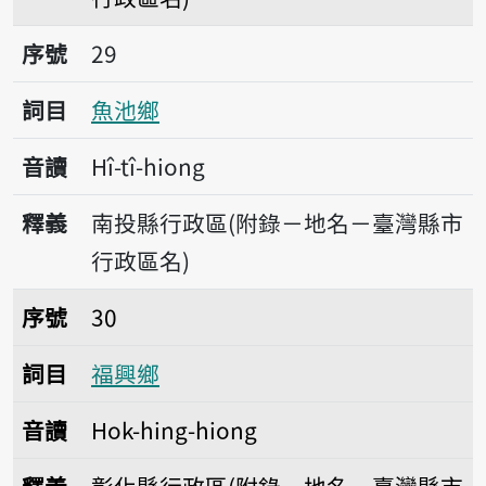
序號29魚池鄉
序號
29
詞目
魚池鄉
音讀
Hî-tî-hiong
釋義
南投縣行政區(附錄－地名－臺灣縣市
行政區名)
序號30福興鄉
序號
30
詞目
福興鄉
音讀
Hok-hing-hiong