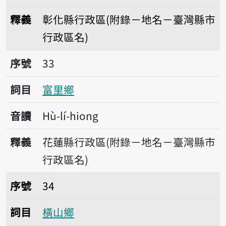
釋義
彰化縣行政區(附錄－地名－臺灣縣市
行政區名)
序號33富里鄉
序號
33
詞目
富里鄉
音讀
Hù-lí-hiong
釋義
花蓮縣行政區(附錄－地名－臺灣縣市
行政區名)
序號34橫山鄉
序號
34
詞目
橫山鄉