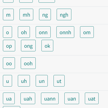
m
mh
ng
ngh
o
oh
onn
onnh
om
op
ong
ok
oo
ooh
u
uh
un
ut
ua
uah
uann
uan
uat