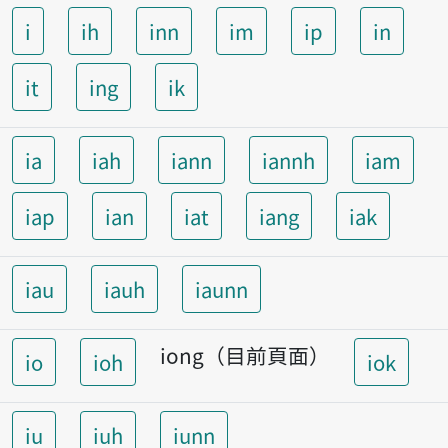
i
ih
inn
im
ip
in
it
ing
ik
ia
iah
iann
iannh
iam
iap
ian
iat
iang
iak
iau
iauh
iaunn
iong（目前頁面）
io
ioh
iok
iu
iuh
iunn