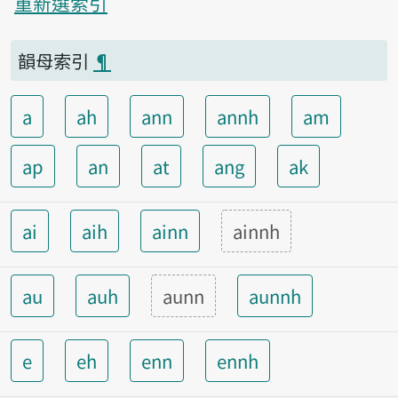
重新選索引
韻母索引
¶
a
ah
ann
annh
am
ap
an
at
ang
ak
ai
aih
ainn
ainnh
au
auh
aunn
aunnh
e
eh
enn
ennh