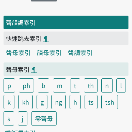
聲韻調索引
快速跳去索引
¶
聲母索引
韻母索引
聲調索引
聲母索引
¶
p
ph
b
m
t
th
n
l
k
kh
g
ng
h
ts
tsh
s
j
零聲母