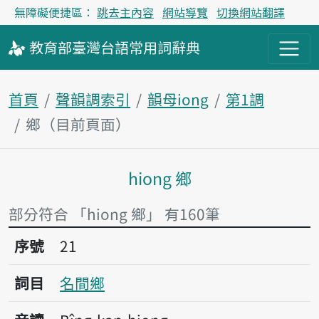
無障礙便捷區：
跳去主內容
網站導覽
切換網站翻譯
教育部
臺灣台語
常用詞
辭典
首頁
聲韻調索引
韻母iong
第1調
鄉（目前頁面）
hiong 鄉
主內容區塊
部分符合 「hiong 鄉」 有160筆
序號21名間鄉
序號
21
詞目
名間鄉