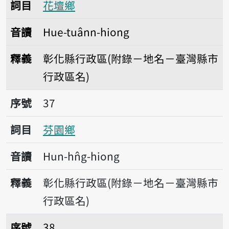
詞目
花壇鄉
音讀
Hue-tuânn-hiong
釋義
彰化縣行政區(附錄－地名－臺灣縣市
行政區名)
序號37芬園鄉
序號
37
詞目
芬園鄉
音讀
Hun-hn̂g-hiong
釋義
彰化縣行政區(附錄－地名－臺灣縣市
行政區名)
序號38鹽埔鄉
序號
38