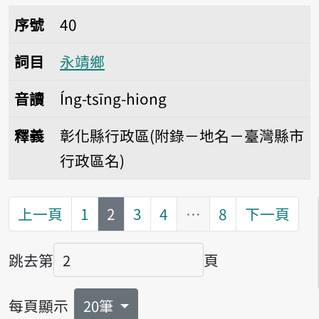
序號40永靖鄉
序號
40
詞目
永靖鄉
音讀
Íng-tsīng-hiong
釋義
彰化縣行政區(附錄－地名－臺灣縣市
行政區名)
第
頁
上一頁
1
2
3
4
…
8
下一頁
跳去第
頁
頁碼
每頁顯示
20筆