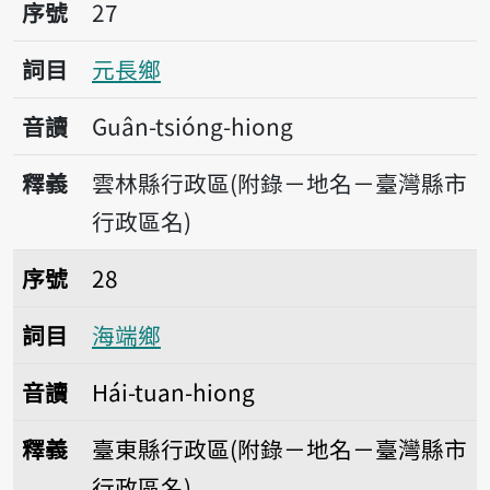
序號27元長鄉
序號
27
詞目
元長鄉
音讀
Guân-tsióng-hiong
釋義
雲林縣行政區(附錄－地名－臺灣縣市
行政區名)
序號28海端鄉
序號
28
詞目
海端鄉
音讀
Hái-tuan-hiong
釋義
臺東縣行政區(附錄－地名－臺灣縣市
行政區名)