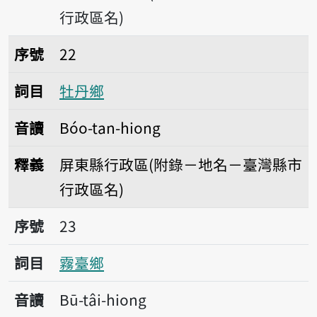
行政區名)
序號22牡丹鄉
序號
22
詞目
牡丹鄉
音讀
Bóo-tan-hiong
釋義
屏東縣行政區(附錄－地名－臺灣縣市
行政區名)
序號23霧臺鄉
序號
23
詞目
霧臺鄉
音讀
Bū-tâi-hiong