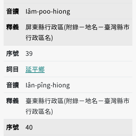
音讀
Iâm-poo-hiong
釋義
屏東縣行政區(附錄－地名－臺灣縣市
行政區名)
序號39延平鄉
序號
39
詞目
延平鄉
音讀
Iân-pîng-hiong
釋義
臺東縣行政區(附錄－地名－臺灣縣市
行政區名)
序號40永靖鄉
序號
40