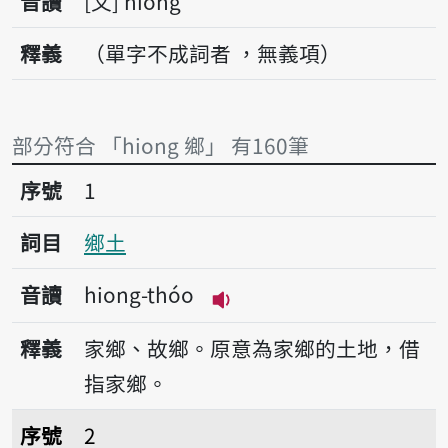
音讀
文
hiong
釋義
（單字不成詞者 ，無義項）
部分符合 「hiong 鄉」 有160筆
序號1鄉土
序號
1
詞目
鄉土
音讀
hiong-thóo
播放音讀hiong-thóo
釋義
家鄉、故鄉。原意為家鄉的土地，借
指家鄉。
序號2鄉鎮
序號
2