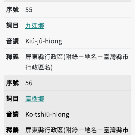
序號55九如鄉
序號
55
詞目
九如鄉
音讀
Kiú-jû-hiong
釋義
屏東縣行政區(附錄－地名－臺灣縣市
行政區名)
序號56高樹鄉
序號
56
詞目
高樹鄉
音讀
Ko-tshiū-hiong
釋義
屏東縣行政區(附錄－地名－臺灣縣市