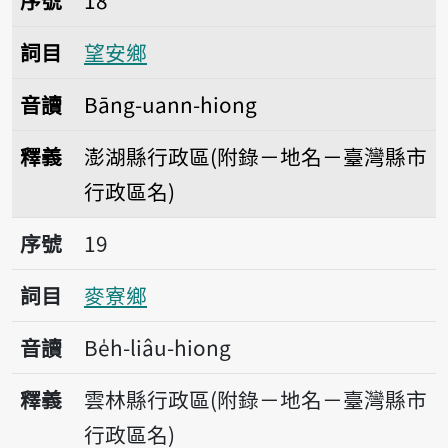
序號
18
詞目
望安鄉
音讀
Bāng-uann-hiong
釋義
澎湖縣行政區(附錄－地名－臺灣縣市
行政區名)
序號19麥寮鄉
序號
19
詞目
麥寮鄉
音讀
Be̍h-liâu-hiong
釋義
雲林縣行政區(附錄－地名－臺灣縣市
行政區名)