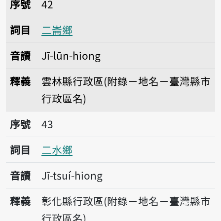
序號
42
詞目
二崙鄉
音讀
Jī-lūn-hiong
釋義
雲林縣行政區(附錄－地名－臺灣縣市
行政區名)
序號43二水鄉
序號
43
詞目
二水鄉
音讀
Jī-tsuí-hiong
釋義
彰化縣行政區(附錄－地名－臺灣縣市
行政區名)