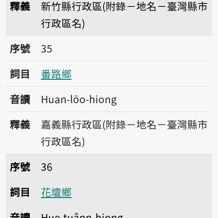
釋義
新竹縣行政區(附錄－地名－臺灣縣市
行政區名)
序號35番路鄉
序號
35
詞目
番路鄉
音讀
Huan-lōo-hiong
釋義
嘉義縣行政區(附錄－地名－臺灣縣市
行政區名)
序號36花壇鄉
序號
36
詞目
花壇鄉
音讀
Hue-tuânn-hiong