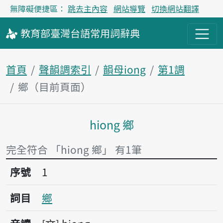
無障礙便捷區：
跳去主內容
網站導覽
切換網站翻譯
教育部
臺灣台語
常用詞
辭典
首頁
聲韻調索引
韻母iong
第1調
鄉（目前頁面）
hiong 鄉
主內容區塊
完全符合 「hiong 鄉」 有1筆
序號1鄉
序號
1
詞目
鄉