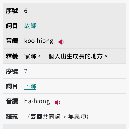
序號6故鄉
序號
6
詞目
故鄉
音讀
kòo-hiong
播放音讀kòo-hiong
釋義
家鄉。一個人出生成長的地方。
序號7下鄉
序號
7
詞目
下鄉
音讀
hā-hiong
播放音讀hā-hiong
釋義
（臺華共同詞 ，無義項）
序號8鄉民