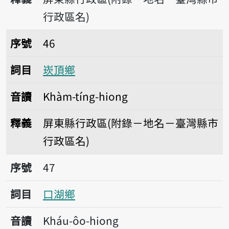
行政區名)
序號46崁頂鄉
序號
46
詞目
崁頂鄉
音讀
Khàm-tíng-hiong
釋義
屏東縣行政區(附錄－地名－臺灣縣市
行政區名)
序號47口湖鄉
序號
47
詞目
口湖鄉
音讀
Kháu-ôo-hiong