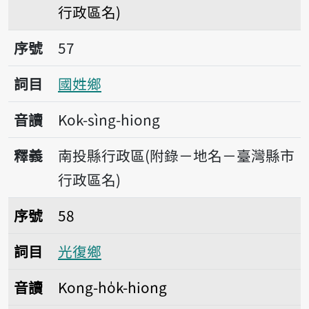
行政區名)
序號57國姓鄉
序號
57
詞目
國姓鄉
音讀
Kok-sìng-hiong
釋義
南投縣行政區(附錄－地名－臺灣縣市
行政區名)
序號58光復鄉
序號
58
詞目
光復鄉
音讀
Kong-ho̍k-hiong