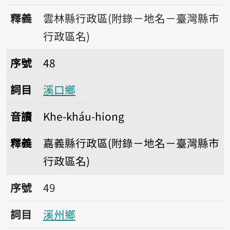
釋義
雲林縣行政區(附錄－地名－臺灣縣市
行政區名)
序號48溪口鄉
序號
48
詞目
溪口鄉
音讀
Khe-kháu-hiong
釋義
嘉義縣行政區(附錄－地名－臺灣縣市
行政區名)
序號49溪州鄉
序號
49
詞目
溪州鄉