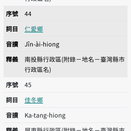
序號44仁愛鄉
序號
44
詞目
仁愛鄉
音讀
Jîn-ài-hiong
釋義
南投縣行政區(附錄－地名－臺灣縣市
行政區名)
序號45佳冬鄉
序號
45
詞目
佳冬鄉
音讀
Ka-tang-hiong
釋義
屏東縣行政區(附錄－地名－臺灣縣市