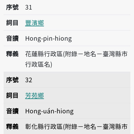
序號31豐濱鄉
序號
31
詞目
豐濱鄉
音讀
Hong-pin-hiong
釋義
花蓮縣行政區(附錄－地名－臺灣縣市
行政區名)
序號32芳苑鄉
序號
32
詞目
芳苑鄉
音讀
Hong-uán-hiong
釋義
彰化縣行政區(附錄－地名－臺灣縣市