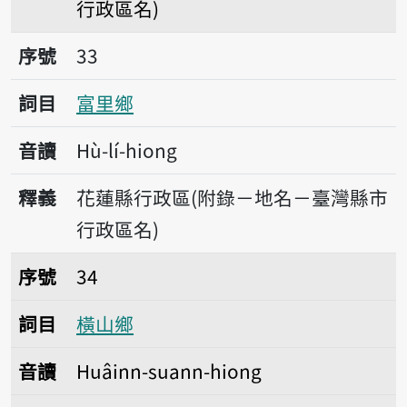
行政區名)
序號33富里鄉
序號
33
詞目
富里鄉
音讀
Hù-lí-hiong
釋義
花蓮縣行政區(附錄－地名－臺灣縣市
行政區名)
序號34橫山鄉
序號
34
詞目
橫山鄉
音讀
Huâinn-suann-hiong