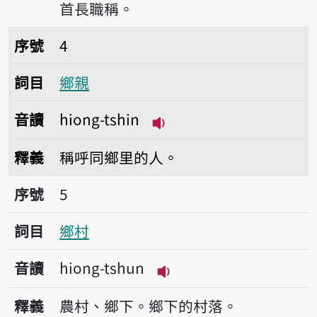
首長職稱。
序號4鄉親
序號
4
詞目
鄉親
音讀
hiong-tshin
播放音讀hiong-tshin
釋義
稱呼同鄉里的人。
序號5鄉村
序號
5
詞目
鄉村
音讀
hiong-tshun
播放音讀hiong-tshun
釋義
農村、鄉下。鄉下的村落。