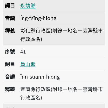
詞目
永靖鄉
音讀
Íng-tsīng-hiong
釋義
彰化縣行政區(附錄－地名－臺灣縣市
行政區名)
序號41員山鄉
序號
41
詞目
員山鄉
音讀
Înn-suann-hiong
釋義
宜蘭縣行政區(附錄－地名－臺灣縣市
行政區名)
序號42二崙鄉