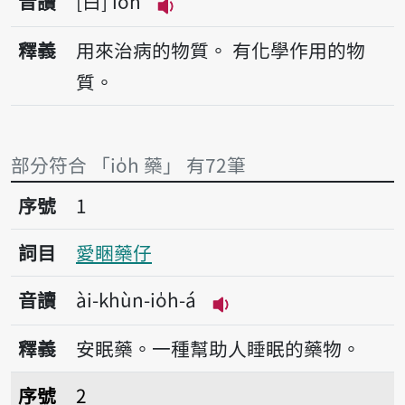
音讀
白
io̍h
播放音讀io̍h
釋義
用來治病的物質。
有化學作用的物
質。
部分符合 「io̍h 藥」 有72筆
序號1愛睏藥仔
序號
1
詞目
愛睏藥仔
音讀
ài-khùn-io̍h-á
播放音讀ài-khùn-io̍h-
釋義
安眠藥。一種幫助人睡眠的藥物。
序號2紅藥水
序號
2