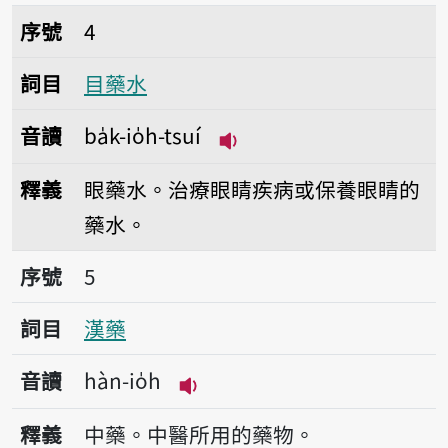
序號4目藥水
序號
4
詞目
目藥水
音讀
ba̍k-io̍h-tsuí
播放音讀ba̍k-io̍h-tsuí
釋義
眼藥水。治療眼睛疾病或保養眼睛的
藥水。
序號5漢藥
序號
5
詞目
漢藥
音讀
hàn-io̍h
播放音讀hàn-io̍h
釋義
中藥。中醫所用的藥物。