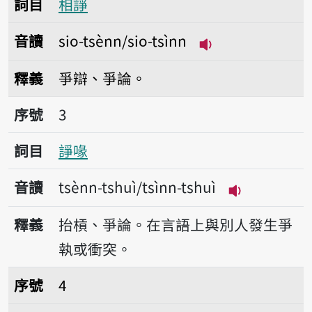
詞目
相諍
音讀
sio-tsènn/sio-tsìnn
播放音讀sio-tsènn
釋義
爭辯、爭論。
序號3諍喙
序號
3
詞目
諍喙
音讀
tsènn-tshuì/tsìnn-tshuì
播放音讀tsènn-
釋義
抬槓、爭論。在言語上與別人發生爭
執或衝突。
序號4𫞼諍王
序號
4