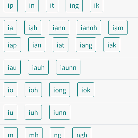
ip
in
it
ing
ik
ia
iah
iann
iannh
iam
iap
ian
iat
iang
iak
iau
iauh
iaunn
io
ioh
iong
iok
iu
iuh
iunn
m
mh
ng
ngh