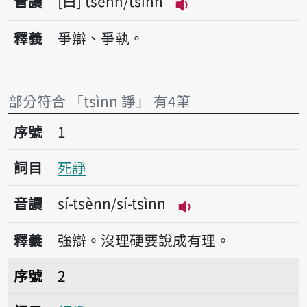
音讀
白
tsènn/tsìnn
播放音讀tsènn/tsìn
釋義
爭辯、爭執。
部分符合 「tsìnn 諍」 有4筆
序號1死諍
序號
1
詞目
死諍
音讀
sí-tsènn/sí-tsìnn
播放音讀sí-tsènn/sí
釋義
強辯。沒理硬要說成有理。
序號2相諍
序號
2