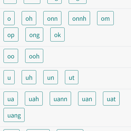
o
oh
onn
onnh
om
op
ong
ok
oo
ooh
u
uh
un
ut
ua
uah
uann
uan
uat
uang