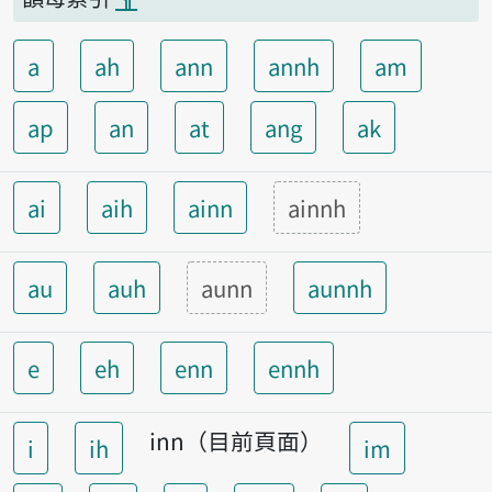
a
ah
ann
annh
am
ap
an
at
ang
ak
ai
aih
ainn
ainnh
au
auh
aunn
aunnh
e
eh
enn
ennh
inn（目前頁面）
i
ih
im