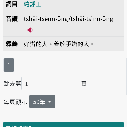
詞目
𫞼諍王
音讀
tshāi-tsènn-ông/tshāi-tsìnn-ông
播放音讀tshāi-tsènn-ông/tshāi-tsìnn
釋義
好辯的人、善於爭辯的人。
第
頁
1
跳去第
頁
頁碼
每頁顯示
50筆