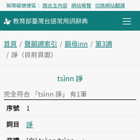
無障礙便捷區：
跳去主內容
網站導覽
切換網站翻譯
教育部
臺灣台語
常用詞
辭典
首頁
聲韻調索引
韻母inn
第3調
諍（目前頁面）
tsìnn 諍
主內容區塊
完全符合 「tsìnn 諍」 有1筆
序號1諍
序號
1
詞目
諍