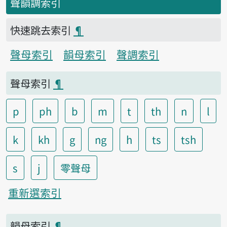
聲韻調索引
快速跳去索引
¶
聲母索引
韻母索引
聲調索引
聲母索引
¶
p
ph
b
m
t
th
n
l
k
kh
g
ng
h
ts
tsh
s
j
零聲母
重新選索引
韻母索引
¶