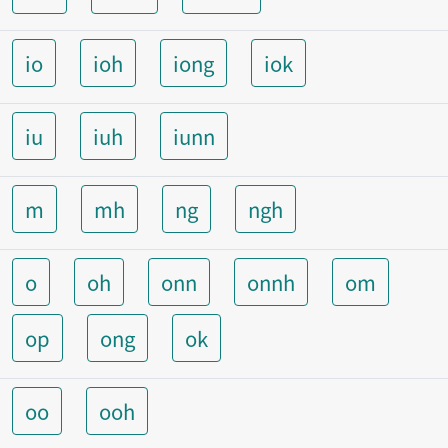
io
ioh
iong
iok
iu
iuh
iunn
m
mh
ng
ngh
o
oh
onn
onnh
om
op
ong
ok
oo
ooh