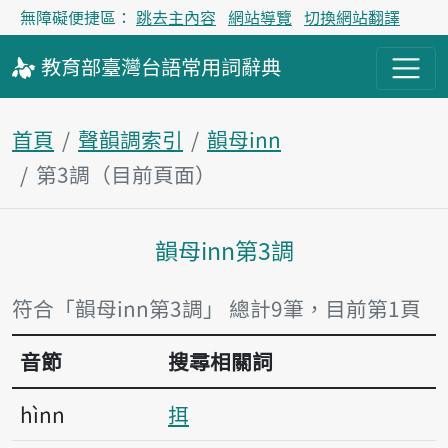
無障礙便捷區：
跳去主內容
網站導覽
切換網站翻譯
教育部
臺灣台語
常用詞
辭典
首頁
聲韻調索引
韻母inn
第3調（目前頁面）
韻母inn第3調
主內容區塊
符合「韻母inn第3調」 總計9筆，目前第1頁
音節
搜尋相關詞
hìnn
挕