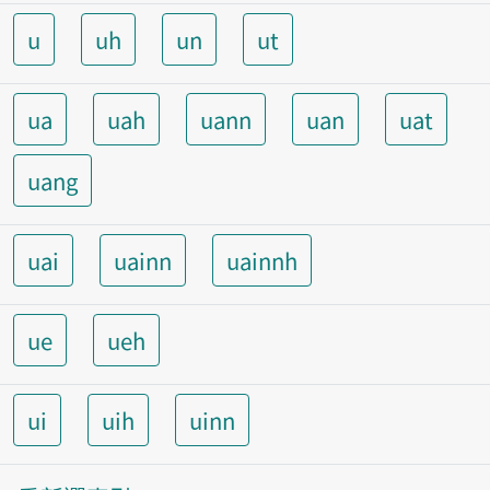
u
uh
un
ut
ua
uah
uann
uan
uat
uang
uai
uainn
uainnh
ue
ueh
ui
uih
uinn