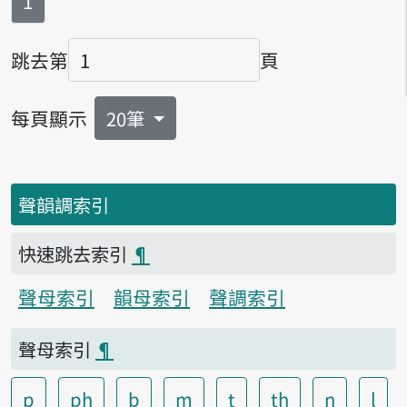
第
頁
1
跳去第
頁
頁碼
每頁顯示
20筆
聲韻調索引
快速跳去索引
¶
聲母索引
韻母索引
聲調索引
聲母索引
¶
p
ph
b
m
t
th
n
l