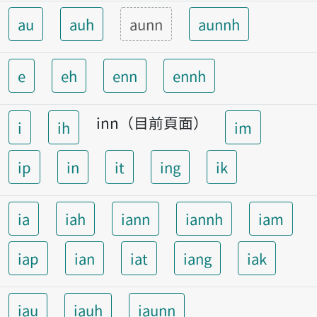
au
auh
aunn
aunnh
e
eh
enn
ennh
inn（目前頁面）
i
ih
im
ip
in
it
ing
ik
ia
iah
iann
iannh
iam
iap
ian
iat
iang
iak
iau
iauh
iaunn