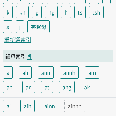
k
kh
g
ng
h
ts
tsh
s
j
零聲母
重新選索引
韻母索引
¶
a
ah
ann
annh
am
ap
an
at
ang
ak
ai
aih
ainn
ainnh