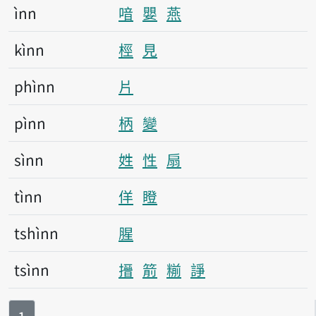
ìnn
喑
嬰
燕
kìnn
桱
見
phìnn
片
pìnn
柄
變
sìnn
姓
性
扇
tìnn
佯
瞪
tshìnn
腥
tsìnn
搢
箭
糋
諍