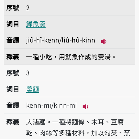
序號2鰇魚羹
序號
2
詞目
鰇魚羹
音讀
jiû-hî-kenn/liû-hû-kinn
播放音讀jiû-hî
釋義
一種小吃，用魷魚作成的羹湯。
序號3羹麵
序號
3
詞目
羹麵
音讀
kenn-mī/kinn-mī
播放音讀kenn-mī/k
釋義
大滷麵。一種將麵條、木耳、豆腐
乾、肉絲等多種材料，加以勾芡、烹