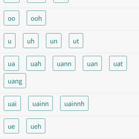
oo
ooh
u
uh
un
ut
ua
uah
uann
uan
uat
uang
uai
uainn
uainnh
ue
ueh