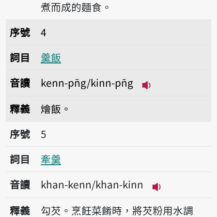
煮而成的麵食。
序號4羹飯
序號
4
詞目
羹飯
音讀
kenn-pn̄g/kinn-pn̄g
播放音讀kenn-pn̄
釋義
燴飯。
序號5牽羹
序號
5
詞目
牽羹
音讀
khan-kenn/khan-kinn
播放音讀khan-k
釋義
勾芡。烹飪菜餚時，將芡粉用水調