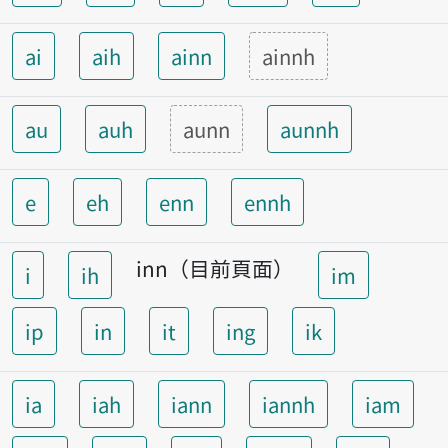
ai
aih
ainn
ainnh
au
auh
aunn
aunnh
e
eh
enn
ennh
inn（目前頁面）
i
ih
im
ip
in
it
ing
ik
ia
iah
iann
iannh
iam