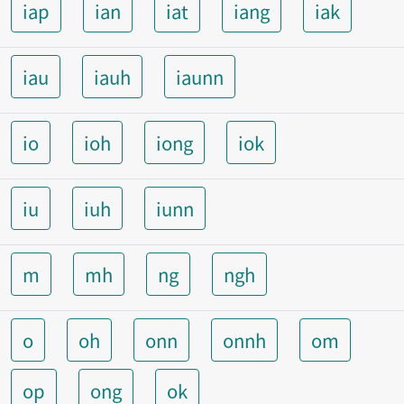
iap
ian
iat
iang
iak
iau
iauh
iaunn
io
ioh
iong
iok
iu
iuh
iunn
m
mh
ng
ngh
o
oh
onn
onnh
om
op
ong
ok