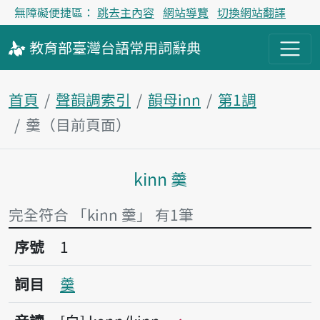
無障礙便捷區：
跳去主內容
網站導覽
切換網站翻譯
教育部
臺灣台語
常用詞
辭典
首頁
聲韻調索引
韻母inn
第1調
羹（目前頁面）
kinn 羹
主內容區塊
完全符合 「kinn 羹」 有1筆
序號1羹
序號
1
詞目
羹