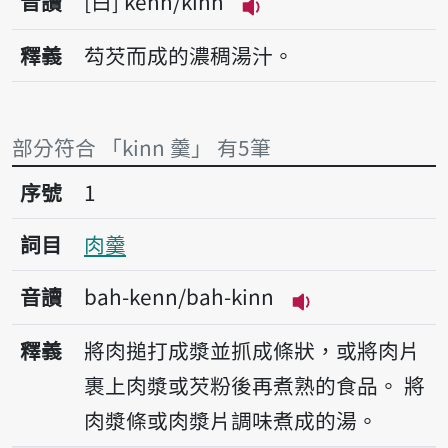
音讀
白
kenn/kinn
播放音讀kenn/kinn
釋義
芶芡而成的濃稠湯汁。
部分符合 「kinn 羹」 有5筆
序號1肉羹
序號
1
詞目
肉羹
音讀
bah-kenn/bah-kinn
播放音讀bah-ken
釋義
將肉搥打成漿並抓成條狀，或將肉片
裹上肉漿或芡粉後再煮熟的食品。
將
肉漿條或肉漿片調味煮成的湯。