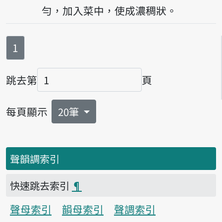
勻，加入菜中，使成濃稠狀。
第
頁
1
跳去第
頁
頁碼
每頁顯示
20筆
聲韻調索引
快速跳去索引
¶
聲母索引
韻母索引
聲調索引