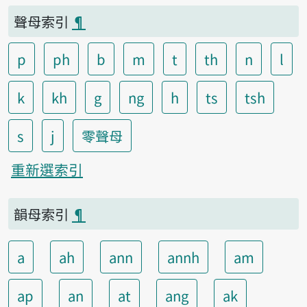
聲母索引
¶
p
ph
b
m
t
th
n
l
k
kh
g
ng
h
ts
tsh
s
j
零聲母
重新選索引
韻母索引
¶
a
ah
ann
annh
am
ap
an
at
ang
ak