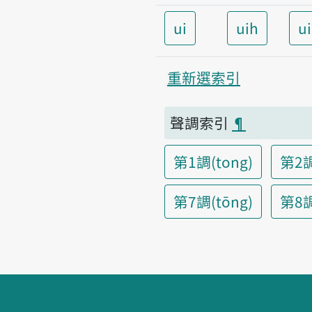
ui
uih
u
重新選索引
聲調索引
¶
第1調(tong)
第2調
第7調(tōng)
第8調(
頁腳區塊