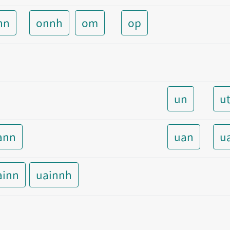
nn
onnh
om
op
un
u
ann
uan
u
ainn
uainnh