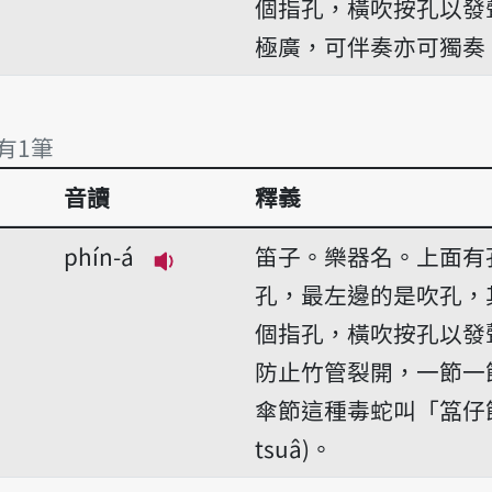
個指孔，橫吹按孔以發
極廣，可伴奏亦可獨奏
 有1筆
音讀
釋義
 有1筆
phín-á
笛子。樂器名。上面有
播放音讀phín-á
孔，最左邊的是吹孔，
個指孔，橫吹按孔以發
防止竹管裂開，一節一
傘節這種毒蛇叫「𥰔仔節蛇」
tsuâ)。