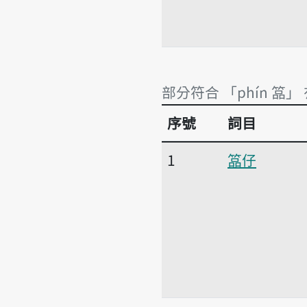
部分符合 「phín 𥰔」
序號
詞目
部分符合 「phín 𥰔」
1
𥰔仔