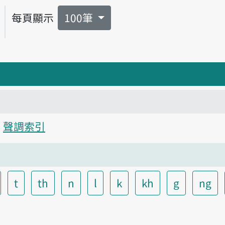
每頁顯示
100筆
聲調索引
t
th
n
l
k
kh
g
ng