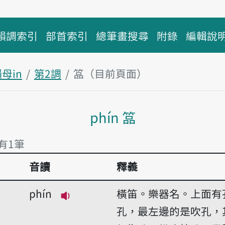
韻調索引
部首索引
總筆畫搜尋
附錄
編輯說
母in
第2調
𥰔（目前頁面）
主內容區塊
phín 𥰔
 有1筆
音讀
釋義
 有1筆
phín
橫笛。樂器名。上面有
播放音讀phín
孔，最左邊的是吹孔，