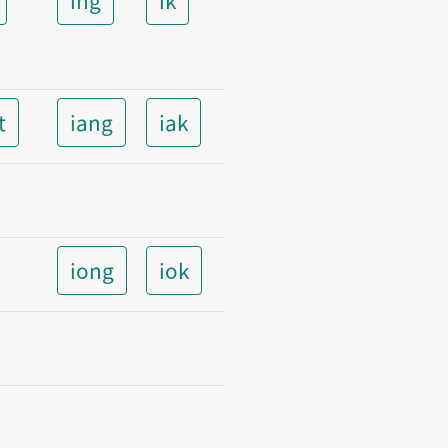
t
iang
iak
iong
iok