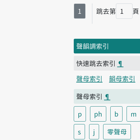
第
頁
1
跳去第
頁
頁碼
聲韻調索引
快速跳去索引
¶
聲母索引
韻母索引
聲母索引
¶
p
ph
b
m
s
j
零聲母