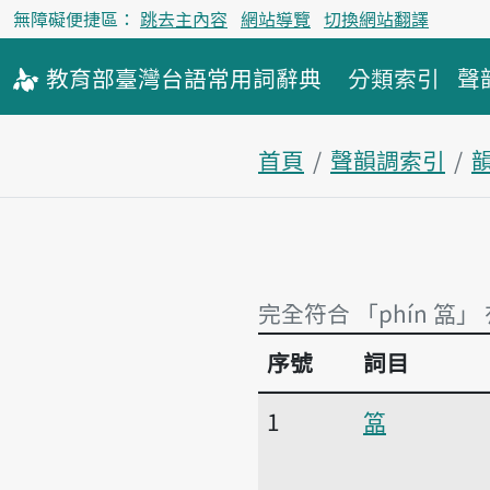
無障礙便捷區：
跳去主內容
網站導覽
切換網站翻譯
教育部
臺灣台語
常用詞
辭典
分類索引
聲
首頁
聲韻調索引
韻
完全符合 「phín 𥰔」
序號
詞目
完全符合 「phín 𥰔」
1
𥰔