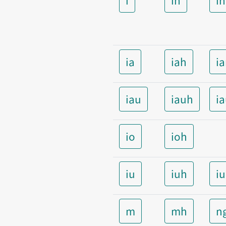
ia
iah
i
iau
iauh
i
io
ioh
iu
iuh
i
m
mh
n