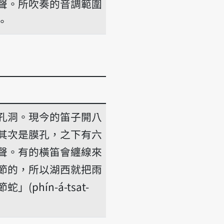
聲。所吹奏的音調範圍
。
孔洞。現今的笛子開八
其次是膜孔，之下有六
聲。有的橫笛會纏線來
節的，所以湖西就把雨
(phín-á-tsat-