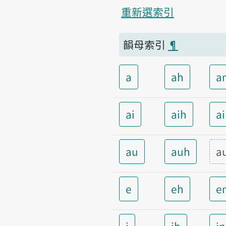
重新選索引
韻母索引
¶
a
ah
a
ai
aih
a
au
auh
a
e
eh
e
i
ih
i