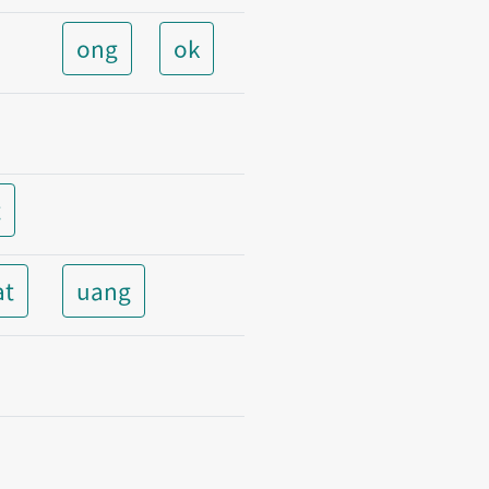
ong
ok
t
at
uang