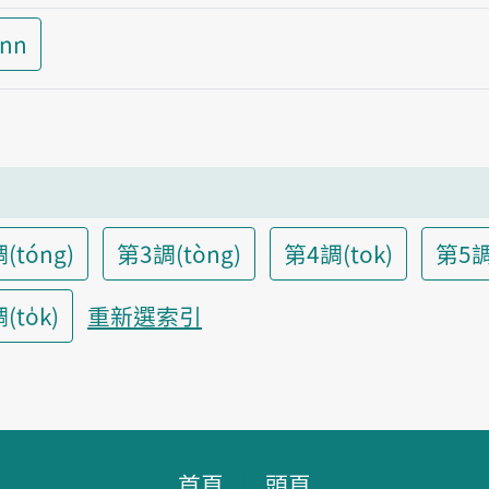
inn
(tóng)
第3調(tòng)
第4調(tok)
第5調
to̍k)
重新選索引
首頁
頭頁