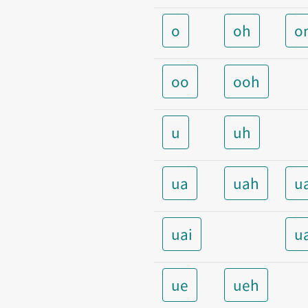
o
oh
o
oo
ooh
u
uh
ua
uah
u
uai
u
ue
ueh