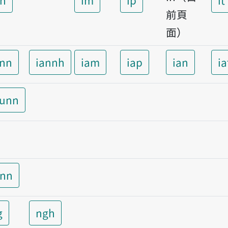
前頁
面）
ann
iannh
iam
iap
ian
ia
aunn
unn
g
ngh