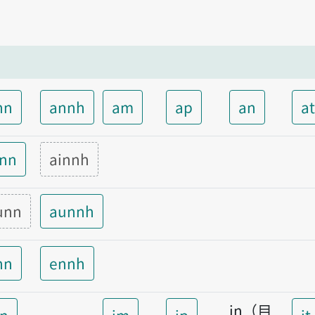
nn
annh
am
ap
an
a
inn
ainnh
unn
aunnh
nn
ennh
in（目
nn
im
ip
it