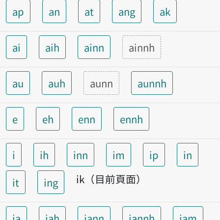
ap
an
at
ang
ak
ai
aih
ainn
ainnh
au
auh
aunn
aunnh
e
eh
enn
ennh
i
ih
inn
im
ip
in
ik（目前頁面）
it
ing
ia
iah
iann
iannh
iam