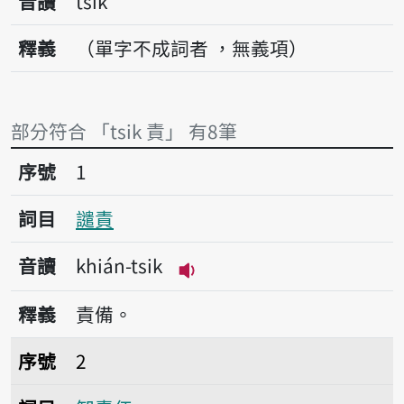
音讀
tsik
釋義
（單字不成詞者 ，無義項）
部分符合 「tsik 責」 有8筆
序號1譴責
序號
1
詞目
譴責
音讀
khián-tsik
播放音讀khián-tsik
釋義
責備。
序號2卸責任
序號
2