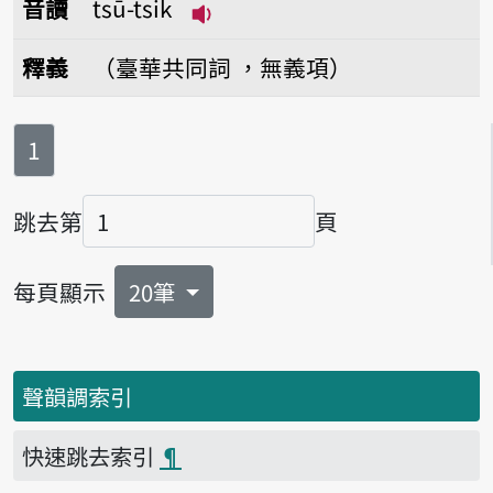
音讀
tsū-tsik
播放音讀tsū-tsik
釋義
（臺華共同詞 ，無義項）
第
頁
1
跳去第
頁
頁碼
每頁顯示
20筆
聲韻調索引
快速跳去索引
¶