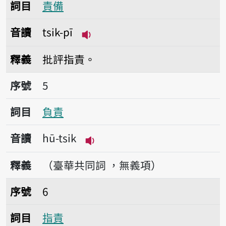
詞目
責備
音讀
tsik-pī
播放音讀tsik-pī
釋義
批評指責。
序號5負責
序號
5
詞目
負責
音讀
hū-tsik
播放音讀hū-tsik
釋義
（臺華共同詞 ，無義項）
序號6指責
序號
6
詞目
指責