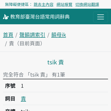
無障礙便捷區：
跳去主內容
網站導覽
切換網站翻譯
教育部
臺灣台語
常用詞
辭典
首頁
聲韻調索引
韻母ik
責（目前頁面）
tsik 責
主內容區塊
完全符合 「tsik 責」 有1筆
序號1責
序號
1
詞目
責