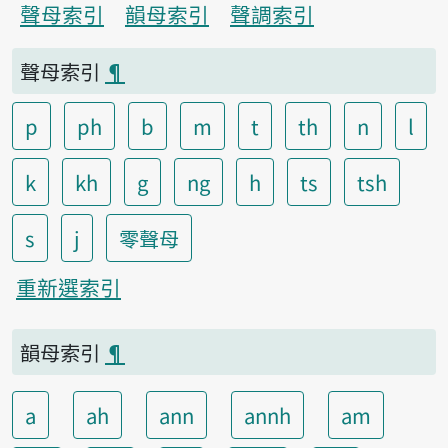
聲母索引
韻母索引
聲調索引
聲母索引
¶
p
ph
b
m
t
th
n
l
k
kh
g
ng
h
ts
tsh
s
j
零聲母
重新選索引
韻母索引
¶
a
ah
ann
annh
am