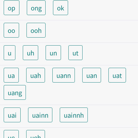
op
ong
ok
oo
ooh
u
uh
un
ut
ua
uah
uann
uan
uat
uang
uai
uainn
uainnh
ue
ueh