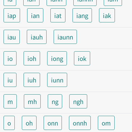
iap
ian
iat
iang
iak
iau
iauh
iaunn
io
ioh
iong
iok
iu
iuh
iunn
m
mh
ng
ngh
o
oh
onn
onnh
om