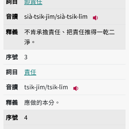
詞目
卸責任
音讀
sià-tsik-jīm/sià-tsik-līm
播放音讀sià-tsi
釋義
不肯承擔責任、把責任推得一乾二
淨。
序號3責任
序號
3
詞目
責任
音讀
tsik-jīm/tsik-līm
播放音讀tsik-jīm/tsi
釋義
應做的本分。
序號4責備
序號
4