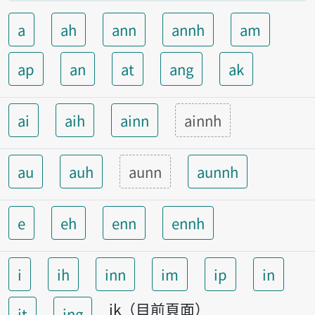
a
ah
ann
annh
am
ap
an
at
ang
ak
ai
aih
ainn
ainnh
au
auh
aunn
aunnh
e
eh
enn
ennh
i
ih
inn
im
ip
in
ik（目前頁面）
it
ing