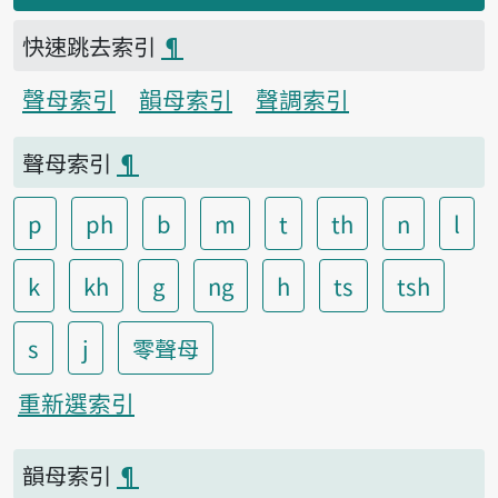
快速跳去索引
¶
聲母索引
韻母索引
聲調索引
聲母索引
¶
p
ph
b
m
t
th
n
l
k
kh
g
ng
h
ts
tsh
s
j
零聲母
重新選索引
韻母索引
¶