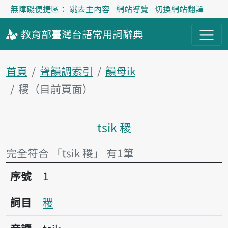
無障礙便捷區：
跳去主內容
網站導覽
切換網站翻譯
教育部
臺灣台語
常用詞
辭典
首頁
聲韻調索引
韻母ik
稷（目前頁面）
tsik 稷
主內容區塊
完全符合 「tsik 稷」 有1筆
序號1稷
序號
1
詞目
稷