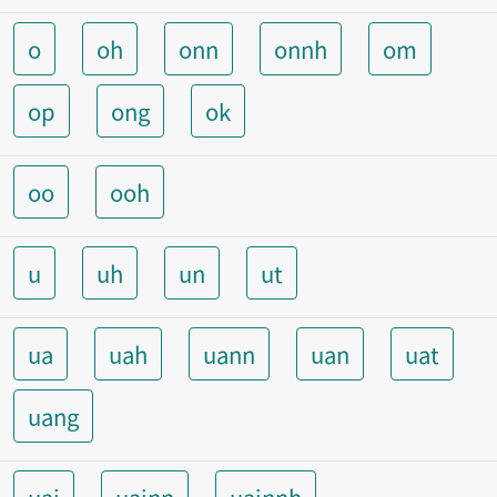
o
oh
onn
onnh
om
op
ong
ok
oo
ooh
u
uh
un
ut
ua
uah
uann
uan
uat
uang