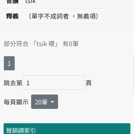
音讀
tsik
釋義
（單字不成詞者 ，無義項）
部分符合 「tsik 稷」 有0筆
第
頁
1
跳去第
頁
頁碼
每頁顯示
20筆
聲韻調索引