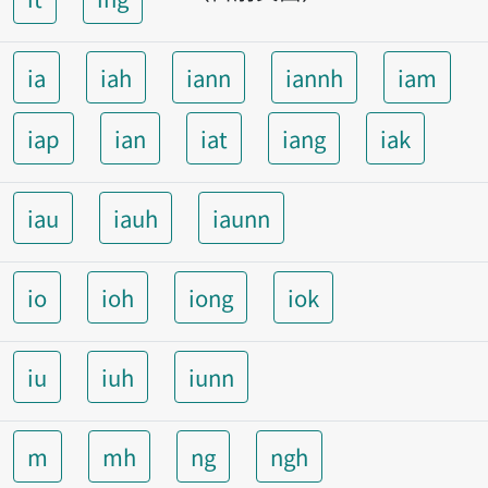
ia
iah
iann
iannh
iam
iap
ian
iat
iang
iak
iau
iauh
iaunn
io
ioh
iong
iok
iu
iuh
iunn
m
mh
ng
ngh