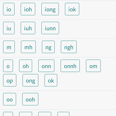
io
ioh
iong
iok
iu
iuh
iunn
m
mh
ng
ngh
o
oh
onn
onnh
om
op
ong
ok
oo
ooh