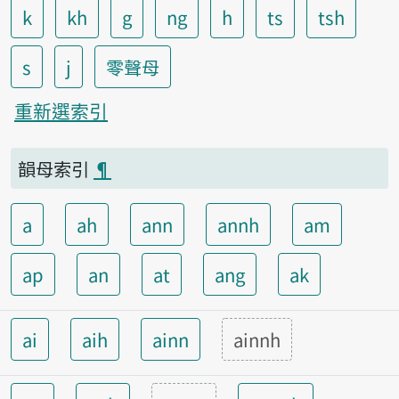
k
kh
g
ng
h
ts
tsh
s
j
零聲母
重新選索引
韻母索引
¶
a
ah
ann
annh
am
ap
an
at
ang
ak
ai
aih
ainn
ainnh