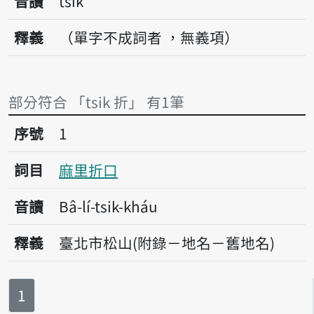
音讀
tsik
釋義
（單字不成詞者 ，無義項）
部分符合 「tsik 折」 有1筆
序號1麻里折口
序號
1
詞目
麻里折口
音讀
Bâ-lí-tsik-kháu
釋義
臺北市松山(附錄－地名－舊地名)
第
頁
1