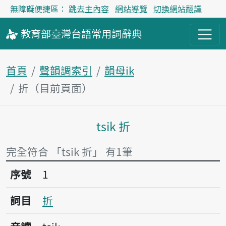
無障礙便捷區：
跳去主內容
網站導覽
切換網站翻譯
教育部
臺灣台語
常用詞
辭典
首頁
聲韻調索引
韻母ik
折（目前頁面）
tsik 折
主內容區塊
完全符合 「tsik 折」 有1筆
序號1折
序號
1
詞目
折