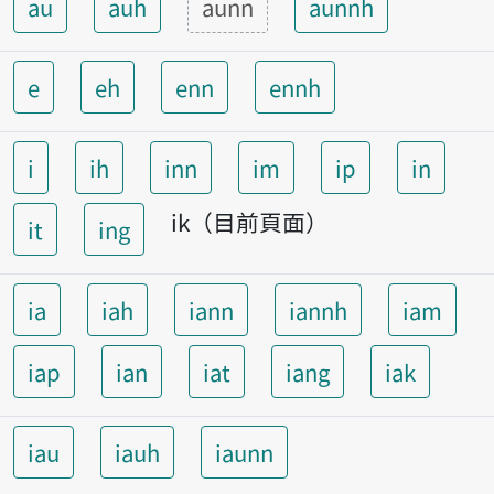
au
auh
aunn
aunnh
e
eh
enn
ennh
i
ih
inn
im
ip
in
ik（目前頁面）
it
ing
ia
iah
iann
iannh
iam
iap
ian
iat
iang
iak
iau
iauh
iaunn