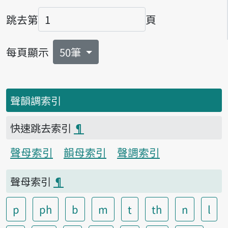
跳去第
頁
頁碼
每頁顯示
50筆
聲韻調索引
快速跳去索引
¶
聲母索引
韻母索引
聲調索引
聲母索引
¶
p
ph
b
m
t
th
n
l