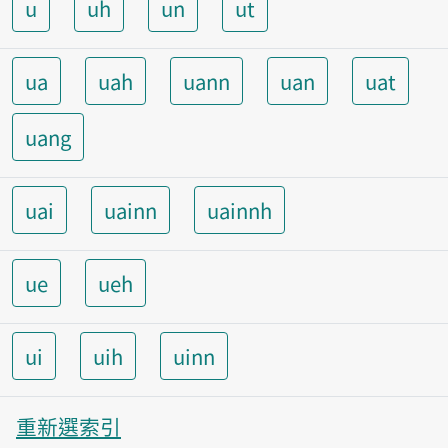
u
uh
un
ut
ua
uah
uann
uan
uat
uang
uai
uainn
uainnh
ue
ueh
ui
uih
uinn
重新選索引