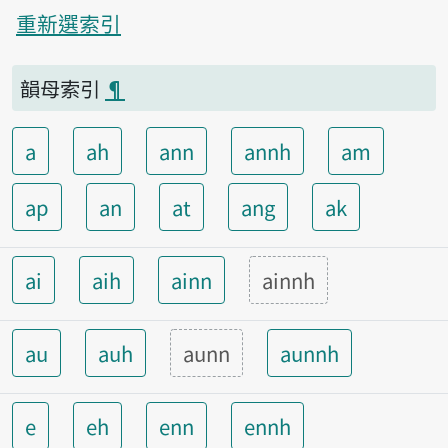
重新選索引
韻母索引
¶
a
ah
ann
annh
am
ap
an
at
ang
ak
ai
aih
ainn
ainnh
au
auh
aunn
aunnh
e
eh
enn
ennh