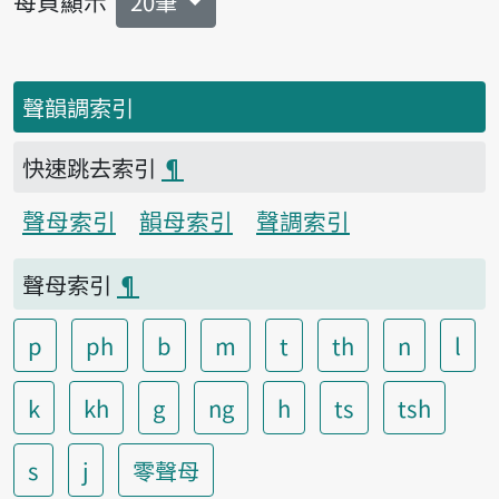
每頁顯示
20筆
聲韻調索引
快速跳去索引
¶
聲母索引
韻母索引
聲調索引
聲母索引
¶
p
ph
b
m
t
th
n
l
k
kh
g
ng
h
ts
tsh
s
j
零聲母