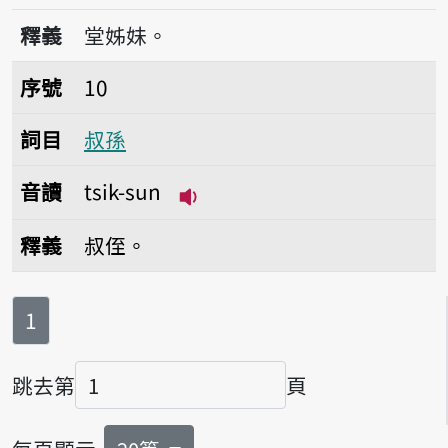
播放音讀tsik-peh-tsí-muē/tsik-peh-ts
釋義
堂姊妹。
序號10叔孫
序號
10
詞目
叔孫
音讀
tsik-sun
播放音讀tsik-sun
釋義
叔侄。
第
頁
1
跳去第
頁
頁碼