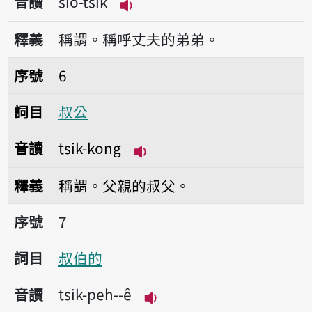
音讀
sió-tsik
播放音讀sió-tsik
釋義
稱謂。稱呼丈夫的弟弟。
序號6叔公
序號
6
詞目
叔公
音讀
tsik-kong
播放音讀tsik-kong
釋義
稱謂。父親的叔父。
序號7叔伯的
序號
7
詞目
叔伯的
音讀
tsik-peh--ê