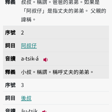
釋義
叔叔。稱謂。爸爸的弟弟。如果是
「阿叔仔」是指丈夫的弟弟。
父親的
諱稱。
序號2阿叔仔
序號
2
詞目
阿叔仔
音讀
a-tsik-á
播放音讀a-tsik-á
釋義
小叔。稱謂。稱呼丈夫的弟弟。
序號3後叔
序號
3
詞目
後叔
音讀
āu-tsik