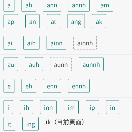
a
ah
ann
annh
am
ap
an
at
ang
ak
ai
aih
ainn
ainnh
au
auh
aunn
aunnh
e
eh
enn
ennh
i
ih
inn
im
ip
in
ik（目前頁面）
it
ing