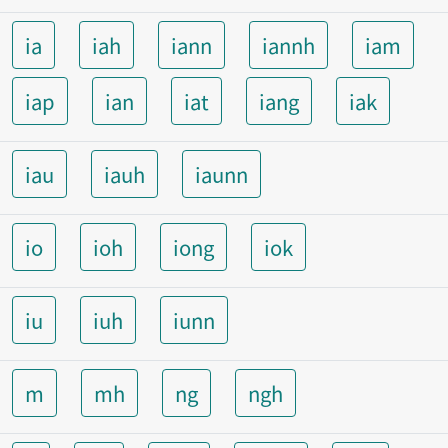
ia
iah
iann
iannh
iam
iap
ian
iat
iang
iak
iau
iauh
iaunn
io
ioh
iong
iok
iu
iuh
iunn
m
mh
ng
ngh