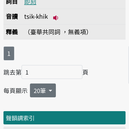
詞目
即刻
音讀
tsik-khik
播放音讀tsik-khik
釋義
（臺華共同詞 ，無義項）
第
頁
1
跳去第
頁
頁碼
每頁顯示
20筆
聲韻調索引