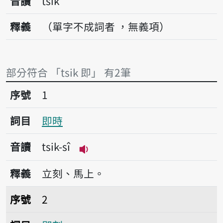
音讀
tsik
釋義
（單字不成詞者 ，無義項）
部分符合 「tsik 即」 有2筆
序號1即時
序號
1
詞目
即時
音讀
tsik-sî
播放音讀tsik-sî
釋義
立刻、馬上。
序號2即刻
序號
2