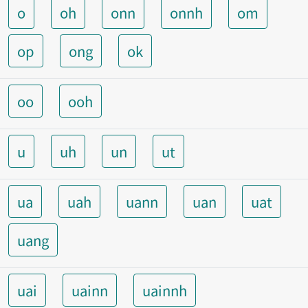
o
oh
onn
onnh
om
op
ong
ok
oo
ooh
u
uh
un
ut
ua
uah
uann
uan
uat
uang
uai
uainn
uainnh