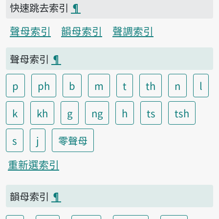
快速跳去索引
¶
聲母索引
韻母索引
聲調索引
聲母索引
¶
p
ph
b
m
t
th
n
l
k
kh
g
ng
h
ts
tsh
s
j
零聲母
重新選索引
韻母索引
¶