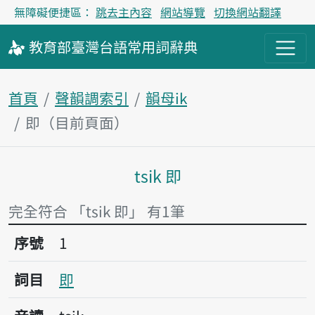
無障礙便捷區：
跳去主內容
網站導覽
切換網站翻譯
教育部
臺灣台語
常用詞
辭典
首頁
聲韻調索引
韻母ik
即（目前頁面）
tsik 即
主內容區塊
完全符合 「tsik 即」 有1筆
序號1即
序號
1
詞目
即