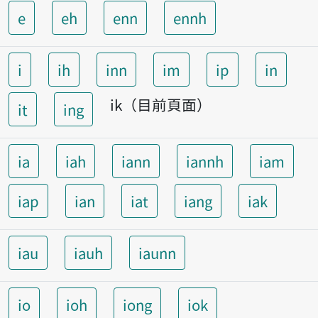
e
eh
enn
ennh
i
ih
inn
im
ip
in
ik（目前頁面）
it
ing
ia
iah
iann
iannh
iam
iap
ian
iat
iang
iak
iau
iauh
iaunn
io
ioh
iong
iok