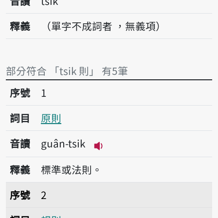
音讀
tsik
釋義
（單字不成詞者 ，無義項）
部分符合 「tsik 則」 有5筆
序號1原則
序號
1
詞目
原則
音讀
guân-tsik
播放音讀guân-tsik
釋義
標準或法則。
序號2規則
序號
2