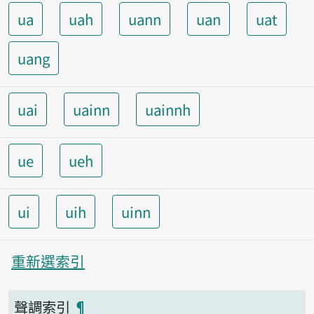
ua
uah
uann
uan
uat
uang
uai
uainn
uainnh
ue
ueh
ui
uih
uinn
重新選索引
聲調索引
¶