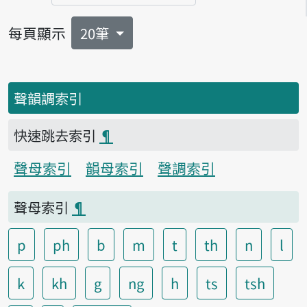
每頁顯示
20筆
聲韻調索引
快速跳去索引
¶
聲母索引
韻母索引
聲調索引
聲母索引
¶
p
ph
b
m
t
th
n
l
k
kh
g
ng
h
ts
tsh