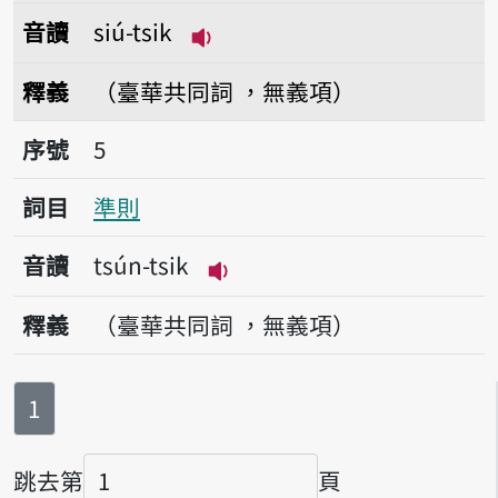
音讀
siú-tsik
播放音讀siú-tsik
釋義
（臺華共同詞 ，無義項）
序號5準則
序號
5
詞目
準則
音讀
tsún-tsik
播放音讀tsún-tsik
釋義
（臺華共同詞 ，無義項）
第
頁
1
跳去第
頁
頁碼