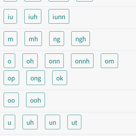
iu
iuh
iunn
m
mh
ng
ngh
o
oh
onn
onnh
om
op
ong
ok
oo
ooh
u
uh
un
ut