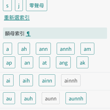
s
j
零聲母
重新選索引
韻母索引
¶
a
ah
ann
annh
am
ap
an
at
ang
ak
ai
aih
ainn
ainnh
au
auh
aunn
aunnh