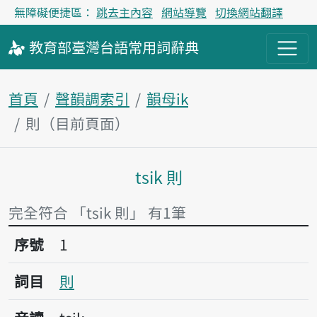
無障礙便捷區：
跳去主內容
網站導覽
切換網站翻譯
教育部
臺灣台語
常用詞
辭典
首頁
聲韻調索引
韻母ik
則（目前頁面）
tsik 則
主內容區塊
完全符合 「tsik 則」 有1筆
序號1則
序號
1
詞目
則