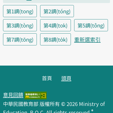
第1調(tong)
第2調(tóng)
第3調(tòng)
第4調(tok)
第5調(tông)
重新選索引
第7調(tōng)
第8調(to̍k)
頁腳區塊
首頁
頭頁
意見回饋
中華民國教育部 版權所有 © 2026 Ministry of
®
Education, R.O.C. All rights reserved.