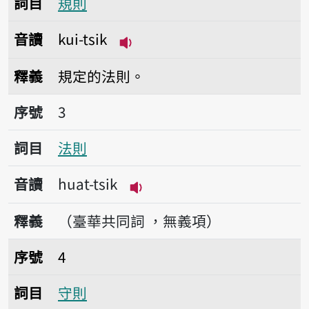
詞目
規則
音讀
kui-tsik
播放音讀kui-tsik
釋義
規定的法則。
序號3法則
序號
3
詞目
法則
音讀
huat-tsik
播放音讀huat-tsik
釋義
（臺華共同詞 ，無義項）
序號4守則
序號
4
詞目
守則