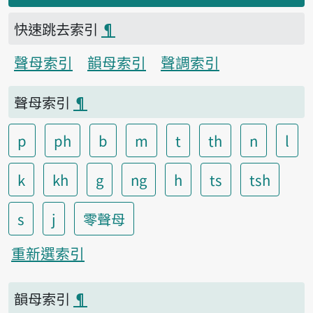
快速跳去索引
¶
聲母索引
韻母索引
聲調索引
聲母索引
¶
p
ph
b
m
t
th
n
l
k
kh
g
ng
h
ts
tsh
s
j
零聲母
重新選索引
韻母索引
¶