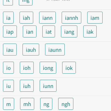
ia
iah
iann
iannh
iam
iap
ian
iat
iang
iak
iau
iauh
iaunn
io
ioh
iong
iok
iu
iuh
iunn
m
mh
ng
ngh