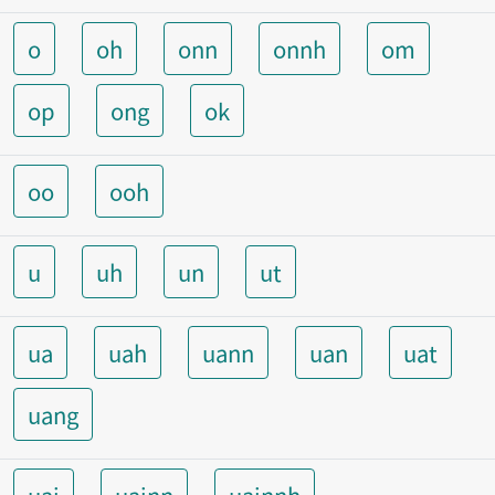
o
oh
onn
onnh
om
op
ong
ok
oo
ooh
u
uh
un
ut
ua
uah
uann
uan
uat
uang