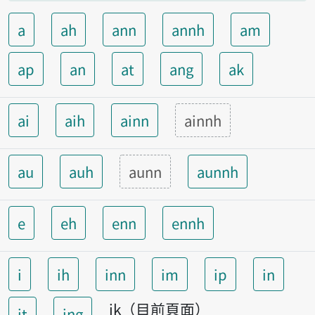
a
ah
ann
annh
am
ap
an
at
ang
ak
ai
aih
ainn
ainnh
au
auh
aunn
aunnh
e
eh
enn
ennh
i
ih
inn
im
ip
in
ik（目前頁面）
it
ing