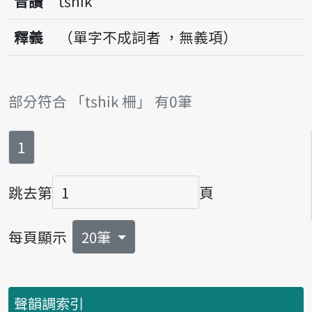
音讀
tshik
釋義
（單字不成詞者 ，無義項）
部分符合 「tshik 柵」 有0筆
第
頁
1
跳去第
頁
頁碼
每頁顯示
20筆
聲韻調索引