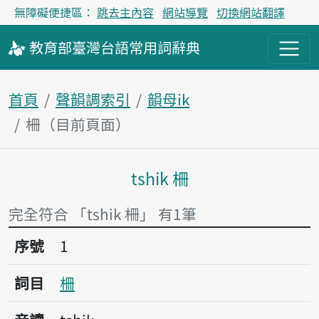
無障礙便捷區：
跳去主內容
網站導覽
切換網站翻譯
教育部
臺灣台語
常用詞
辭典
首頁
聲韻調索引
韻母ik
柵（目前頁面）
tshik 柵
主內容區塊
完全符合 「tshik 柵」 有1筆
序號1柵
序號
1
詞目
柵