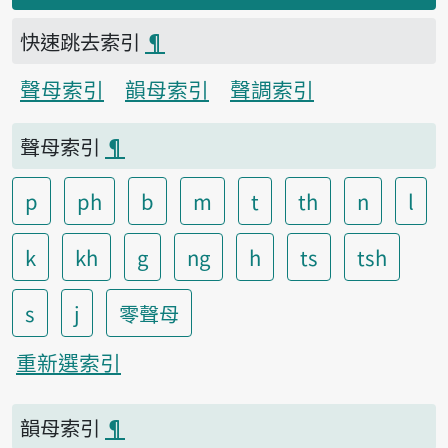
快速跳去索引
¶
聲母索引
韻母索引
聲調索引
聲母索引
¶
p
ph
b
m
t
th
n
l
k
kh
g
ng
h
ts
tsh
s
j
零聲母
重新選索引
韻母索引
¶