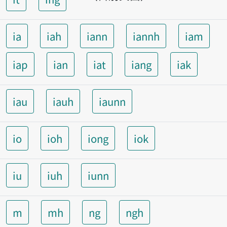
ia
iah
iann
iannh
iam
iap
ian
iat
iang
iak
iau
iauh
iaunn
io
ioh
iong
iok
iu
iuh
iunn
m
mh
ng
ngh