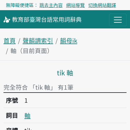
無障礙便捷區：
跳去主內容
網站導覽
切換網站翻譯
教育部
臺灣台語
常用詞
辭典
首頁
聲韻調索引
韻母ik
軸（目前頁面）
ti̍k 軸
主內容區塊
完全符合 「ti̍k 軸」 有1筆
序號1軸
序號
1
詞目
軸