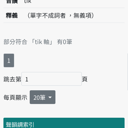
音讀
ti̍k
釋義
（單字不成詞者 ，無義項）
部分符合 「ti̍k 軸」 有0筆
第
頁
1
跳去第
頁
頁碼
每頁顯示
20筆
聲韻調索引