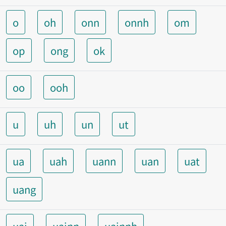
o
oh
onn
onnh
om
op
ong
ok
oo
ooh
u
uh
un
ut
ua
uah
uann
uan
uat
uang