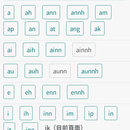
a
ah
ann
annh
am
ap
an
at
ang
ak
ai
aih
ainn
ainnh
au
auh
aunn
aunnh
e
eh
enn
ennh
i
ih
inn
im
ip
in
ik（目前頁面）
it
ing