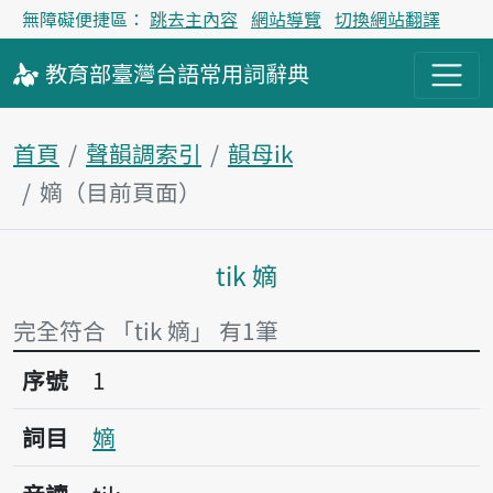
無障礙便捷區：
跳去主內容
網站導覽
切換網站翻譯
教育部
臺灣台語
常用詞
辭典
首頁
聲韻調索引
韻母ik
嫡（目前頁面）
tik 嫡
主內容區塊
完全符合 「tik 嫡」 有1筆
序號1嫡
序號
1
詞目
嫡