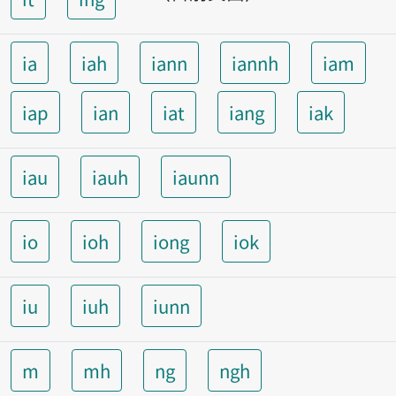
ia
iah
iann
iannh
iam
iap
ian
iat
iang
iak
iau
iauh
iaunn
io
ioh
iong
iok
iu
iuh
iunn
m
mh
ng
ngh