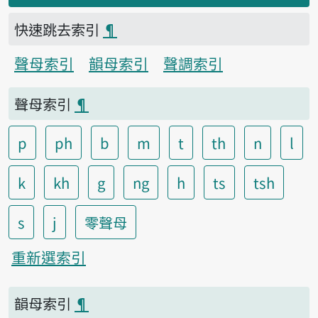
快速跳去索引
¶
聲母索引
韻母索引
聲調索引
聲母索引
¶
p
ph
b
m
t
th
n
l
k
kh
g
ng
h
ts
tsh
s
j
零聲母
重新選索引
韻母索引
¶