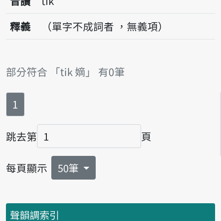
音讀
tik
釋義
（單字不成詞者 ，無義項）
部分符合 「tik 嫡」 有0筆
第
頁
1
跳去第
頁
頁碼
每頁顯示
50筆
聲韻調索引