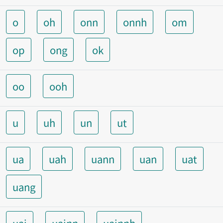
o
oh
onn
onnh
om
op
ong
ok
oo
ooh
u
uh
un
ut
ua
uah
uann
uan
uat
uang