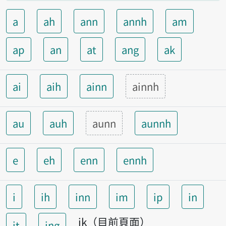
a
ah
ann
annh
am
ap
an
at
ang
ak
ai
aih
ainn
ainnh
au
auh
aunn
aunnh
e
eh
enn
ennh
i
ih
inn
im
ip
in
ik（目前頁面）
it
ing