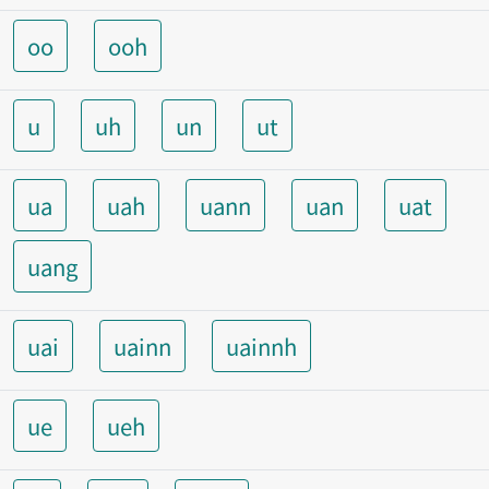
oo
ooh
u
uh
un
ut
ua
uah
uann
uan
uat
uang
uai
uainn
uainnh
ue
ueh