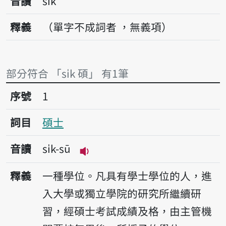
音讀
si̍k
釋義
（單字不成詞者 ，無義項）
部分符合 「si̍k 碩」 有1筆
序號1碩士
序號
1
詞目
碩士
音讀
si̍k-sū
播放音讀si̍k-sū
釋義
一種學位。凡具有學士學位的人，進
入大學或獨立學院的研究所繼續研
習，經碩士考試成績及格，由主管機