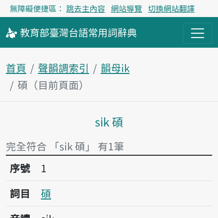
無障礙便捷區：
跳去主內容
網站導覽
切換網站翻譯
教育部
臺灣台語
常用詞
辭典
首頁
聲韻調索引
韻母ik
碩（目前頁面）
si̍k 碩
主內容區塊
完全符合 「si̍k 碩」 有1筆
序號1碩
序號
1
詞目
碩