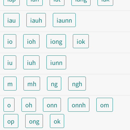
iau
iauh
iaunn
io
ioh
iong
iok
iu
iuh
iunn
m
mh
ng
ngh
o
oh
onn
onnh
om
op
ong
ok