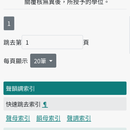
關覆核無異後，所授予的學位。
第
頁
1
跳去第
頁
頁碼
每頁顯示
20筆
聲韻調索引
快速跳去索引
¶
聲母索引
韻母索引
聲調索引