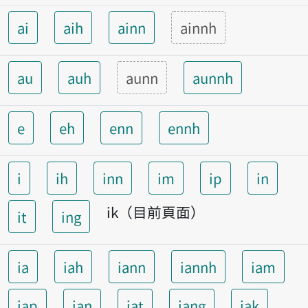
ai
aih
ainn
ainnh
au
auh
aunn
aunnh
e
eh
enn
ennh
i
ih
inn
im
ip
in
ik（目前頁面）
it
ing
ia
iah
iann
iannh
iam
iap
ian
iat
iang
iak