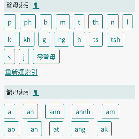
聲母索引
¶
p
ph
b
m
t
th
n
l
k
kh
g
ng
h
ts
tsh
s
j
零聲母
重新選索引
韻母索引
¶
a
ah
ann
annh
am
ap
an
at
ang
ak