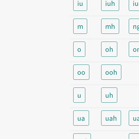
iu
iuh
i
m
mh
n
o
oh
o
oo
ooh
u
uh
ua
uah
u