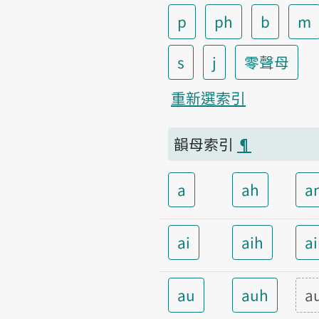
p
ph
b
m
s
j
零聲母
重新選索引
韻母索引
¶
a
ah
a
ai
aih
a
au
auh
a