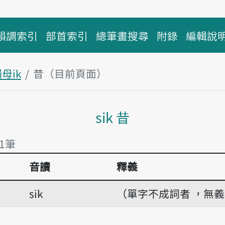
韻調索引
部首索引
總筆畫搜尋
附錄
編輯說
母ik
昔（目前頁面）
主內容區塊
sik 昔
有1筆
音讀
釋義
1筆
sik
（單字不成詞者 ，無