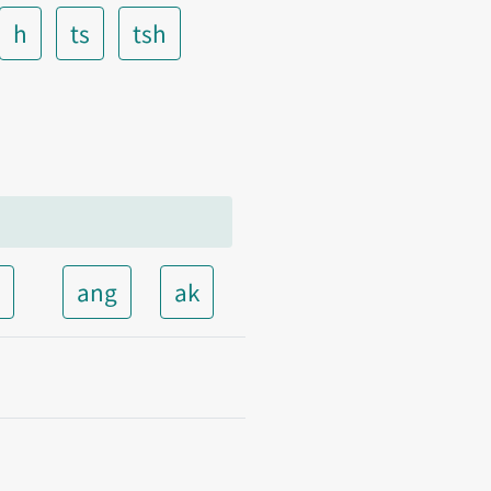
h
ts
tsh
t
ang
ak