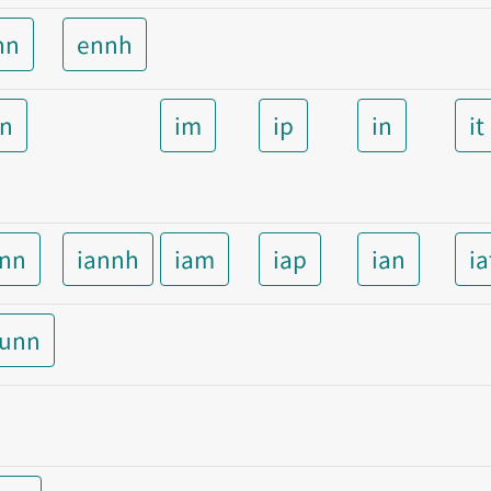
nn
ennh
nn
im
ip
in
it
ann
iannh
iam
iap
ian
ia
aunn