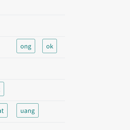
ong
ok
t
at
uang