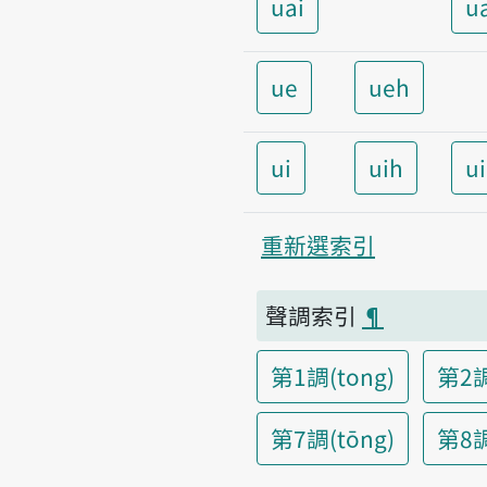
uai
u
ue
ueh
ui
uih
u
重新選索引
聲調索引
¶
第1調(tong)
第2調
第7調(tōng)
第8調(