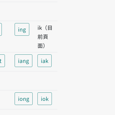
ik（目
ing
前頁
面）
t
iang
iak
iong
iok