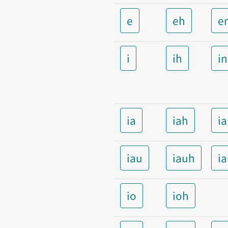
e
eh
e
i
ih
i
ia
iah
i
iau
iauh
i
io
ioh