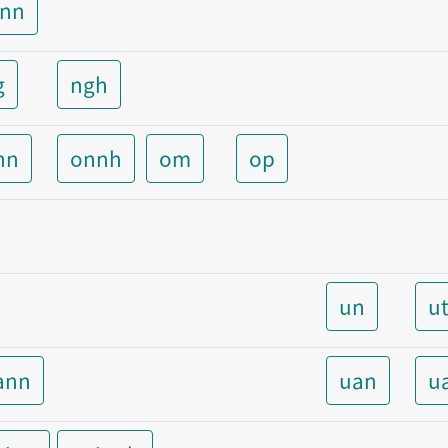
unn
g
ngh
nn
onnh
om
op
un
u
ann
uan
u