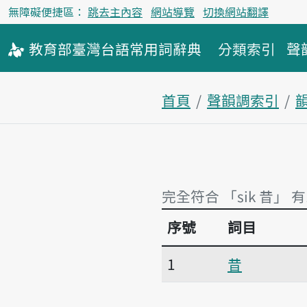
無障礙便捷區：
跳去主內容
網站導覽
切換網站翻譯
教育部
臺灣台語
常用詞
辭典
分類索引
聲
首頁
聲韻調索引
韻
完全符合 「sik 昔」 
序號
詞目
完全符合 「sik 昔」 有
1
昔