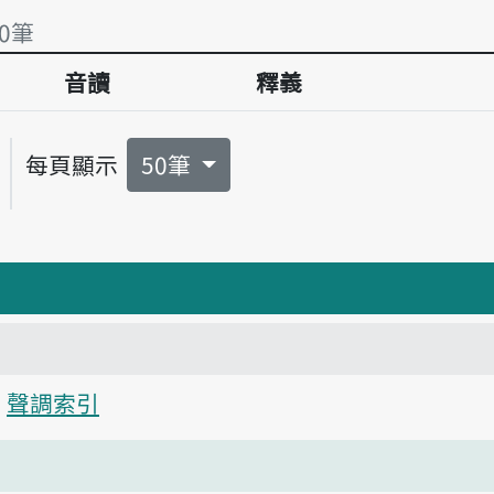
有0筆
音讀
釋義
0筆
每頁顯示
50筆
聲調索引