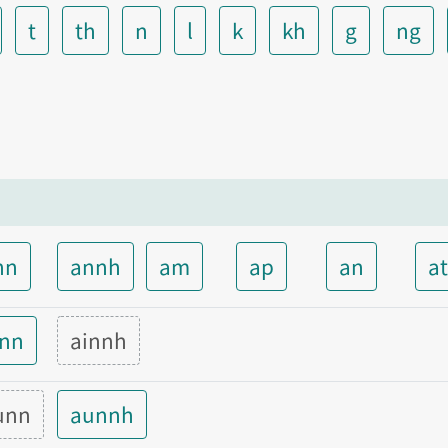
t
th
n
l
k
kh
g
ng
nn
annh
am
ap
an
a
inn
ainnh
unn
aunnh