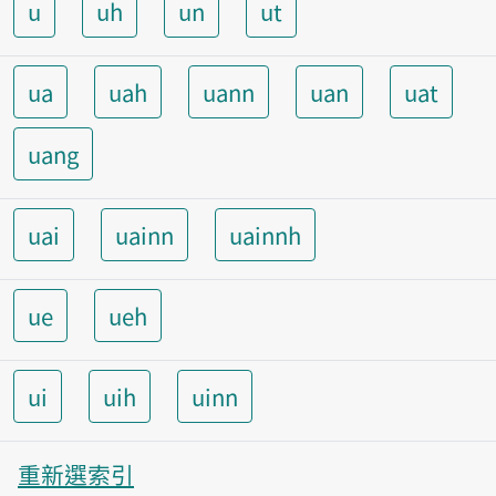
u
uh
un
ut
ua
uah
uann
uan
uat
uang
uai
uainn
uainnh
ue
ueh
ui
uih
uinn
重新選索引