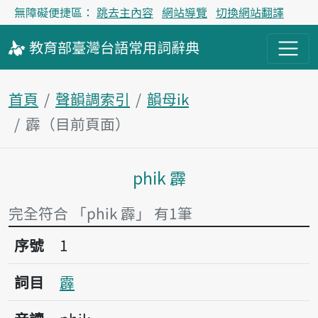
無障礙便捷區：
跳去主內容
網站導覽
切換網站翻譯
教育部
臺灣台語
常用詞
辭典
首頁
聲韻調索引
韻母ik
霹（目前頁面）
phik 霹
主內容區塊
完全符合 「phik 霹」 有1筆
序號1霹
序號
1
詞目
霹