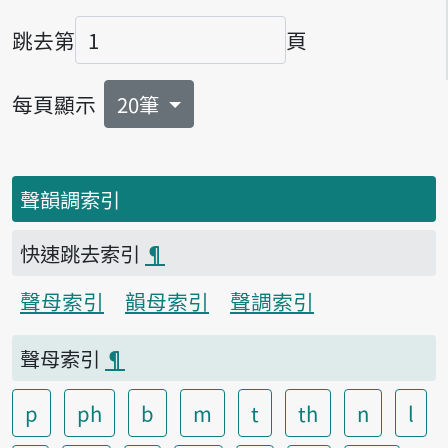
跳去第
頁
頁碼
每頁顯示
20筆
聲韻調索引
快速跳去索引
¶
聲母索引
韻母索引
聲調索引
聲母索引
¶
p
ph
b
m
t
th
n
l