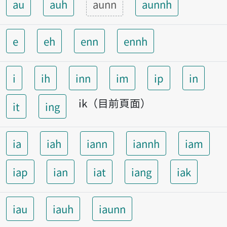
au
auh
aunn
aunnh
e
eh
enn
ennh
i
ih
inn
im
ip
in
ik（目前頁面）
it
ing
ia
iah
iann
iannh
iam
iap
ian
iat
iang
iak
iau
iauh
iaunn