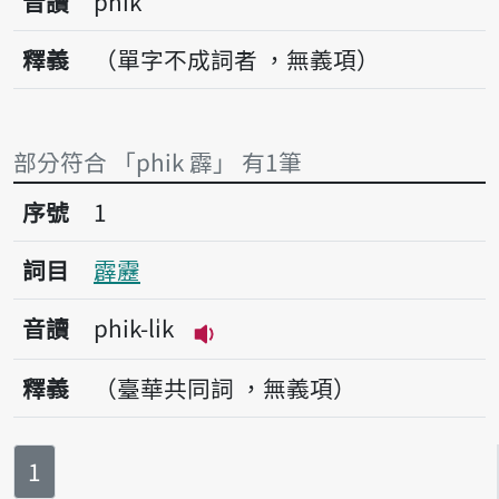
音讀
phik
釋義
（單字不成詞者 ，無義項）
部分符合 「phik 霹」 有1筆
序號1霹靂
序號
1
詞目
霹靂
音讀
phik-li̍k
播放音讀phik-li̍k
釋義
（臺華共同詞 ，無義項）
第
頁
1