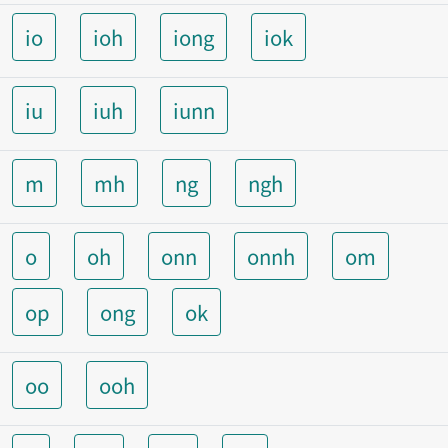
io
ioh
iong
iok
iu
iuh
iunn
m
mh
ng
ngh
o
oh
onn
onnh
om
op
ong
ok
oo
ooh