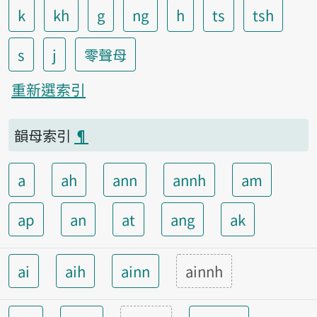
k
kh
g
ng
h
ts
tsh
s
j
零聲母
重新選索引
韻母索引
¶
a
ah
ann
annh
am
ap
an
at
ang
ak
ai
aih
ainn
ainnh