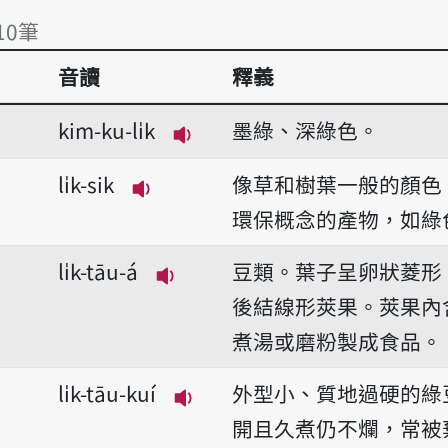
10筆
音讀
釋義
10筆
kim-ku-li̍k
墨綠、深綠色。
播放音讀kim-ku-li̍k
li̍k-sik
像草和樹葉一般的顏色
播放音讀li̍k-sik
環保概念的產物，如綠
li̍k-tāu-á
豆類。葉子呈卵狀菱形
播放音讀li̍k-tāu-á
後結線形莢果。莢果內
煮湯或磨粉製成食品。
li̍k-tāu-kuí
外型小、質地過硬的綠
播放音讀li̍k-tāu-kuí
開且久煮仍不爛，常被