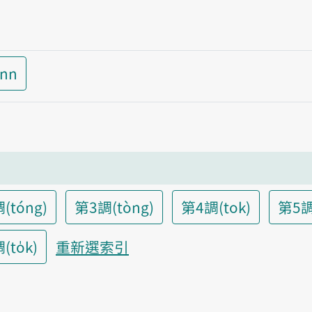
inn
(tóng)
第3調(tòng)
第4調(tok)
第5調
to̍k)
重新選索引