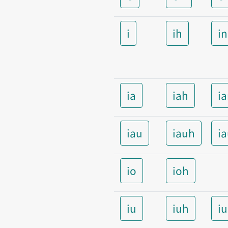
i
ih
i
ia
iah
i
iau
iauh
i
io
ioh
iu
iuh
i