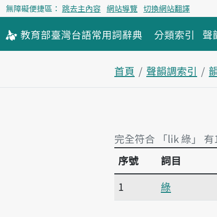
無障礙便捷區：
跳去主內容
網站導覽
切換網站翻譯
教育部
臺灣台語
常用詞
辭典
分類索引
聲
首頁
聲韻調索引
韻
完全符合 「li̍k 綠」 有
序號
詞目
完全符合 「li̍k 綠」 有
1
綠