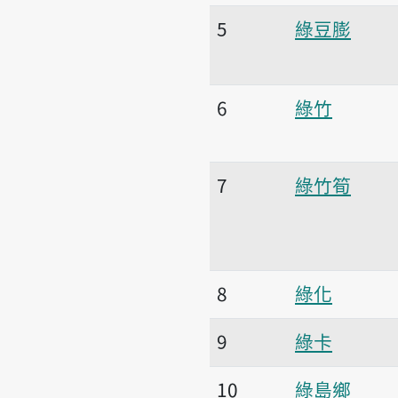
5
綠豆膨
6
綠竹
7
綠竹筍
8
綠化
9
綠卡
10
綠島鄉