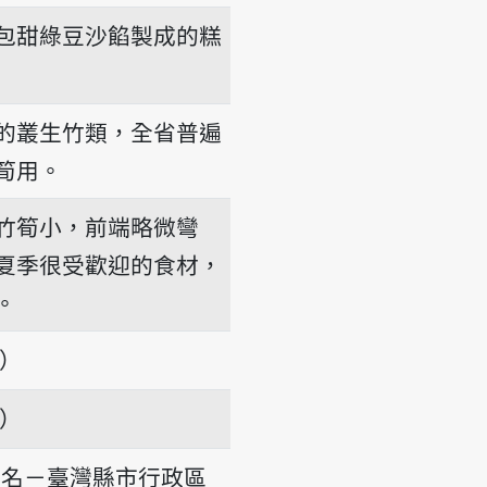
包甜綠豆沙餡製成的糕
的叢生竹類，全省普遍
筍用。
竹筍小，前端略微彎
夏季很受歡迎的食材，
。
項）
項）
地名－臺灣縣市行政區