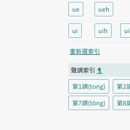
ue
ueh
ui
uih
u
重新選索引
聲調索引
¶
第1調(tong)
第2調
第7調(tōng)
第8調(