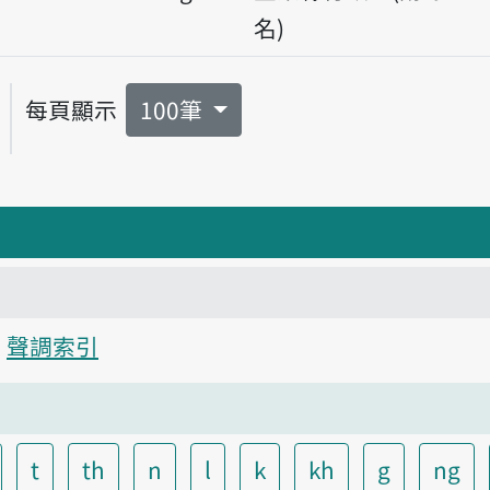
名)
每頁顯示
100筆
聲調索引
t
th
n
l
k
kh
g
ng