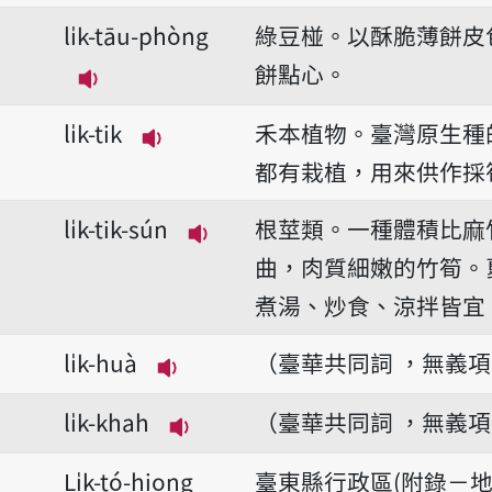
li̍k-tāu-phòng
綠豆椪。以酥脆薄餅皮
餅點心。
播放音讀li̍k-tāu-phòng
li̍k-tik
禾本植物。臺灣原生種
播放音讀li̍k-tik
都有栽植，用來供作採
li̍k-tik-sún
根莖類。一種體積比麻
播放音讀li̍k-tik-sún
曲，肉質細嫩的竹筍。
煮湯、炒食、涼拌皆宜
li̍k-huà
（臺華共同詞 ，無義
播放音讀li̍k-huà
li̍k-khah
（臺華共同詞 ，無義
播放音讀li̍k-khah
Li̍k-tó-hiong
臺東縣行政區(附錄－