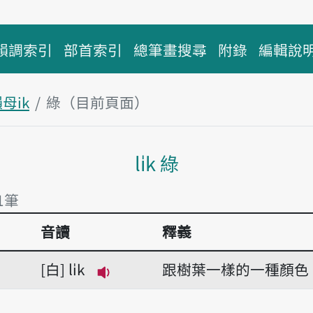
韻調索引
部首索引
總筆畫搜尋
附錄
編輯說
母ik
綠（目前頁面）
主內容區塊
li̍k 綠
1筆
音讀
釋義
1筆
白
li̍k
跟樹葉一樣的一種顏色
播放音讀li̍k