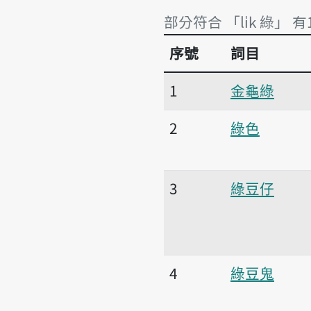
部分符合 「li̍k 綠」 有
序號
詞目
部分符合 「li̍k 綠」 有
1
金龜綠
2
綠色
3
綠豆仔
4
綠豆鬼