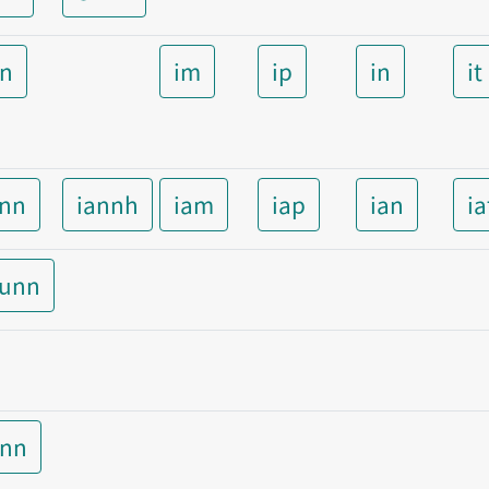
nn
im
ip
in
it
ann
iannh
iam
iap
ian
ia
aunn
unn