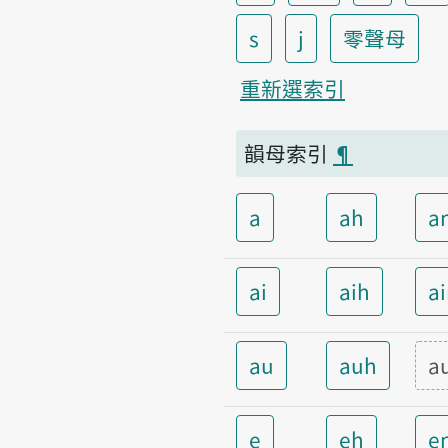
s
j
零聲母
重新選索引
韻母索引
¶
a
ah
a
ai
aih
a
au
auh
a
e
eh
e