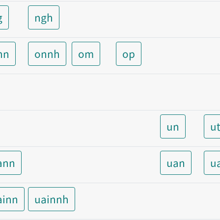
g
ngh
nn
onnh
om
op
un
u
ann
uan
u
ainn
uainnh