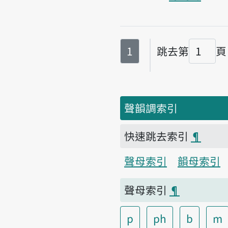
第
頁
1
跳去第
頁
頁碼
聲韻調索引
快速跳去索引
¶
聲母索引
韻母索引
聲母索引
¶
p
ph
b
m