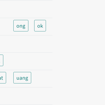
ong
ok
t
at
uang