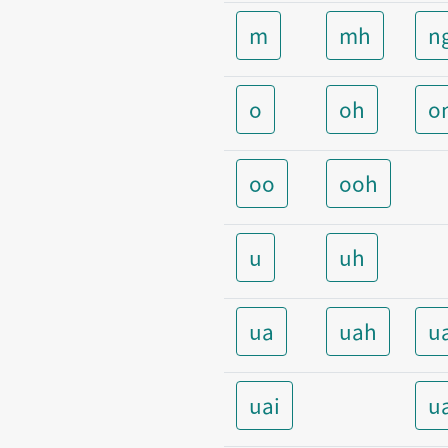
m
mh
n
o
oh
o
oo
ooh
u
uh
ua
uah
u
uai
u