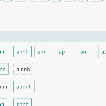
nn
annh
am
ap
an
a
inn
ainnh
unn
aunnh
nn
ennh