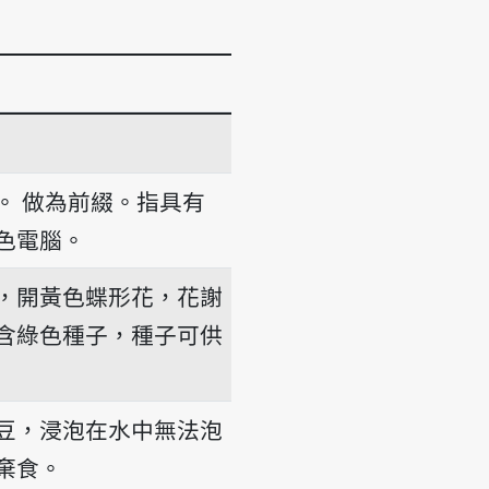
。
做為前綴。指具有
色電腦。
，開黃色蝶形花，花謝
含綠色種子，種子可供
豆，浸泡在水中無法泡
棄食。