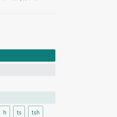
h
ts
tsh