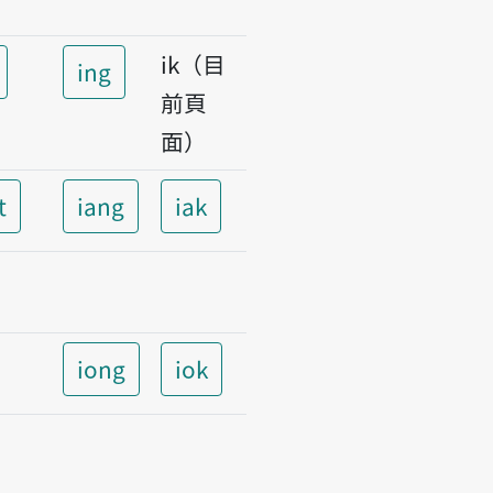
ik（目
ing
前頁
面）
t
iang
iak
iong
iok