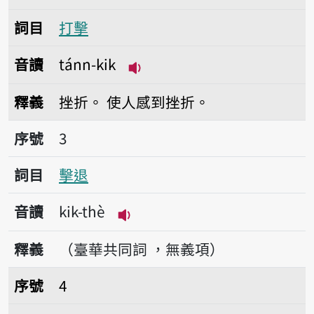
詞目
打擊
音讀
tánn-kik
播放音讀tánn-kik
釋義
挫折。
使人感到挫折。
序號3擊退
序號
3
詞目
擊退
音讀
kik-thè
播放音讀kik-thè
釋義
（臺華共同詞 ，無義項）
序號4衝擊
序號
4