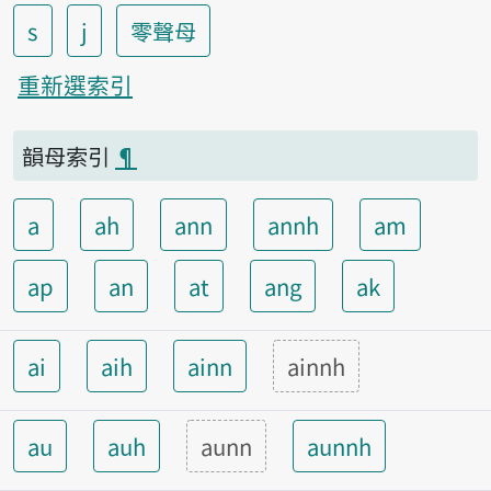
s
j
零聲母
重新選索引
韻母索引
¶
a
ah
ann
annh
am
ap
an
at
ang
ak
ai
aih
ainn
ainnh
au
auh
aunn
aunnh