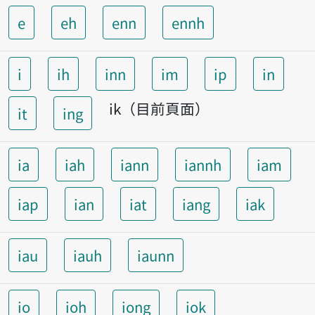
e
eh
enn
ennh
i
ih
inn
im
ip
in
ik（目前頁面）
it
ing
ia
iah
iann
iannh
iam
iap
ian
iat
iang
iak
iau
iauh
iaunn
io
ioh
iong
iok