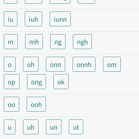
iu
iuh
iunn
m
mh
ng
ngh
o
oh
onn
onnh
om
op
ong
ok
oo
ooh
u
uh
un
ut