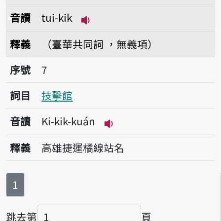
音讀
tui-kik
播放音讀tui-kik
釋義
（臺華共同詞 ，無義項）
序號7技擊館
序號
7
詞目
技擊館
音讀
Ki-kik-kuán
播放音讀Ki-kik-kuán
釋義
高雄捷運橘線站名
第
頁
1
跳去第
頁