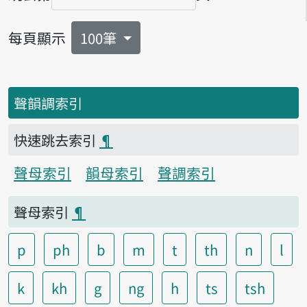
頁碼
每頁顯示
100筆
聲韻調索引
快速跳去索引
¶
聲母索引
韻母索引
聲調索引
聲母索引
¶
p
ph
b
m
t
th
n
l
k
kh
g
ng
h
ts
tsh