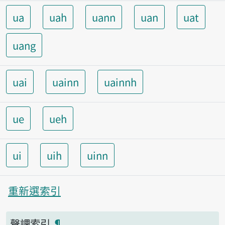
ua
uah
uann
uan
uat
uang
uai
uainn
uainnh
ue
ueh
ui
uih
uinn
重新選索引
聲調索引
¶