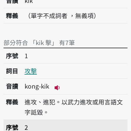
音讀
kik
釋義
（單字不成詞者 ，無義項）
部分符合 「kik 擊」 有7筆
序號1攻擊
序號
1
詞目
攻擊
音讀
kong-kik
播放音讀kong-kik
釋義
進攻、進犯。以武力進攻或用言語文
字詆毀。
序號2打擊
序號
2