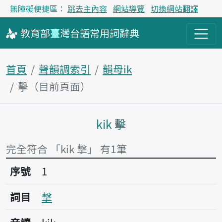
無障礙便捷區：
跳去主內容
網站導覽
切換網站翻譯
教育部
臺灣台語
常用詞
辭典
首頁
聲韻調索引
韻母ik
擊（目前頁面）
kik 擊
主內容區塊
完全符合 「kik 擊」 有1筆
序號1擊
序號
1
詞目
擊