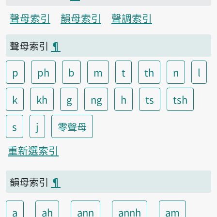
聲母索引
韻母索引
聲調索引
聲母索引
¶
p
ph
b
m
t
th
n
l
k
kh
g
ng
h
ts
tsh
s
j
零聲母
重新選索引
韻母索引
¶
a
ah
ann
annh
am