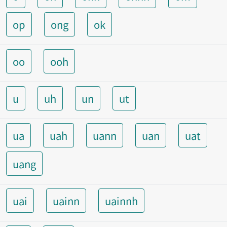
op
ong
ok
oo
ooh
u
uh
un
ut
ua
uah
uann
uan
uat
uang
uai
uainn
uainnh