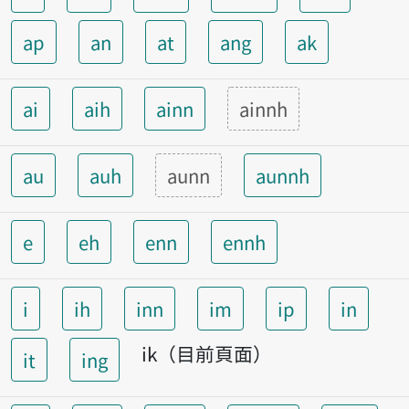
ap
an
at
ang
ak
ai
aih
ainn
ainnh
au
auh
aunn
aunnh
e
eh
enn
ennh
i
ih
inn
im
ip
in
ik（目前頁面）
it
ing