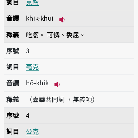
詞目
克虧
音讀
khik-khui
播放音讀khik-khui
釋義
吃虧。
可憐、委屈。
序號3毫克
序號
3
詞目
毫克
音讀
hô-khik
播放音讀hô-khik
釋義
（臺華共同詞 ，無義項）
序號4公克
序號
4
詞目
公克