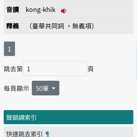
音讀
kong-khik
播放音讀kong-khik
釋義
（臺華共同詞 ，無義項）
第
頁
1
跳去第
頁
頁碼
每頁顯示
50筆
聲韻調索引
快速跳去索引
¶