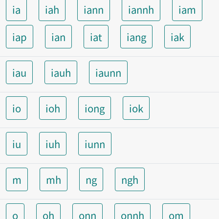
ia
iah
iann
iannh
iam
iap
ian
iat
iang
iak
iau
iauh
iaunn
io
ioh
iong
iok
iu
iuh
iunn
m
mh
ng
ngh
o
oh
onn
onnh
om