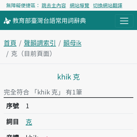
無障礙便捷區：
跳去主內容
網站導覽
切換網站翻譯
教育部
臺灣台語
常用詞
辭典
首頁
聲韻調索引
韻母ik
克（目前頁面）
khik 克
主內容區塊
完全符合 「khik 克」 有1筆
序號1克
序號
1
詞目
克