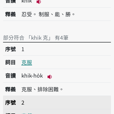
音讀
khik
播放音讀khik
釋義
忍受。
制服、能、勝。
部分符合 「khik 克」 有4筆
序號1克服
序號
1
詞目
克服
音讀
khik-ho̍k
播放音讀khik-ho̍k
釋義
克服、排除困難。
序號2克虧
序號
2