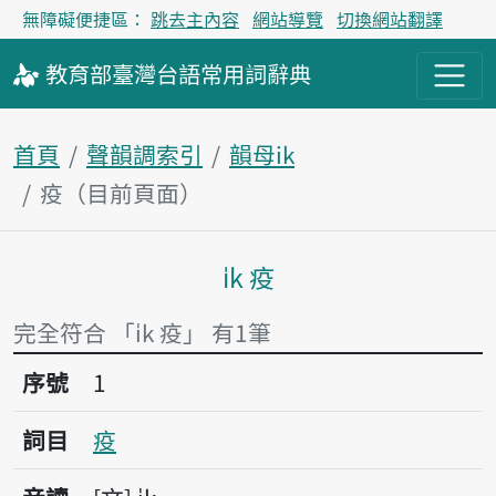
無障礙便捷區：
跳去主內容
網站導覽
切換網站翻譯
教育部
臺灣台語
常用詞
辭典
首頁
聲韻調索引
韻母ik
疫（目前頁面）
i̍k 疫
主內容區塊
完全符合 「i̍k 疫」 有1筆
序號1疫
序號
1
詞目
疫