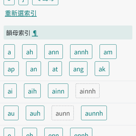
重新選索引
韻母索引
¶
a
ah
ann
annh
am
ap
an
at
ang
ak
ai
aih
ainn
ainnh
au
auh
aunn
aunnh
e
eh
enn
ennh