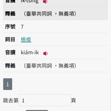
音讀
i̍k-tsîng
播放音讀i̍k-tsîng
釋義
（臺華共同詞 ，無義項）
序號7檢疫
序號
7
詞目
檢疫
音讀
kiám-i̍k
播放音讀kiám-i̍k
釋義
（臺華共同詞 ，無義項）
第
頁
1
跳去第
頁
頁碼