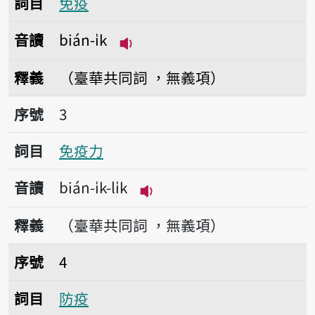
詞目
免疫
音讀
bián-i̍k
播放音讀bián-i̍k
釋義
（臺華共同詞 ，無義項）
序號3免疫力
序號
3
詞目
免疫力
音讀
bián-i̍k-li̍k
播放音讀bián-i̍k-li̍k
釋義
（臺華共同詞 ，無義項）
序號4防疫
序號
4
詞目
防疫