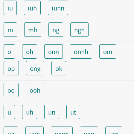
iu
iuh
iunn
m
mh
ng
ngh
o
oh
onn
onnh
om
op
ong
ok
oo
ooh
u
uh
un
ut
ua
uah
uann
uan
uat