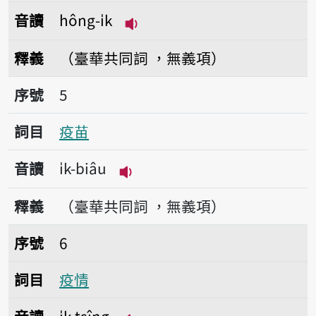
音讀
hông-i̍k
播放音讀hông-i̍k
釋義
（臺華共同詞 ，無義項）
序號5疫苗
序號
5
詞目
疫苗
音讀
i̍k-biâu
播放音讀i̍k-biâu
釋義
（臺華共同詞 ，無義項）
序號6疫情
序號
6
詞目
疫情