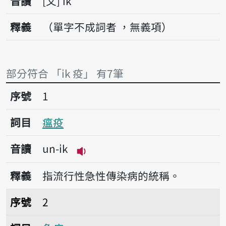
音讀
文
i̍k
釋義
（單字不成詞者 ，無義項）
部分符合 「i̍k 疫」 有7筆
序號1瘟疫
序號
1
詞目
瘟疫
音讀
un-i̍k
播放音讀un-i̍k
釋義
指流行性急性傳染病的統稱。
序號2免疫
序號
2