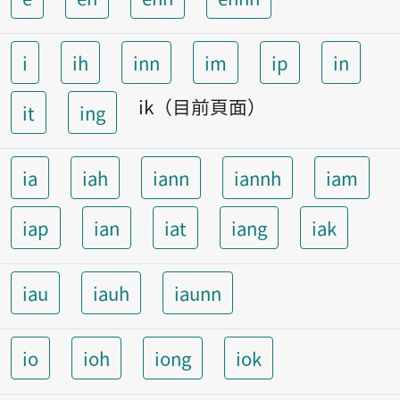
i
ih
inn
im
ip
in
ik（目前頁面）
it
ing
ia
iah
iann
iannh
iam
iap
ian
iat
iang
iak
iau
iauh
iaunn
io
ioh
iong
iok