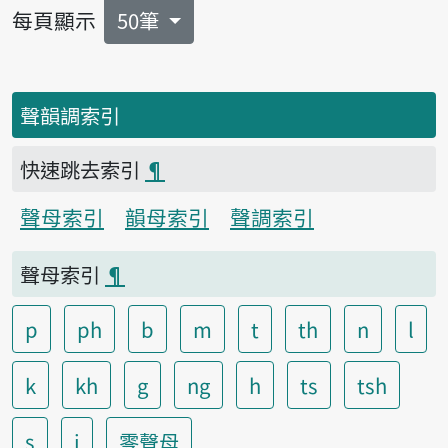
每頁顯示
50筆
聲韻調索引
快速跳去索引
¶
聲母索引
韻母索引
聲調索引
聲母索引
¶
p
ph
b
m
t
th
n
l
k
kh
g
ng
h
ts
tsh
s
j
零聲母