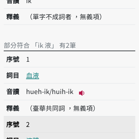
音讀
i̍k
釋義
（單字不成詞者 ，無義項）
部分符合 「i̍k 液」 有2筆
序號1血液
序號
1
詞目
血液
音讀
hueh-i̍k/huih-i̍k
播放音讀hueh-i̍k/huih
釋義
（臺華共同詞 ，無義項）
序號2液體
序號
2