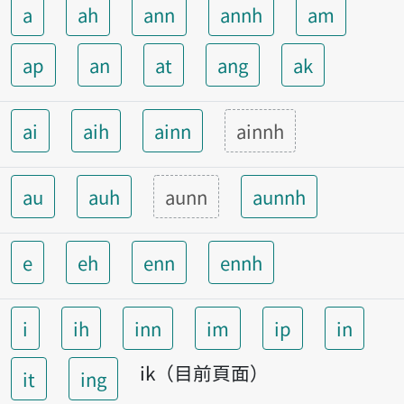
a
ah
ann
annh
am
ap
an
at
ang
ak
ai
aih
ainn
ainnh
au
auh
aunn
aunnh
e
eh
enn
ennh
i
ih
inn
im
ip
in
ik（目前頁面）
it
ing