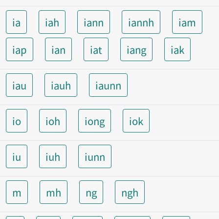
ia
iah
iann
iannh
iam
iap
ian
iat
iang
iak
iau
iauh
iaunn
io
ioh
iong
iok
iu
iuh
iunn
m
mh
ng
ngh