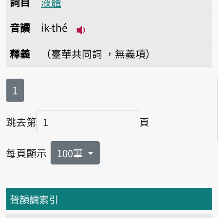
詞目
液體
音讀
i̍k-thé
播放音讀i̍k-thé
釋義
（臺華共同詞 ，無義項）
第
頁
1
跳去第
頁
頁碼
每頁顯示
100筆
聲韻調索引