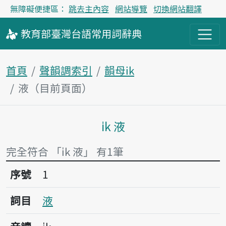
無障礙便捷區：
跳去主內容
網站導覽
切換網站翻譯
教育部
臺灣台語
常用詞
辭典
首頁
聲韻調索引
韻母ik
液（目前頁面）
i̍k 液
主內容區塊
完全符合 「i̍k 液」 有1筆
序號1液
序號
1
詞目
液