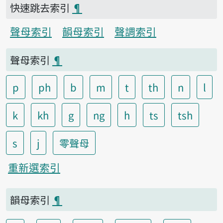
快速跳去索引
¶
聲母索引
韻母索引
聲調索引
聲母索引
¶
p
ph
b
m
t
th
n
l
k
kh
g
ng
h
ts
tsh
s
j
零聲母
重新選索引
韻母索引
¶