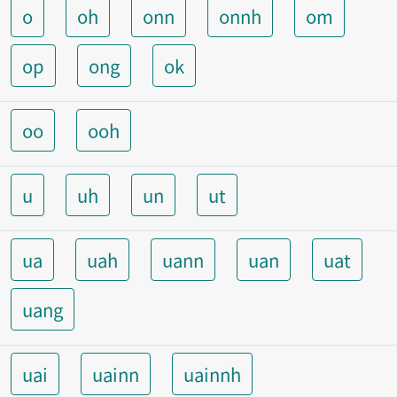
o
oh
onn
onnh
om
op
ong
ok
oo
ooh
u
uh
un
ut
ua
uah
uann
uan
uat
uang
uai
uainn
uainnh