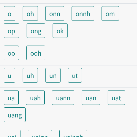
o
oh
onn
onnh
om
op
ong
ok
oo
ooh
u
uh
un
ut
ua
uah
uann
uan
uat
uang