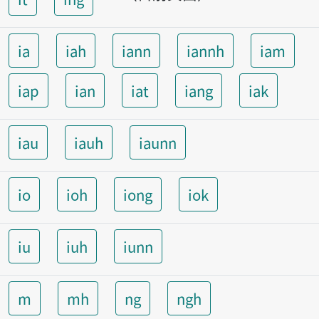
ia
iah
iann
iannh
iam
iap
ian
iat
iang
iak
iau
iauh
iaunn
io
ioh
iong
iok
iu
iuh
iunn
m
mh
ng
ngh