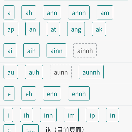
a
ah
ann
annh
am
ap
an
at
ang
ak
ai
aih
ainn
ainnh
au
auh
aunn
aunnh
e
eh
enn
ennh
i
ih
inn
im
ip
in
ik（目前頁面）
it
ing