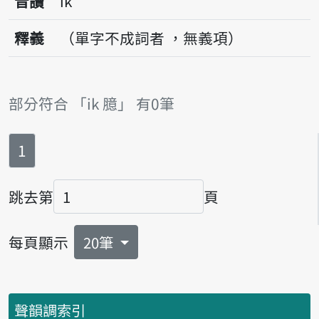
音讀
ik
釋義
（單字不成詞者 ，無義項）
部分符合 「ik 臆」 有0筆
第
頁
1
跳去第
頁
頁碼
每頁顯示
20筆
聲韻調索引