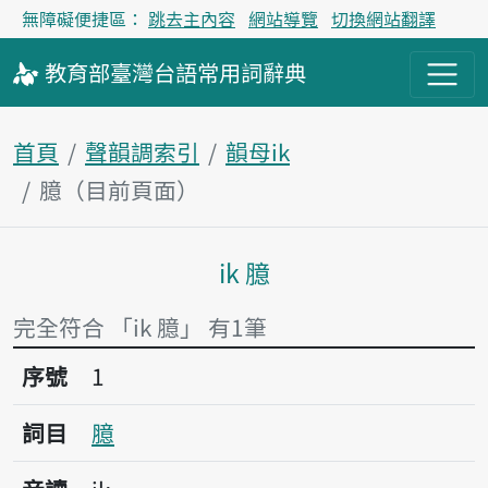
無障礙便捷區：
跳去主內容
網站導覽
切換網站翻譯
教育部
臺灣台語
常用詞
辭典
首頁
聲韻調索引
韻母ik
臆（目前頁面）
ik 臆
主內容區塊
完全符合 「ik 臆」 有1筆
序號1臆
序號
1
詞目
臆