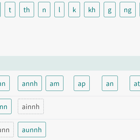
t
th
n
l
k
kh
g
ng
nn
annh
am
ap
an
a
inn
ainnh
unn
aunnh