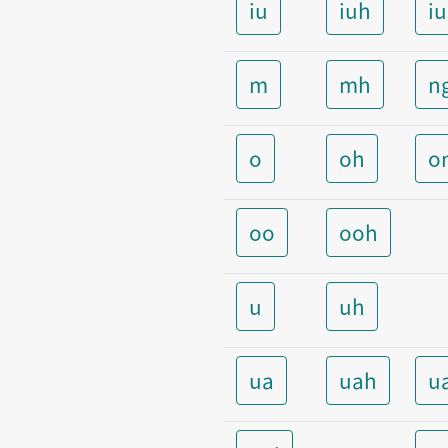
iu
iuh
i
m
mh
n
o
oh
o
oo
ooh
u
uh
ua
uah
u