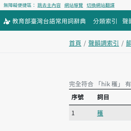
無障礙便捷區：
跳去主內容
網站導覽
切換網站翻譯
教育部
臺灣台語
常用詞
辭典
分類索引
聲
首頁
聲韻調索引
韻
完全符合 「hi̍k 穫」 
序號
詞目
完全符合 「hi̍k 穫」 
1
穫