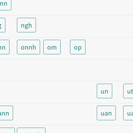
unn
g
ngh
nn
onnh
om
op
un
u
ann
uan
u