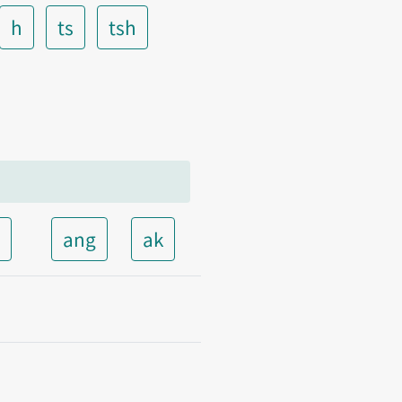
h
ts
tsh
t
ang
ak