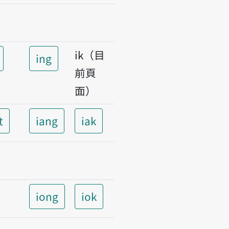
ik（目
ing
前頁
面）
t
iang
iak
iong
iok