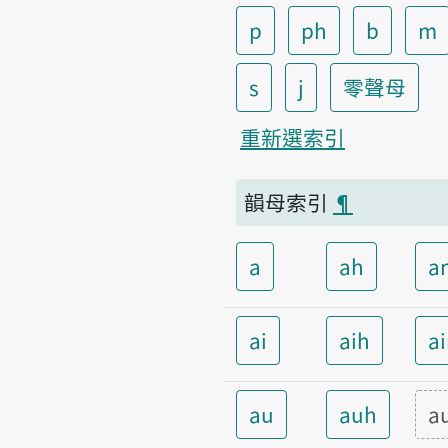
p
ph
b
m
s
j
零聲母
重新選索引
韻母索引
¶
a
ah
a
ai
aih
a
au
auh
a