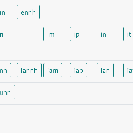
nn
ennh
nn
im
ip
in
it
ann
iannh
iam
iap
ian
ia
aunn