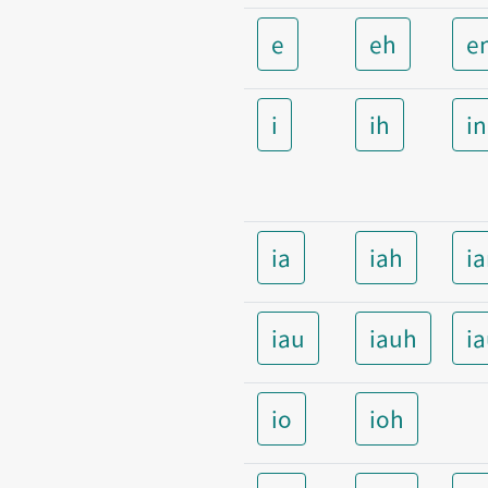
e
eh
e
i
ih
i
ia
iah
i
iau
iauh
i
io
ioh