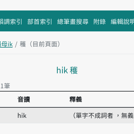
韻調索引
部首索引
總筆畫搜尋
附錄
編輯說
母ik
穫（目前頁面）
主內容區塊
hi̍k 穫
有1筆
音讀
釋義
有1筆
hi̍k
（單字不成詞者 ，無