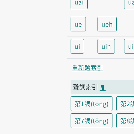
uai
u
ue
ueh
ui
uih
u
重新選索引
聲調索引
¶
第1調(tong)
第2調
第7調(tōng)
第8調(