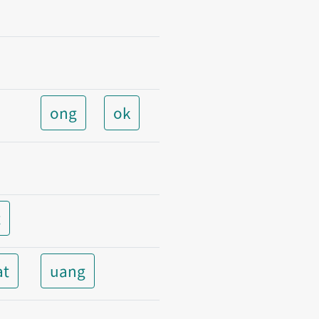
ong
ok
t
at
uang