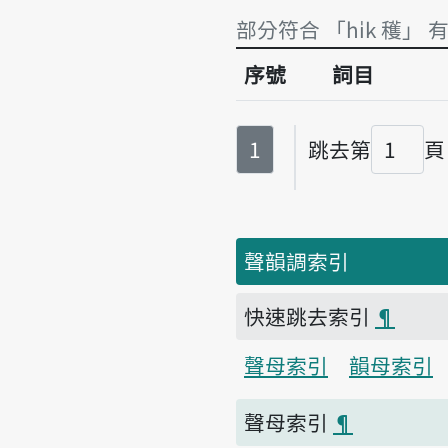
部分符合 「hi̍k 穫」 
序號
詞目
部分符合 「hi̍k 穫」 
第
頁
1
跳去第
頁
頁碼
聲韻調索引
快速跳去索引
¶
聲母索引
韻母索引
聲母索引
¶