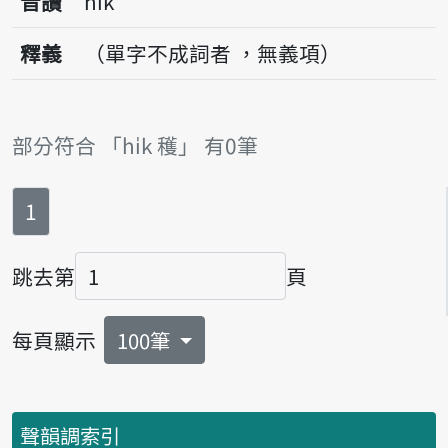
音讀
hi̍k
釋義
（單字不成詞者 ，無義項）
部分符合 「hi̍k 穫」 有0筆
第
頁
1
跳去第
頁
頁碼
每頁顯示
100筆
聲韻調索引