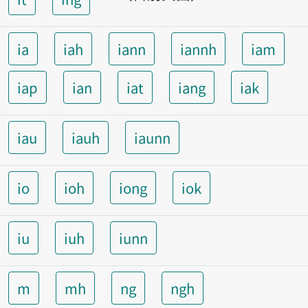
ia
iah
iann
iannh
iam
iap
ian
iat
iang
iak
iau
iauh
iaunn
io
ioh
iong
iok
iu
iuh
iunn
m
mh
ng
ngh