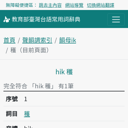
無障礙便捷區：
跳去主內容
網站導覽
切換網站翻譯
教育部
臺灣台語
常用詞
辭典
首頁
聲韻調索引
韻母ik
穫（目前頁面）
hi̍k 穫
主內容區塊
完全符合 「hi̍k 穫」 有1筆
序號1穫
序號
1
詞目
穫