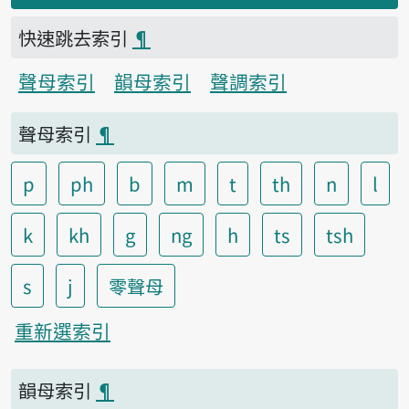
快速跳去索引
¶
聲母索引
韻母索引
聲調索引
聲母索引
¶
p
ph
b
m
t
th
n
l
k
kh
g
ng
h
ts
tsh
s
j
零聲母
重新選索引
韻母索引
¶