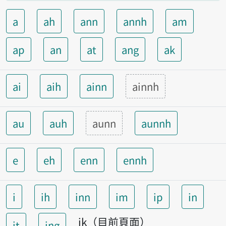
a
ah
ann
annh
am
ap
an
at
ang
ak
ai
aih
ainn
ainnh
au
auh
aunn
aunnh
e
eh
enn
ennh
i
ih
inn
im
ip
in
ik（目前頁面）
it
ing