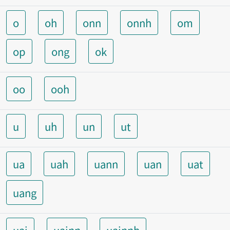
o
oh
onn
onnh
om
op
ong
ok
oo
ooh
u
uh
un
ut
ua
uah
uann
uan
uat
uang