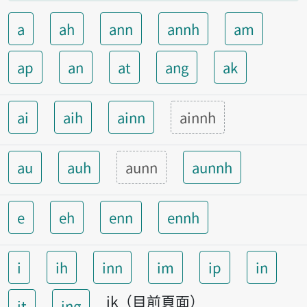
a
ah
ann
annh
am
ap
an
at
ang
ak
ai
aih
ainn
ainnh
au
auh
aunn
aunnh
e
eh
enn
ennh
i
ih
inn
im
ip
in
ik（目前頁面）
it
ing