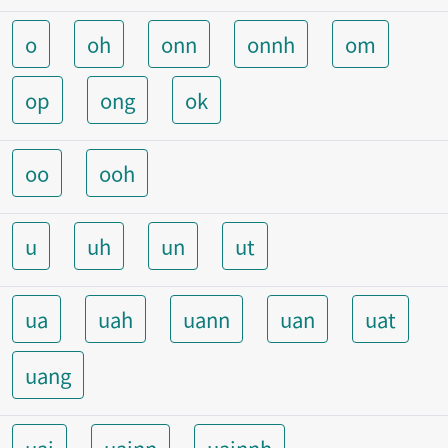
o
oh
onn
onnh
om
op
ong
ok
oo
ooh
u
uh
un
ut
ua
uah
uann
uan
uat
uang