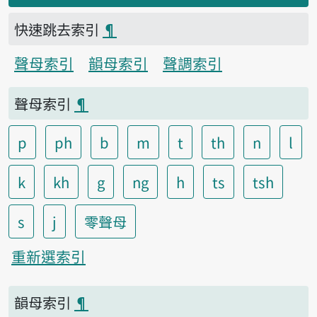
快速跳去索引
¶
聲母索引
韻母索引
聲調索引
聲母索引
¶
p
ph
b
m
t
th
n
l
k
kh
g
ng
h
ts
tsh
s
j
零聲母
重新選索引
韻母索引
¶