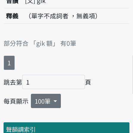
音讀
文
gi̍k
釋義
（單字不成詞者 ，無義項）
部分符合 「gi̍k 額」 有0筆
第
頁
1
跳去第
頁
頁碼
每頁顯示
100筆
聲韻調索引