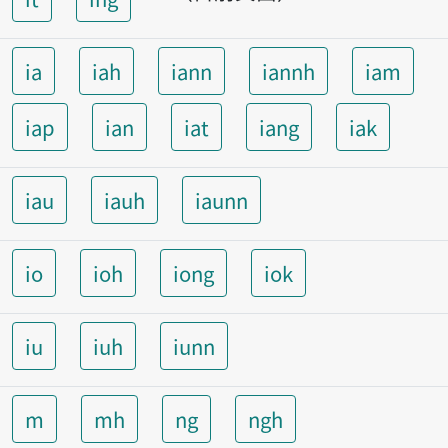
ia
iah
iann
iannh
iam
iap
ian
iat
iang
iak
iau
iauh
iaunn
io
ioh
iong
iok
iu
iuh
iunn
m
mh
ng
ngh