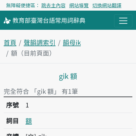
無障礙便捷區：
跳去主內容
網站導覽
切換網站翻譯
教育部
臺灣台語
常用詞
辭典
首頁
聲韻調索引
韻母ik
額（目前頁面）
gi̍k 額
主內容區塊
完全符合 「gi̍k 額」 有1筆
序號1額
序號
1
詞目
額