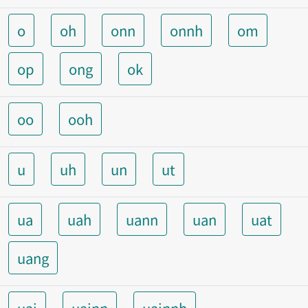
o
oh
onn
onnh
om
op
ong
ok
oo
ooh
u
uh
un
ut
ua
uah
uann
uan
uat
uang