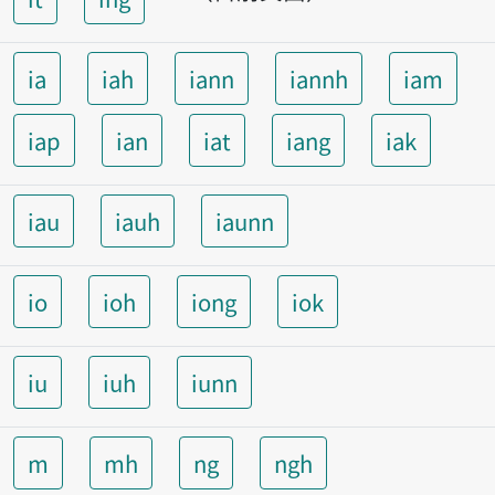
ia
iah
iann
iannh
iam
iap
ian
iat
iang
iak
iau
iauh
iaunn
io
ioh
iong
iok
iu
iuh
iunn
m
mh
ng
ngh