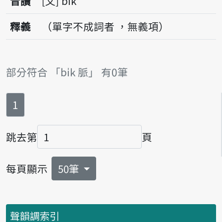
音讀
文
bi̍k
釋義
（單字不成詞者 ，無義項）
部分符合 「bi̍k 脈」 有0筆
第
頁
1
跳去第
頁
頁碼
每頁顯示
50筆
聲韻調索引