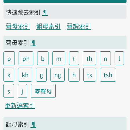
快速跳去索引
¶
聲母索引
韻母索引
聲調索引
聲母索引
¶
p
ph
b
m
t
th
n
l
k
kh
g
ng
h
ts
tsh
s
j
零聲母
重新選索引
韻母索引
¶