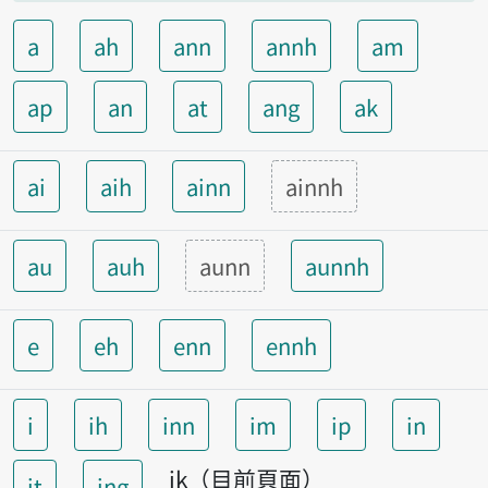
a
ah
ann
annh
am
ap
an
at
ang
ak
ai
aih
ainn
ainnh
au
auh
aunn
aunnh
e
eh
enn
ennh
i
ih
inn
im
ip
in
ik（目前頁面）
it
ing