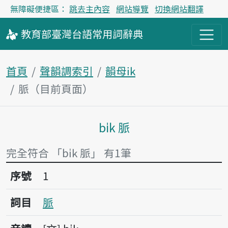
無障礙便捷區：
跳去主內容
網站導覽
切換網站翻譯
教育部
臺灣台語
常用詞
辭典
首頁
聲韻調索引
韻母ik
脈（目前頁面）
bi̍k 脈
主內容區塊
完全符合 「bi̍k 脈」 有1筆
序號1脈
序號
1
詞目
脈