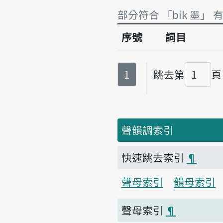
部分符合 「bi̍k 墨」 
序號
詞目
部分符合 「bi̍k 墨」 
第
頁
1
跳去第
頁
頁碼
聲韻調索引
快速跳去索引
¶
聲母索引
韻母索引
聲母索引
¶