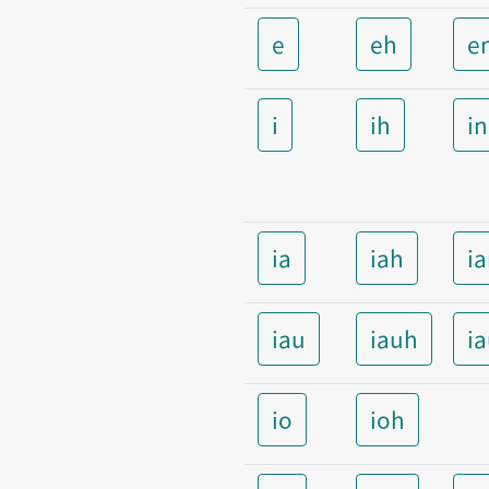
e
eh
e
i
ih
i
ia
iah
i
iau
iauh
i
io
ioh