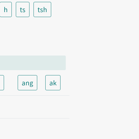
h
ts
tsh
t
ang
ak