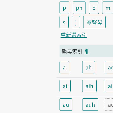
p
ph
b
m
s
j
零聲母
重新選索引
韻母索引
¶
a
ah
a
ai
aih
a
au
auh
a