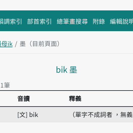
韻調索引
部首索引
總筆畫搜尋
附錄
編輯說
母ik
墨（目前頁面）
主內容區塊
bi̍k 墨
有1筆
音讀
釋義
有1筆
文
bi̍k
（單字不成詞者 ，無