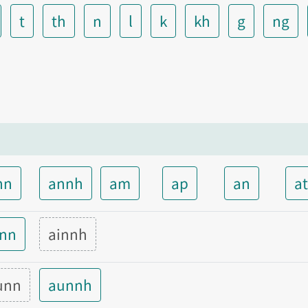
t
th
n
l
k
kh
g
ng
nn
annh
am
ap
an
a
inn
ainnh
unn
aunnh