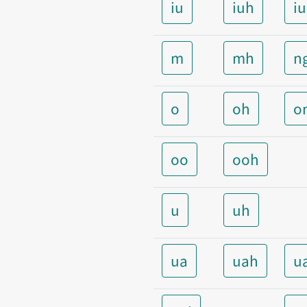
iu
iuh
i
m
mh
n
o
oh
o
oo
ooh
u
uh
ua
uah
u