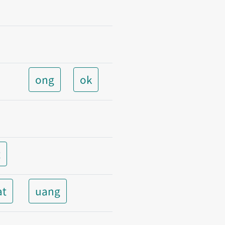
ong
ok
t
at
uang