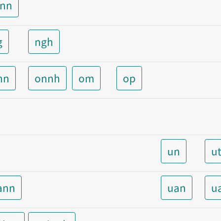
unn
g
ngh
nn
onnh
om
op
un
u
ann
uan
u