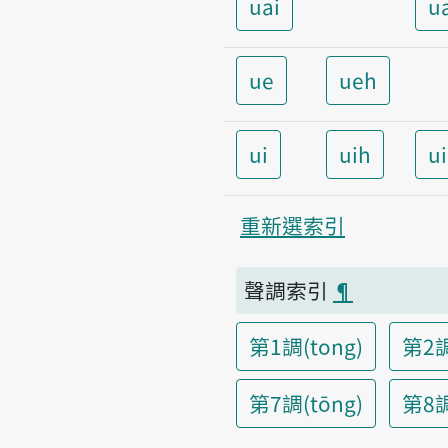
uai
u
ue
ueh
ui
uih
u
重新選索引
聲調索引
¶
第1調(tong)
第2調
第7調(tōng)
第8調(