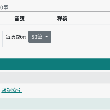
有0筆
音讀
釋義
有0筆
每頁顯示
50筆
聲調索引