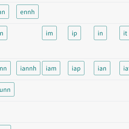
nn
ennh
nn
im
ip
in
it
ann
iannh
iam
iap
ian
ia
aunn