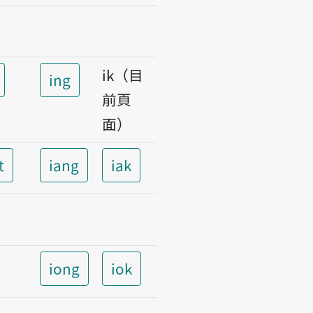
ik（目
ing
前頁
面）
t
iang
iak
iong
iok