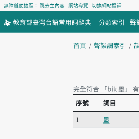
無障礙便捷區：
跳去主內容
網站導覽
切換網站翻譯
教育部
臺灣台語
常用詞
辭典
分類索引
聲
首頁
聲韻調索引
韻
完全符合 「bi̍k 墨」 
序號
詞目
完全符合 「bi̍k 墨」 
1
墨