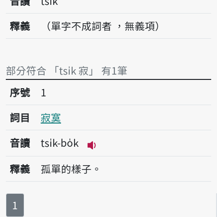
音讀
tsi̍k
釋義
（單字不成詞者 ，無義項）
部分符合 「tsi̍k 寂」 有1筆
序號1寂寞
序號
1
詞目
寂寞
音讀
tsi̍k-bo̍k
播放音讀tsi̍k-bo̍k
釋義
孤單的樣子。
第
頁
1