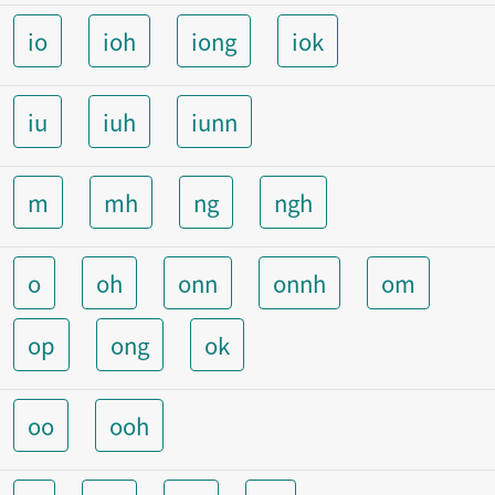
io
ioh
iong
iok
iu
iuh
iunn
m
mh
ng
ngh
o
oh
onn
onnh
om
op
ong
ok
oo
ooh