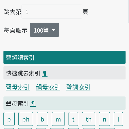
跳去第
頁
頁碼
每頁顯示
100筆
聲韻調索引
快速跳去索引
¶
聲母索引
韻母索引
聲調索引
聲母索引
¶
p
ph
b
m
t
th
n
l