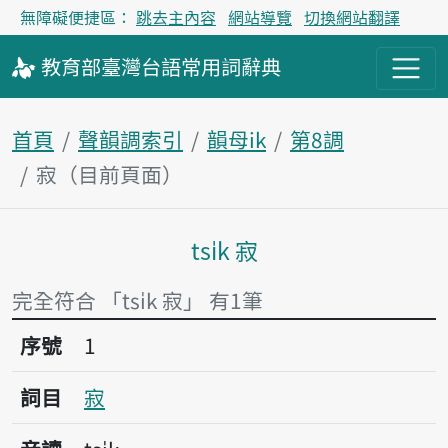
無障礙便捷區：
跳去主內容
網站導覽
切換網站翻譯
教育部
臺灣台語
常用詞
辭典
首頁
聲韻調索引
韻母ik
第8調
寂（目前頁面）
tsi̍k 寂
主內容區塊
完全符合 「tsi̍k 寂」 有1筆
序號1寂
序號
1
詞目
寂