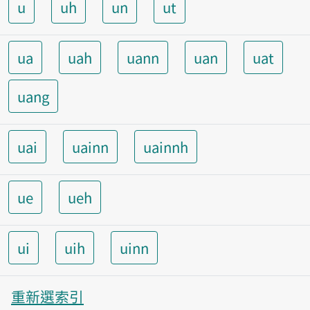
u
uh
un
ut
ua
uah
uann
uan
uat
uang
uai
uainn
uainnh
ue
ueh
ui
uih
uinn
重新選索引