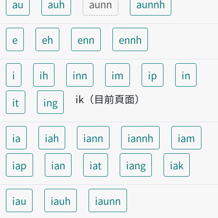
au
auh
aunn
aunnh
e
eh
enn
ennh
i
ih
inn
im
ip
in
ik（目前頁面）
it
ing
ia
iah
iann
iannh
iam
iap
ian
iat
iang
iak
iau
iauh
iaunn