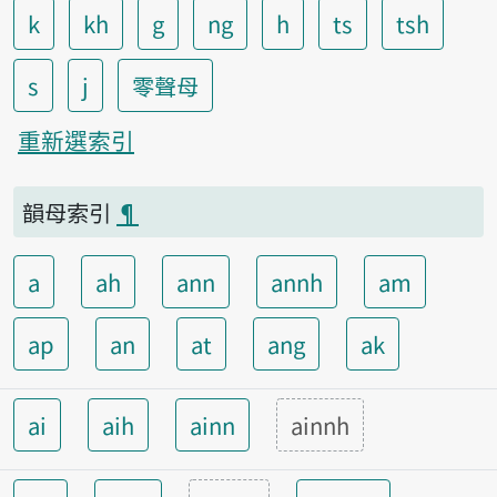
k
kh
g
ng
h
ts
tsh
s
j
零聲母
重新選索引
韻母索引
¶
a
ah
ann
annh
am
ap
an
at
ang
ak
ai
aih
ainn
ainnh