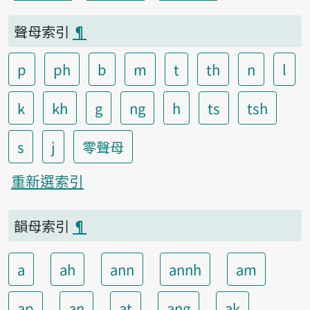
聲母索引
¶
p
ph
b
m
t
th
n
l
k
kh
g
ng
h
ts
tsh
s
j
零聲母
重新選索引
韻母索引
¶
a
ah
ann
annh
am
ap
an
at
ang
ak