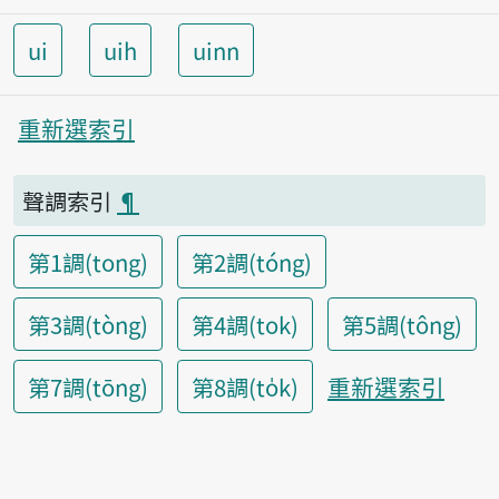
ui
uih
uinn
重新選索引
聲調索引
¶
第1調(tong)
第2調(tóng)
第3調(tòng)
第4調(tok)
第5調(tông)
重新選索引
第7調(tōng)
第8調(to̍k)