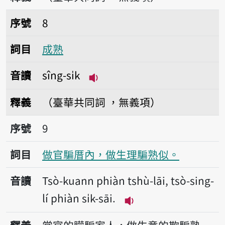
序號8成熟
序號
8
詞目
成熟
音讀
sîng-si̍k
播放音讀sîng-si̍k
釋義
（臺華共同詞 ，無義項）
序號9做官騙厝內，做生理騙熟似。
序號
9
詞目
做官騙厝內，做生理騙熟似。
音讀
Tsò-kuann phiàn tshù-lāi, tsò-sing-
lí phiàn si̍k-sāi.
播放音讀Tsò-kuann phiàn