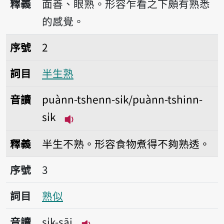
釋義
面善、眼熟。形容乍看之下頗有熟悉
的感覺。
序號2半生熟
序號
2
詞目
半生熟
音讀
puànn-tshenn-si̍k/puànn-tshinn-
si̍k
播放音讀puànn-tshenn-si̍k/puànn-t
釋義
半生不熟。形容食物煮得不夠熟透。
序號3熟似
序號
3
詞目
熟似
音讀
si̍k-sāi