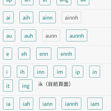
ai
aih
ainn
ainnh
au
auh
aunn
aunnh
e
eh
enn
ennh
i
ih
inn
im
ip
in
ik（目前頁面）
it
ing
ia
iah
iann
iannh
iam