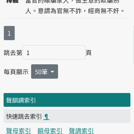
釋義
當官的矇騙家人，做生意的欺騙熟
人。意謂為官無不詐，經商無不奸。
第
頁
1
跳去第
頁
頁碼
每頁顯示
50筆
聲韻調索引
快速跳去索引
¶
聲母索引
韻母索引
聲調索引