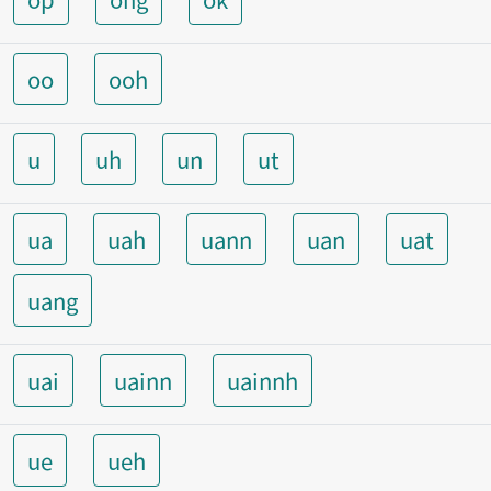
oo
ooh
u
uh
un
ut
ua
uah
uann
uan
uat
uang
uai
uainn
uainnh
ue
ueh