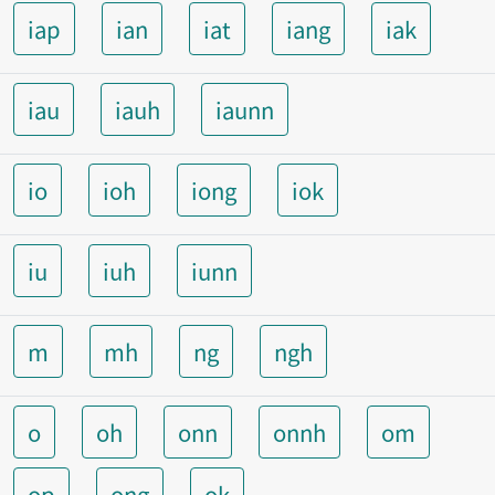
iap
ian
iat
iang
iak
iau
iauh
iaunn
io
ioh
iong
iok
iu
iuh
iunn
m
mh
ng
ngh
o
oh
onn
onnh
om
op
ong
ok