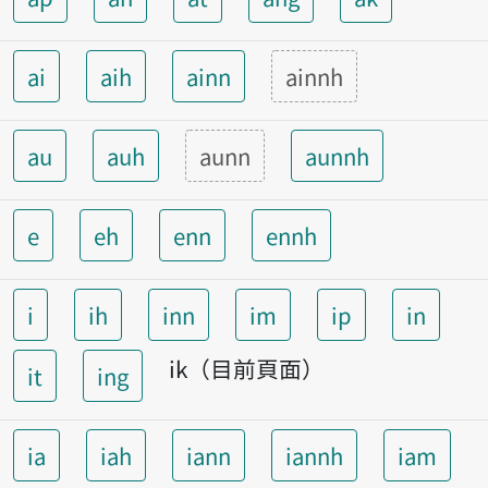
ai
aih
ainn
ainnh
au
auh
aunn
aunnh
e
eh
enn
ennh
i
ih
inn
im
ip
in
ik（目前頁面）
it
ing
ia
iah
iann
iannh
iam