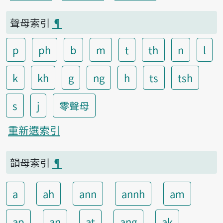
聲母索引
¶
p
ph
b
m
t
th
n
l
k
kh
g
ng
h
ts
tsh
s
j
零聲母
重新選索引
韻母索引
¶
a
ah
ann
annh
am
ap
an
at
ang
ak