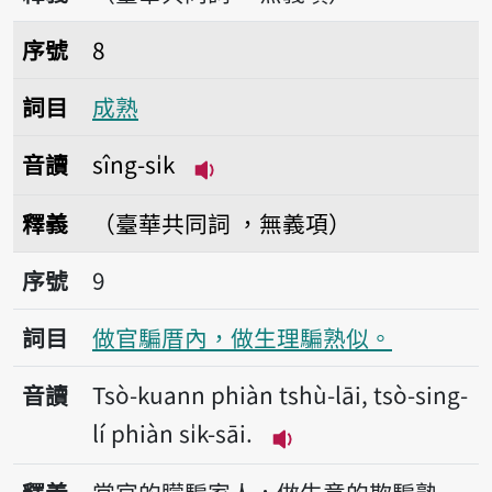
序號8成熟
序號
8
詞目
成熟
音讀
sîng-si̍k
播放音讀sîng-si̍k
釋義
（臺華共同詞 ，無義項）
序號9做官騙厝內，做生理騙熟似。
序號
9
詞目
做官騙厝內，做生理騙熟似。
音讀
Tsò-kuann phiàn tshù-lāi, tsò-sing-
lí phiàn si̍k-sāi.
播放音讀Tsò-kuann phiàn