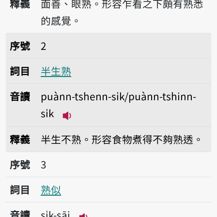
釋義
面善、眼熟。形容乍看之下頗有熟悉
的感覺。
序號2半生熟
序號
2
詞目
半生熟
音讀
puànn-tshenn-si̍k/puànn-tshinn-
si̍k
播放音讀puànn-tshenn-si̍k/puànn-t
釋義
半生不熟。形容食物煮得不夠熟透。
序號3熟似
序號
3
詞目
熟似
音讀
si̍k-sāi