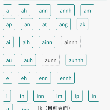
a
ah
ann
annh
am
ap
an
at
ang
ak
ai
aih
ainn
ainnh
au
auh
aunn
aunnh
e
eh
enn
ennh
i
ih
inn
im
ip
in
ik（目前頁面）
it
ing