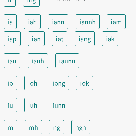
ia
iah
iann
iannh
iam
iap
ian
iat
iang
iak
iau
iauh
iaunn
io
ioh
iong
iok
iu
iuh
iunn
m
mh
ng
ngh