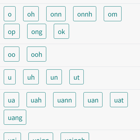
o
oh
onn
onnh
om
op
ong
ok
oo
ooh
u
uh
un
ut
ua
uah
uann
uan
uat
uang