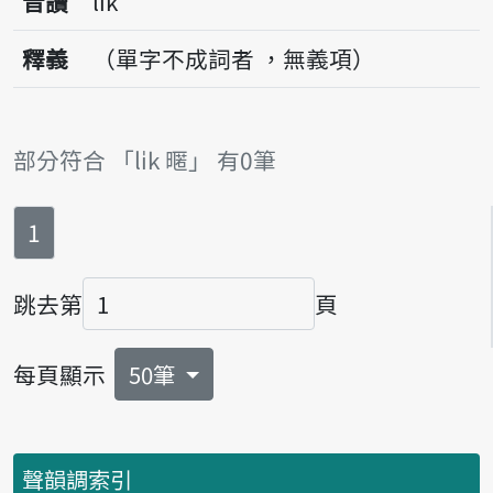
音讀
li̍k
釋義
（單字不成詞者 ，無義項）
部分符合 「li̍k 暱」 有0筆
第
頁
1
跳去第
頁
頁碼
每頁顯示
50筆
聲韻調索引