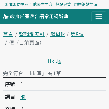
無障礙便捷區：
跳去主內容
網站導覽
切換網站翻譯
教育部
臺灣台語
常用詞
辭典
首頁
聲韻調索引
韻母ik
第8調
暱（目前頁面）
li̍k 暱
主內容區塊
完全符合 「li̍k 暱」 有1筆
序號1暱
序號
1
詞目
暱