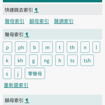
快速跳去索引
¶
聲母索引
韻母索引
聲調索引
聲母索引
¶
p
ph
b
m
t
th
n
l
k
kh
g
ng
h
ts
tsh
s
j
零聲母
重新選索引
韻母索引
¶