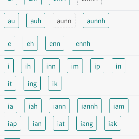
au
auh
aunn
aunnh
e
eh
enn
ennh
i
ih
inn
im
ip
in
it
ing
ik
ia
iah
iann
iannh
iam
iap
ian
iat
iang
iak