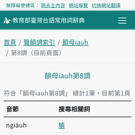
無障礙便捷區：
跳去主內容
網站導覽
切換網站翻譯
教育部
臺灣台語
常用詞
辭典
首頁
聲韻調索引
韻母iauh
第8調（目前頁面）
韻母iauh第8調
主內容區塊
符合「韻母iauh第8調」 總計1筆，目前第1頁
音節
搜尋相關詞
ngia̍uh
蟯