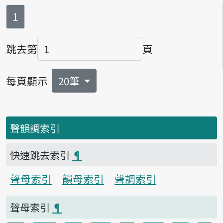
第
頁
1
跳去第
頁
頁碼
每頁顯示
20筆
聲韻調索引
快速跳去索引
¶
聲母索引
韻母索引
聲調索引
聲母索引
¶