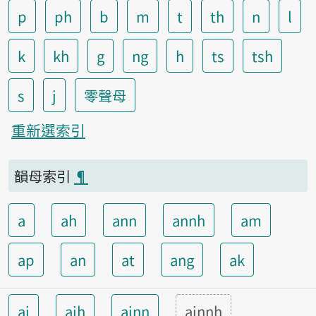
p
ph
b
m
t
th
n
l
k
kh
g
ng
h
ts
tsh
s
j
零聲母
重新選索引
韻母索引
¶
a
ah
ann
annh
am
ap
an
at
ang
ak
ai
aih
ainn
ainnh