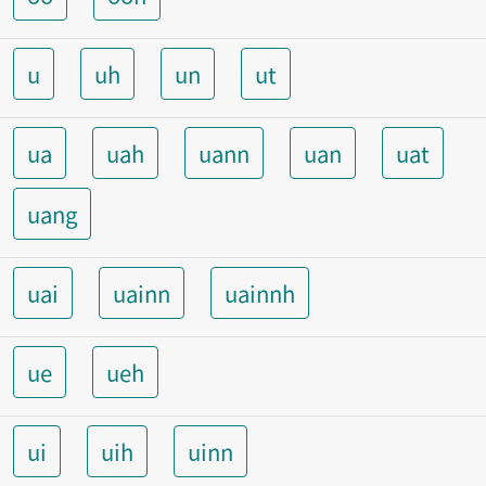
u
uh
un
ut
ua
uah
uann
uan
uat
uang
uai
uainn
uainnh
ue
ueh
ui
uih
uinn