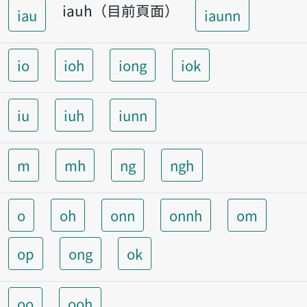
iauh（目前頁面）
iau
iaunn
io
ioh
iong
iok
iu
iuh
iunn
m
mh
ng
ngh
o
oh
onn
onnh
om
op
ong
ok
oo
ooh