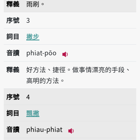
釋義
雨刷。
序號3撇步
序號
3
詞目
撇步
音讀
phiat-pōo
播放音讀phiat-pōo
釋義
好方法、捷徑。做事情漂亮的手段、
高明的方法。
序號4飄撇
序號
4
詞目
飄撇
音讀
phiau-phiat
播放音讀phiau-phiat