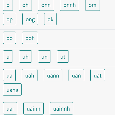
o
oh
onn
onnh
om
op
ong
ok
oo
ooh
u
uh
un
ut
ua
uah
uann
uan
uat
uang
uai
uainn
uainnh