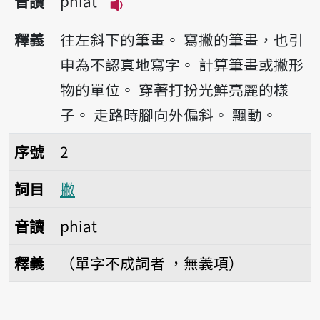
音讀
phiat
播放音讀phiat
釋義
往左斜下的筆畫。
寫撇的筆畫，也引
申為不認真地寫字。
計算筆畫或撇形
物的單位。
穿著打扮光鮮亮麗的樣
子。
走路時腳向外偏斜。
飄動。
序號2撇
序號
2
詞目
撇
音讀
phiat
釋義
（單字不成詞者 ，無義項）