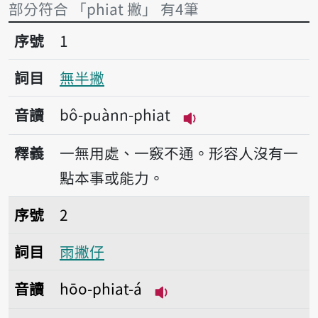
部分符合 「phiat 撇」 有4筆
序號1無半撇
序號
1
詞目
無半撇
音讀
bô-puànn-phiat
播放音讀bô-puànn-p
釋義
一無用處、一竅不通。形容人沒有一
點本事或能力。
序號2雨撇仔
序號
2
詞目
雨撇仔
音讀
hōo-phiat-á
播放音讀hōo-phiat-á