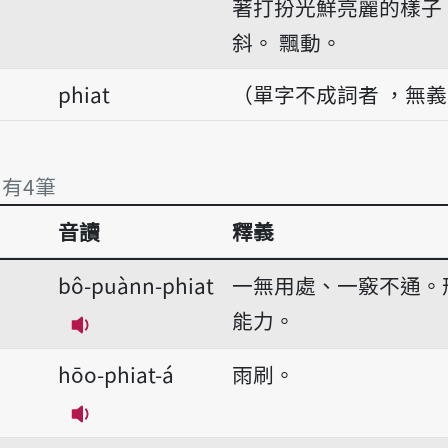
著打扮光鮮亮麗的樣子
斜。
飄動。
phiat
（單字不成詞者 ，無
 有4筆
音讀
釋義
 有4筆
bô-puànn-phiat
一無用處、一竅不通。
能力。
播放音讀bô-puànn-phiat
hōo-phiat-á
雨刷。
播放音讀hōo-phiat-á