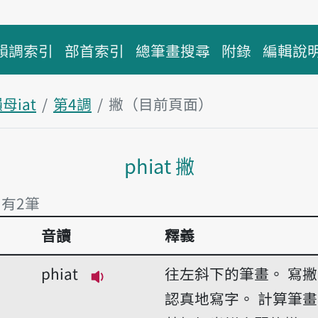
韻調索引
部首索引
總筆畫搜尋
附錄
編輯說
母iat
第4調
撇（目前頁面）
主內容區塊
phiat 撇
 有2筆
音讀
釋義
 有2筆
phiat
往左斜下的筆畫。
寫撇
播放音讀phiat
認真地寫字。
計算筆畫