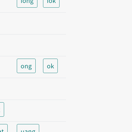
iong
iok
ong
ok
t
at
uang