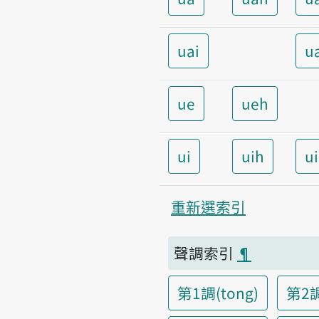
uai
u
ue
ueh
ui
uih
u
重新選索引
聲調索引
¶
第1調(tong)
第2調