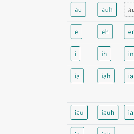
au
auh
a
e
eh
e
i
ih
i
ia
iah
i
iau
iauh
i