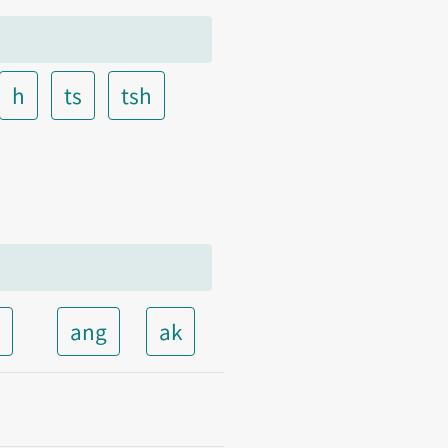
h
ts
tsh
t
ang
ak