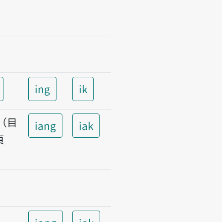
ing
ik
t（目
iang
iak
頁
）