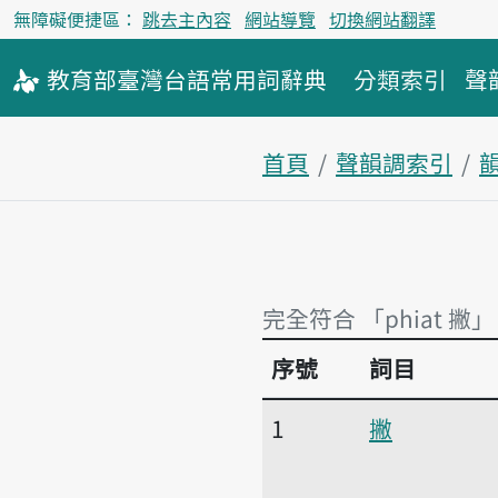
無障礙便捷區：
跳去主內容
網站導覽
切換網站翻譯
教育部
臺灣台語
常用詞
辭典
分類索引
聲
首頁
聲韻調索引
韻
完全符合 「phiat 撇」
序號
詞目
完全符合 「phiat 撇」
1
撇