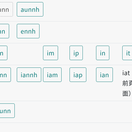
unn
aunnh
nn
ennh
nn
im
ip
in
it
ia
ann
iannh
iam
iap
ian
前
面
aunn