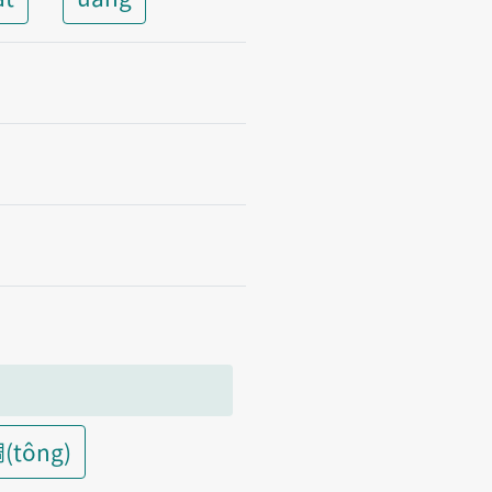
(tông)