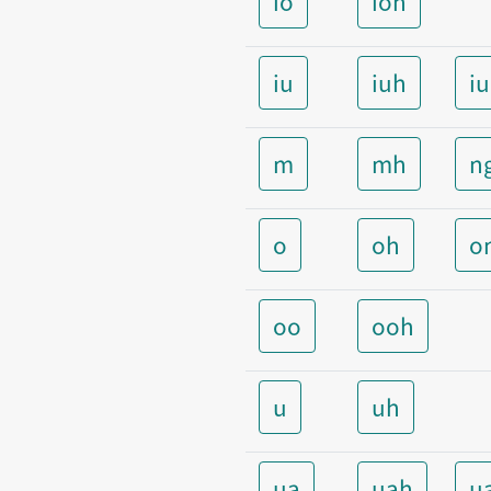
io
ioh
iu
iuh
i
m
mh
n
o
oh
o
oo
ooh
u
uh
ua
uah
u