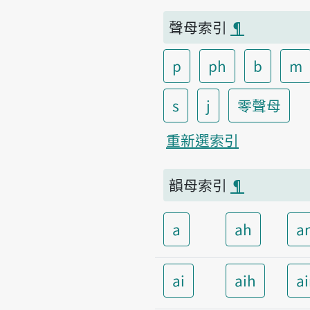
聲母索引
¶
p
ph
b
m
s
j
零聲母
重新選索引
韻母索引
¶
a
ah
a
ai
aih
a