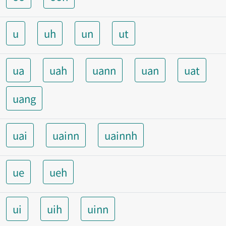
u
uh
un
ut
ua
uah
uann
uan
uat
uang
uai
uainn
uainnh
ue
ueh
ui
uih
uinn