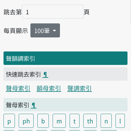
跳去第
頁
頁碼
每頁顯示
100筆
聲韻調索引
快速跳去索引
¶
聲母索引
韻母索引
聲調索引
聲母索引
¶
p
ph
b
m
t
th
n
l