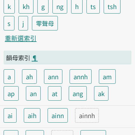
k
kh
g
ng
h
ts
tsh
s
j
零聲母
重新選索引
韻母索引
¶
a
ah
ann
annh
am
ap
an
at
ang
ak
ai
aih
ainn
ainnh