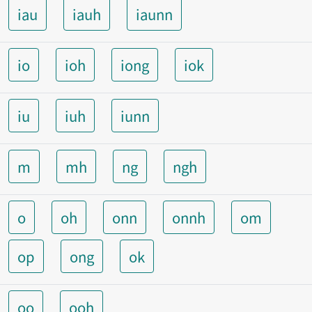
iau
iauh
iaunn
io
ioh
iong
iok
iu
iuh
iunn
m
mh
ng
ngh
o
oh
onn
onnh
om
op
ong
ok
oo
ooh