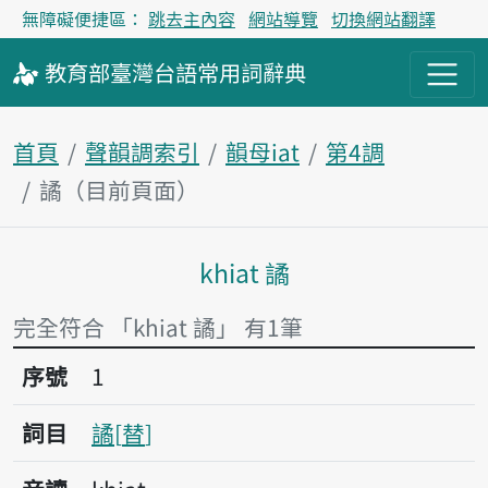
無障礙便捷區：
跳去主內容
網站導覽
切換網站翻譯
教育部
臺灣台語
常用詞
辭典
首頁
聲韻調索引
韻母iat
第4調
譎（目前頁面）
khiat 譎
主內容區塊
完全符合 「khiat 譎」 有1筆
序號1譎
序號
1
詞目
譎
替