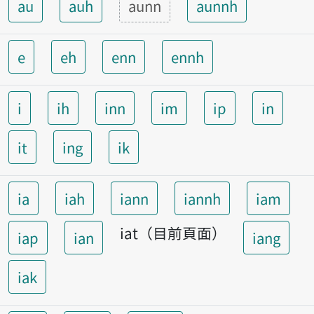
au
auh
aunn
aunnh
e
eh
enn
ennh
i
ih
inn
im
ip
in
it
ing
ik
ia
iah
iann
iannh
iam
iat（目前頁面）
iap
ian
iang
iak