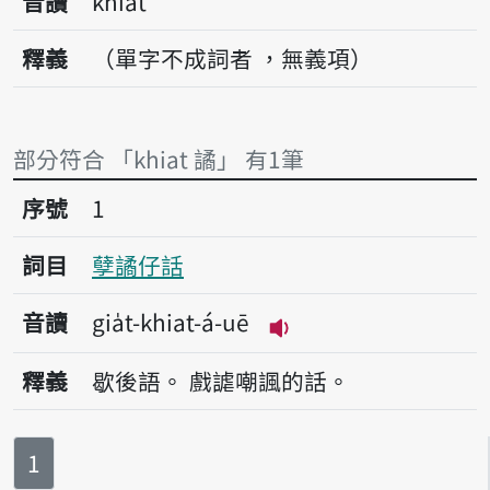
音讀
khiat
釋義
（單字不成詞者 ，無義項）
部分符合 「khiat 譎」 有1筆
序號1孽譎仔話
序號
1
詞目
孽譎仔話
音讀
gia̍t-khiat-á-uē
播放音讀gia̍t-khiat-á
釋義
歇後語。
戲謔嘲諷的話。
第
頁
1