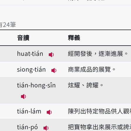
有24筆
音讀
釋義
有24筆
huat-tián
經開發後，逐漸進展。
播放音讀huat-tián
siong-tián
商業成品的展覽。
播放音讀siong-tián
tián-hong-sîn
炫耀、誇耀。
播放音讀tián-hong-sîn
tián-lám
陳列出特定物品供人觀
播放音讀tián-lám
tián-pó
把寶物拿出來展示或誇