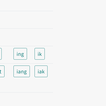
ing
ik
t
iang
iak