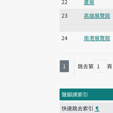
22
畫展
23
高雄展覽館
24
南港展覽館
第
頁
1
跳去第
頁
頁碼
聲韻調索引
快速跳去索引
¶