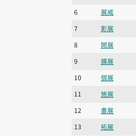
6
展威
7
影展
8
開展
9
擴展
10
個展
11
施展
12
書展
13
拓展