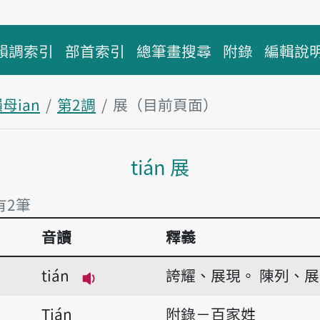
韻調索引
部首索引
總筆畫搜尋
附錄
編輯說
母ian
第2調
展（目前頁面）
主內容區塊
tián 展
有2筆
音讀
釋義
有2筆
tián
誇耀、展現。
陳列、展
播放音讀tián
Tián
附錄－百家姓