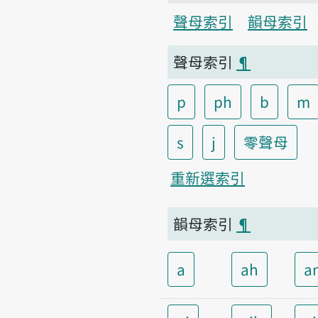
聲母索引
韻母索引
聲母索引
¶
p
ph
b
m
s
j
零聲母
重新選索引
韻母索引
¶
a
ah
a