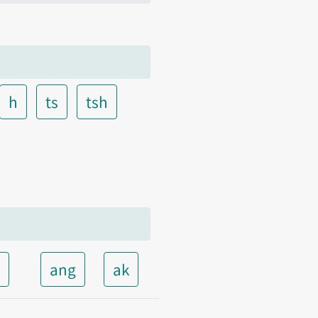
h
ts
tsh
t
ang
ak