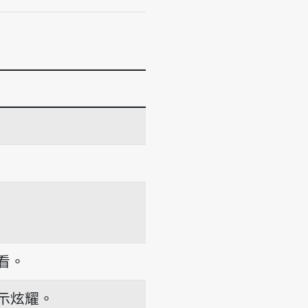
看。
示炫耀。