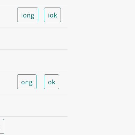
iong
iok
ong
ok
t