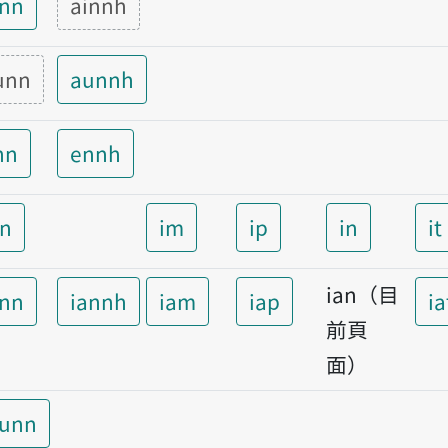
inn
ainnh
unn
aunnh
nn
ennh
nn
im
ip
in
it
ian（目
ann
iannh
iam
iap
ia
前頁
面）
aunn