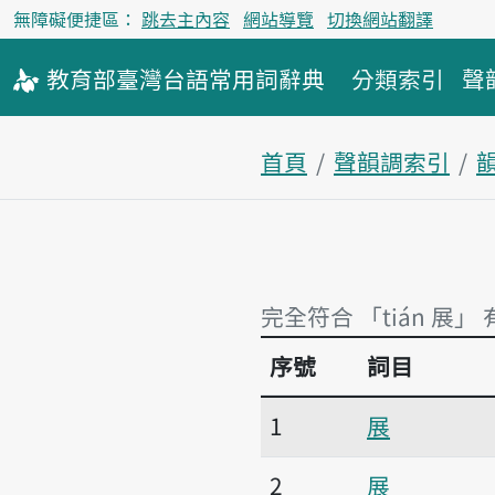
無障礙便捷區：
跳去主內容
網站導覽
切換網站翻譯
教育部
臺灣台語
常用詞
辭典
分類索引
聲
首頁
聲韻調索引
韻
完全符合 「tián 展」 
序號
詞目
完全符合 「tián 展」 
1
展
2
展