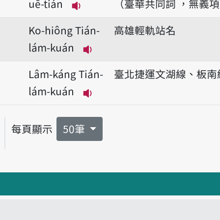
uē-tián
（臺華共同詞 ，無義
播放音讀uē-tián
Ko-hiông Tián-
高雄輕軌站名
lám-kuán
播放音讀Ko-hiông Tián-lám
Lâm-káng Tián-
臺北捷運文湖線、板南
lám-kuán
播放音讀Lâm-káng Tián-lám
每頁顯示
50筆