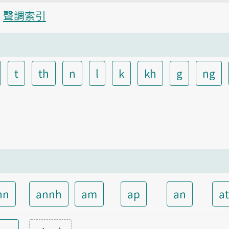
聲調索引
t
th
n
l
k
kh
g
ng
nn
annh
am
ap
an
a