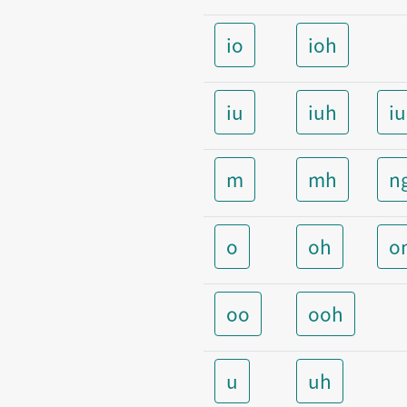
io
ioh
iu
iuh
i
m
mh
n
o
oh
o
oo
ooh
u
uh