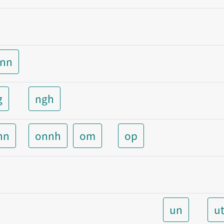
unn
g
ngh
nn
onnh
om
op
un
u