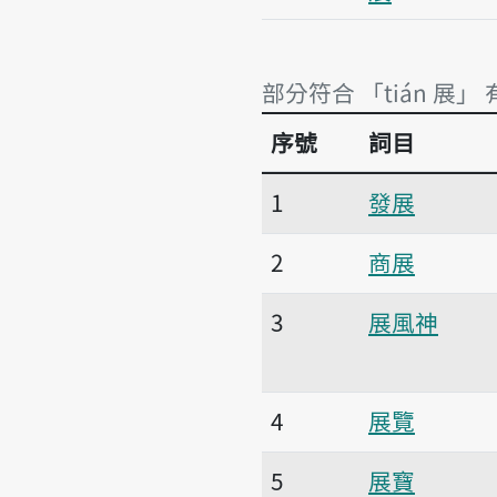
部分符合 「tián 展」 
序號
詞目
部分符合 「tián 展」 
1
發展
2
商展
3
展風神
4
展覽
5
展寶