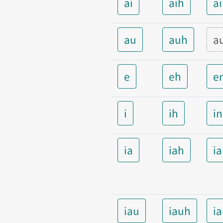
ai
aih
a
au
auh
a
e
eh
e
i
ih
i
ia
iah
i
iau
iauh
i