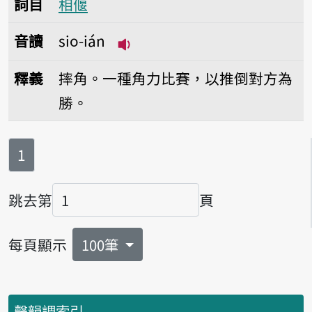
詞目
相偃
音讀
sio-ián
播放音讀sio-ián
釋義
摔角。一種角力比賽，以推倒對方為
勝。
第
頁
1
跳去第
頁
頁碼
每頁顯示
100筆
聲韻調索引