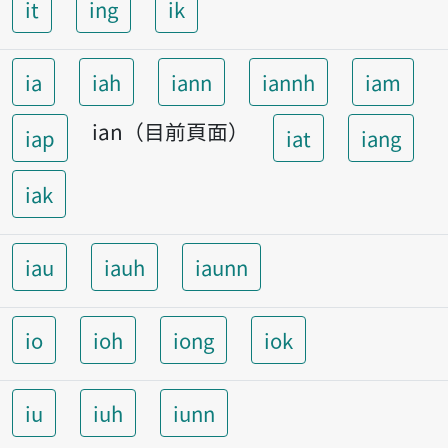
it
ing
ik
ia
iah
iann
iannh
iam
ian（目前頁面）
iap
iat
iang
iak
iau
iauh
iaunn
io
ioh
iong
iok
iu
iuh
iunn