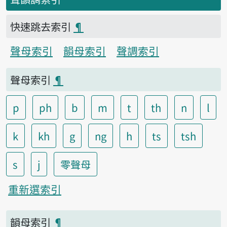
快速跳去索引
¶
聲母索引
韻母索引
聲調索引
聲母索引
¶
p
ph
b
m
t
th
n
l
k
kh
g
ng
h
ts
tsh
s
j
零聲母
重新選索引
韻母索引
¶