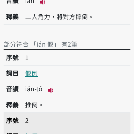
音讀
ián
播放音讀ián
釋義
二人角力，將對方摔倒。
部分符合 「ián 偃」 有2筆
序號1偃倒
序號
1
詞目
偃倒
音讀
ián-tó
播放音讀ián-tó
釋義
推倒。
序號2相偃
序號
2