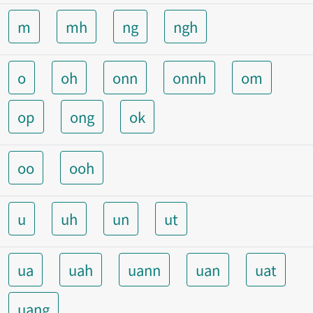
m
mh
ng
ngh
o
oh
onn
onnh
om
op
ong
ok
oo
ooh
u
uh
un
ut
ua
uah
uann
uan
uat
uang