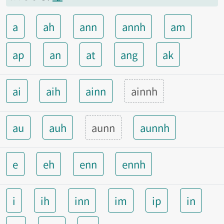
a
ah
ann
annh
am
ap
an
at
ang
ak
ai
aih
ainn
ainnh
au
auh
aunn
aunnh
e
eh
enn
ennh
i
ih
inn
im
ip
in