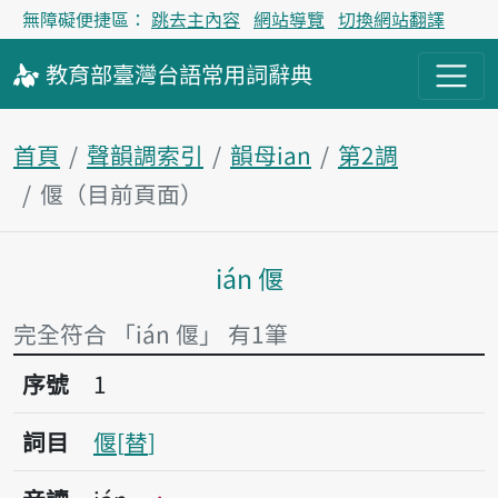
無障礙便捷區：
跳去主內容
網站導覽
切換網站翻譯
教育部
臺灣台語
常用詞
辭典
首頁
聲韻調索引
韻母ian
第2調
偃（目前頁面）
ián 偃
主內容區塊
完全符合 「ián 偃」 有1筆
序號1偃
序號
1
詞目
偃
替