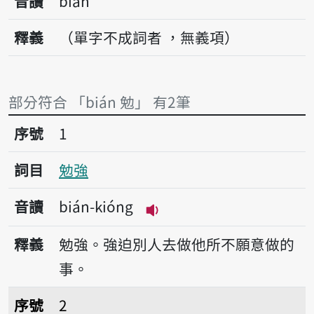
音讀
bián
釋義
（單字不成詞者 ，無義項）
部分符合 「bián 勉」 有2筆
序號1勉強
序號
1
詞目
勉強
音讀
bián-kióng
播放音讀bián-kióng
釋義
勉強。強迫別人去做他所不願意做的
事。
序號2勉勵
序號
2