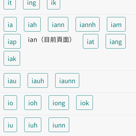
it
ing
ik
ia
iah
iann
iannh
iam
ian（目前頁面）
iap
iat
iang
iak
iau
iauh
iaunn
io
ioh
iong
iok
iu
iuh
iunn