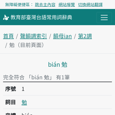
無障礙便捷區：
跳去主內容
網站導覽
切換網站翻譯
教育部
臺灣台語
常用詞
辭典
首頁
聲韻調索引
韻母ian
第2調
勉（目前頁面）
bián 勉
主內容區塊
完全符合 「bián 勉」 有1筆
序號1勉
序號
1
詞目
勉