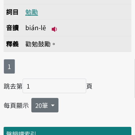
詞目
勉勵
音讀
bián-lē
播放音讀bián-lē
釋義
勸勉鼓勵。
第
頁
1
跳去第
頁
頁碼
每頁顯示
20筆
聲韻調索引