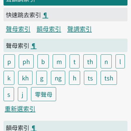
快速跳去索引
¶
聲母索引
韻母索引
聲調索引
聲母索引
¶
p
ph
b
m
t
th
n
l
k
kh
g
ng
h
ts
tsh
s
j
零聲母
重新選索引
韻母索引
¶