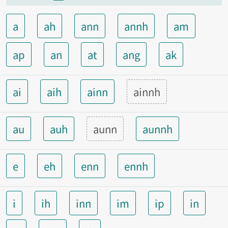
a
ah
ann
annh
am
ap
an
at
ang
ak
ai
aih
ainn
ainnh
au
auh
aunn
aunnh
e
eh
enn
ennh
i
ih
inn
im
ip
in