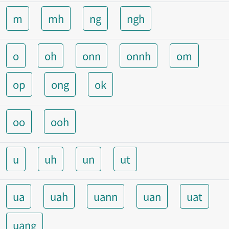
m
mh
ng
ngh
o
oh
onn
onnh
om
op
ong
ok
oo
ooh
u
uh
un
ut
ua
uah
uann
uan
uat
uang