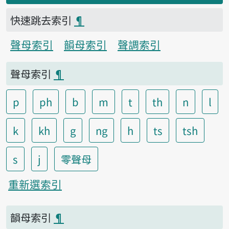
快速跳去索引
¶
聲母索引
韻母索引
聲調索引
聲母索引
¶
p
ph
b
m
t
th
n
l
k
kh
g
ng
h
ts
tsh
s
j
零聲母
重新選索引
韻母索引
¶