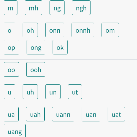
m
mh
ng
ngh
o
oh
onn
onnh
om
op
ong
ok
oo
ooh
u
uh
un
ut
ua
uah
uann
uan
uat
uang