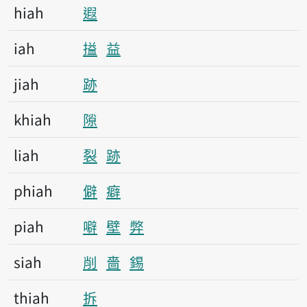
hiah
遐
iah
搤
益
jiah
跡
khiah
隙
liah
裂
跡
phiah
僻
癖
piah
噼
壁
弊
siah
削
嗇
錫
thiah
拆