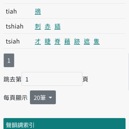
tiah
摘
tshiah
刺
赤
鍤
tsiah
才
睫
脊
藉
跡
遮
隻
第
頁
1
跳去第
頁
頁碼
每頁顯示
20筆
聲韻調索引