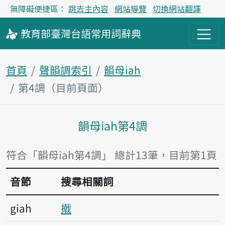
無障礙便捷區：
跳去主內容
網站導覽
切換網站翻譯
教育部
臺灣台語
常用詞
辭典
首頁
聲韻調索引
韻母iah
第4調（目前頁面）
韻母iah第4調
主內容區塊
符合「韻母iah第4調」 總計13筆，目前第1頁
音節
搜尋相關詞
giah
撠