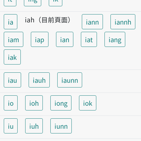
iah（目前頁面）
ia
iann
iannh
iam
iap
ian
iat
iang
iak
iau
iauh
iaunn
io
ioh
iong
iok
iu
iuh
iunn