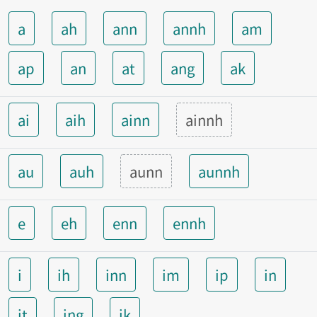
a
ah
ann
annh
am
ap
an
at
ang
ak
ai
aih
ainn
ainnh
au
auh
aunn
aunnh
e
eh
enn
ennh
i
ih
inn
im
ip
in
it
ing
ik