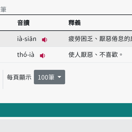
2筆
音讀
釋義
2筆
ià-siān
疲勞困乏、厭惡倦怠的
播放音讀ià-siān
thó-ià
使人厭惡、不喜歡。
播放音讀thó-ià
每頁顯示
100筆