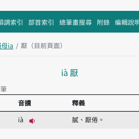
韻調索引
部首索引
總筆畫搜尋
附錄
編輯說
母ia
厭（目前頁面）
主內容區塊
ià 厭
1筆
音讀
釋義
1筆
ià
膩、厭倦。
播放音讀ià