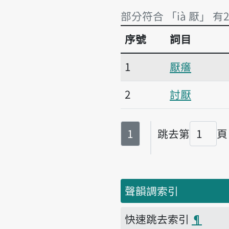
部分符合 「ià 厭」 有
序號
詞目
部分符合 「ià 厭」 有
1
厭𤺪
2
討厭
第
頁
1
跳去第
頁
頁碼
聲韻調索引
快速跳去索引
¶