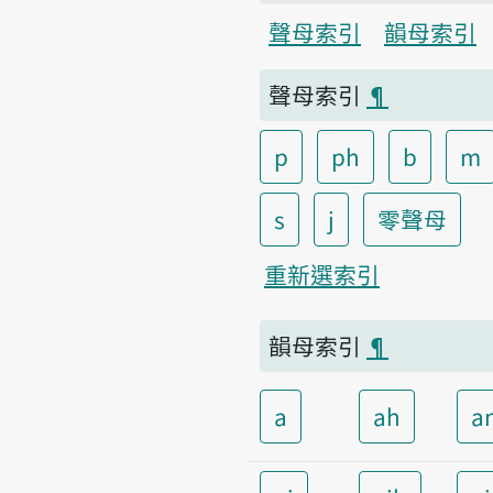
聲母索引
韻母索引
聲母索引
¶
p
ph
b
m
s
j
零聲母
重新選索引
韻母索引
¶
a
ah
a