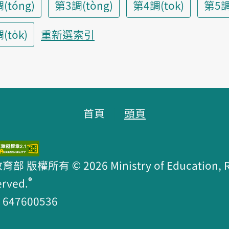
(tóng)
第3調(tòng)
第4調(tok)
第5調
to̍k)
重新選索引
首頁
頭頁
版權所有 © 2026 Ministry of Education, R.O
®
erved.
47600536