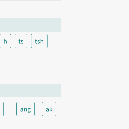
h
ts
tsh
t
ang
ak