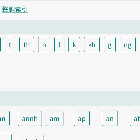
聲調索引
t
th
n
l
k
kh
g
ng
nn
annh
am
ap
an
a