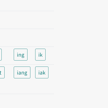
ing
ik
t
iang
iak