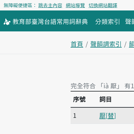
無障礙便捷區：
跳去主內容
網站導覽
切換網站翻譯
教育部
臺灣台語
常用詞
辭典
分類索引
聲
首頁
聲韻調索引
韻
完全符合 「ià 厭」 有
序號
詞目
完全符合 「ià 厭」 有
1
厭
替