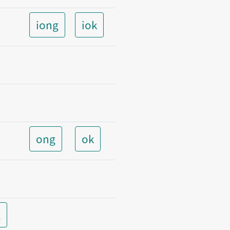
iong
iok
ong
ok
t