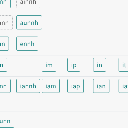
inn
ainnh
unn
aunnh
nn
ennh
nn
im
ip
in
it
ann
iannh
iam
iap
ian
ia
aunn