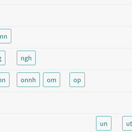
unn
g
ngh
nn
onnh
om
op
un
u