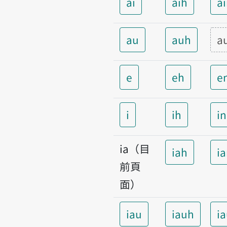
ai
aih
a
au
auh
a
e
eh
e
i
ih
i
ia（目
iah
i
前頁
面）
iau
iauh
i