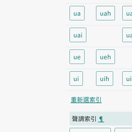
ua
uah
u
uai
u
ue
ueh
ui
uih
u
重新選索引
聲調索引
¶