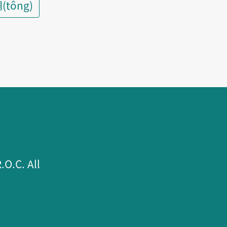
(tông)
.C. All