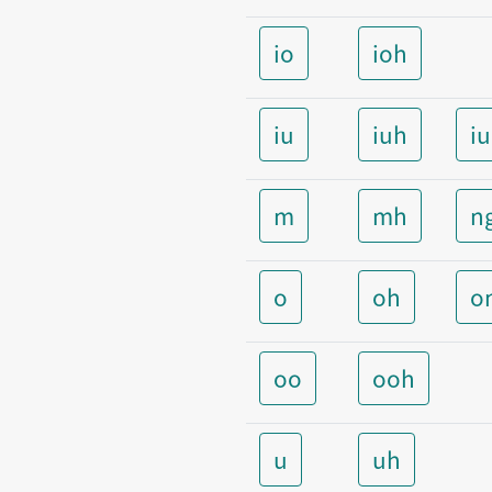
io
ioh
iu
iuh
i
m
mh
n
o
oh
o
oo
ooh
u
uh