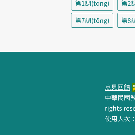
第1調(tong)
第2調
第7調(tōng)
第8調(
頁腳區塊
意見回饋
中華民國教育部 
rights res
使用人次：6