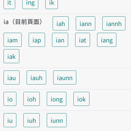
it
ing
ik
ia（目前頁面）
iah
iann
iannh
iam
iap
ian
iat
iang
iak
iau
iauh
iaunn
io
ioh
iong
iok
iu
iuh
iunn