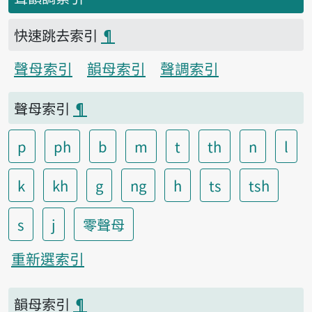
快速跳去索引
¶
聲母索引
韻母索引
聲調索引
聲母索引
¶
p
ph
b
m
t
th
n
l
k
kh
g
ng
h
ts
tsh
s
j
零聲母
重新選索引
韻母索引
¶