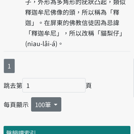
子，外形為多角形的疣狀凸起，類似
釋迦牟尼佛像的頭，所以稱為「釋
迦」。在屏東的佛教信徒因為忌諱
「釋迦牟尼」，所以改稱「貓梨仔」
(niau-lâi-á)。
第
頁
1
跳去第
頁
頁碼
每頁顯示
100筆
聲韻調索引