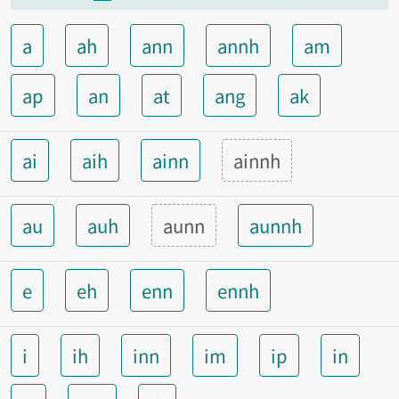
a
ah
ann
annh
am
ap
an
at
ang
ak
ai
aih
ainn
ainnh
au
auh
aunn
aunnh
e
eh
enn
ennh
i
ih
inn
im
ip
in