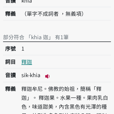
音讀
khia
釋義
（單字不成詞者 ，無義項）
部分符合 「khia 迦」 有1筆
序號1釋迦
序號
1
詞目
釋迦
音讀
sik-khia
播放音讀sik-khia
釋義
釋迦牟尼。佛教的始祖，簡稱「釋
迦」。
釋迦果。水果一種。果肉乳白
色，味道甜美，內含黑色有光澤的種