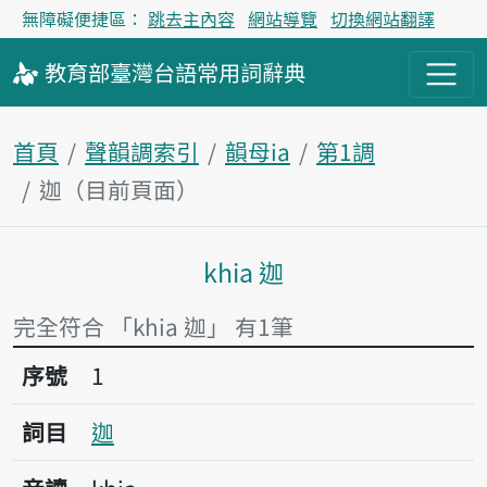
無障礙便捷區：
跳去主內容
網站導覽
切換網站翻譯
教育部
臺灣台語
常用詞
辭典
首頁
聲韻調索引
韻母ia
第1調
迦（目前頁面）
khia 迦
主內容區塊
完全符合 「khia 迦」 有1筆
序號1迦
序號
1
詞目
迦