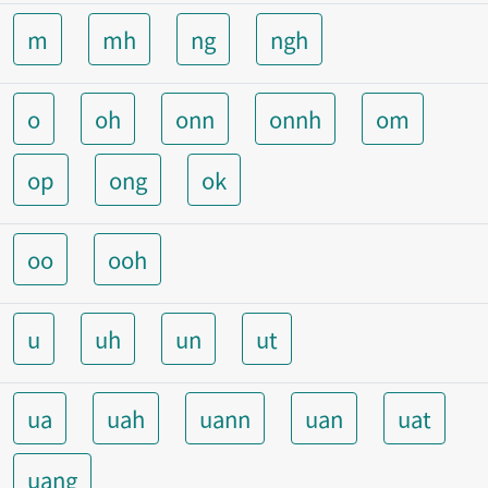
m
mh
ng
ngh
o
oh
onn
onnh
om
op
ong
ok
oo
ooh
u
uh
un
ut
ua
uah
uann
uan
uat
uang