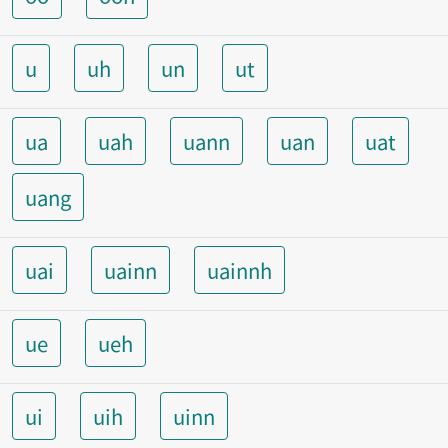
u
uh
un
ut
ua
uah
uann
uan
uat
uang
uai
uainn
uainnh
ue
ueh
ui
uih
uinn