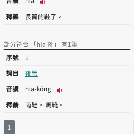
音讀
hia
播放音讀hia
釋義
長筒的鞋子。
部分符合 「hia 靴」 有1筆
序號1靴管
序號
1
詞目
靴管
音讀
hia-kóng
播放音讀hia-kóng
釋義
雨鞋。
馬靴。
第
頁
1