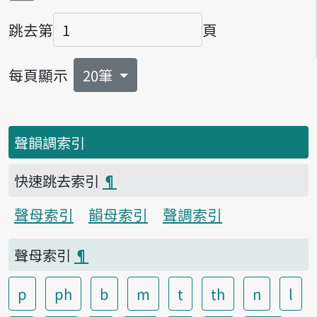
跳去第
頁
頁碼
每頁顯示
20筆
聲韻調索引
快速跳去索引
¶
聲母索引
韻母索引
聲調索引
聲母索引
¶
p
ph
b
m
t
th
n
l