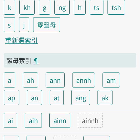
k
kh
g
ng
h
ts
tsh
s
j
零聲母
重新選索引
韻母索引
¶
a
ah
ann
annh
am
ap
an
at
ang
ak
ai
aih
ainn
ainnh