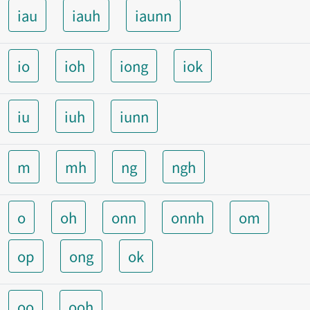
iau
iauh
iaunn
io
ioh
iong
iok
iu
iuh
iunn
m
mh
ng
ngh
o
oh
onn
onnh
om
op
ong
ok
oo
ooh