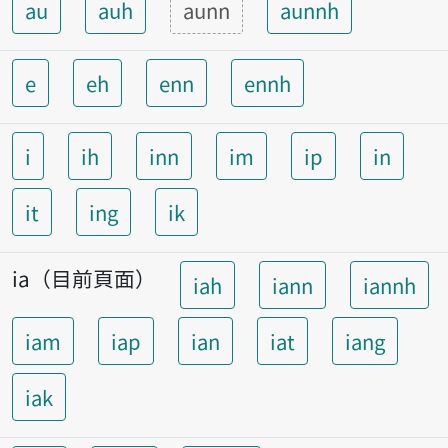
au
auh
aunn
aunnh
e
eh
enn
ennh
i
ih
inn
im
ip
in
it
ing
ik
ia（目前頁面）
iah
iann
iannh
iam
iap
ian
iat
iang
iak