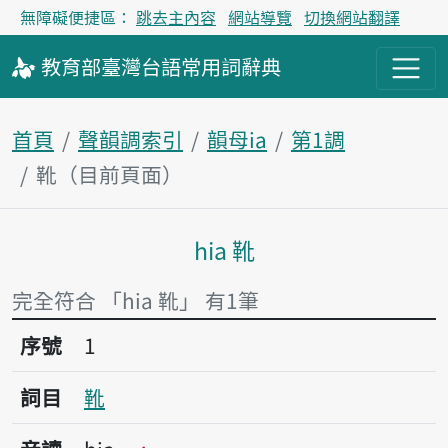
無障礙便捷區：
跳去主內容
網站導覽
切換網站翻譯
教育部
臺灣台語
常用詞
辭典
首頁
聲韻調索引
韻母ia
第1調
靴（目前頁面）
hia 靴
主內容區塊
完全符合 「hia 靴」 有1筆
序號1靴
序號
1
詞目
靴