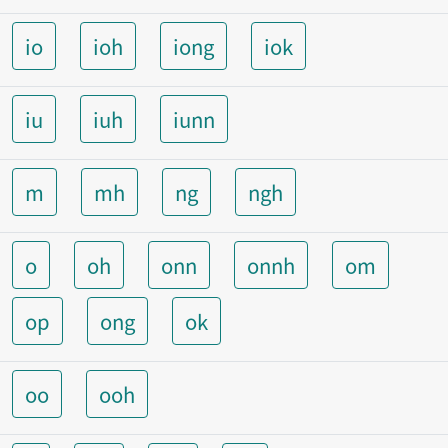
io
ioh
iong
iok
iu
iuh
iunn
m
mh
ng
ngh
o
oh
onn
onnh
om
op
ong
ok
oo
ooh