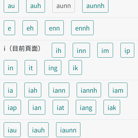
au
auh
aunn
aunnh
e
eh
enn
ennh
i（目前頁面）
ih
inn
im
ip
in
it
ing
ik
ia
iah
iann
iannh
iam
iap
ian
iat
iang
iak
iau
iauh
iaunn