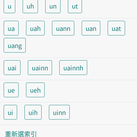
u
uh
un
ut
ua
uah
uann
uan
uat
uang
uai
uainn
uainnh
ue
ueh
ui
uih
uinn
重新選索引