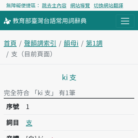
無障礙便捷區：
跳去主內容
網站導覽
切換網站翻譯
教育部
臺灣台語
常用詞
辭典
首頁
聲韻調索引
韻母i
第1調
支（目前頁面）
ki 支
主內容區塊
完全符合 「ki 支」 有1筆
序號1支
序號
1
詞目
支