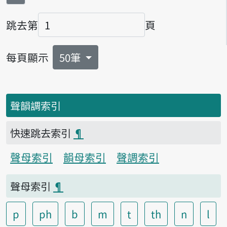
跳去第
頁
頁碼
每頁顯示
50筆
聲韻調索引
快速跳去索引
¶
聲母索引
韻母索引
聲調索引
聲母索引
¶
p
ph
b
m
t
th
n
l