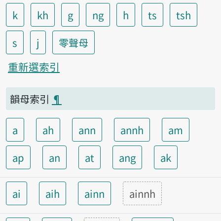
k
kh
g
ng
h
ts
tsh
s
j
零聲母
重新選索引
韻母索引
¶
a
ah
ann
annh
am
ap
an
at
ang
ak
ai
aih
ainn
ainnh