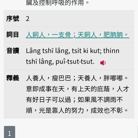
臟及控制呼吸的作用。
序號2人飼人，一支骨；天飼人，肥朒朒。
序號
2
詞目
人飼人，一支骨；天飼人，肥朒朒。
音讀
Lâng tshī lâng, tsi̍t ki kut; thinn
tshī lâng, puî-tsut-tsut.
播放音讀Lâng tsh
釋義
人養人，瘦巴巴；天養人，胖嘟嘟。
意即成事在天，有上天的庇蔭，人才
有好日子可以過；如果風不調雨不
順，光是靠人的努力，成效也不彰。
第
頁
1