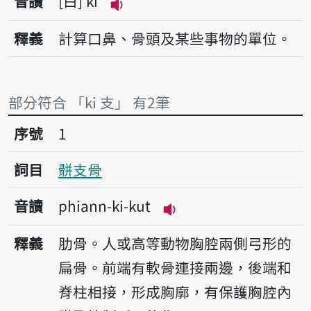
音讀
白
ki
播放音讀ki
釋義
計算口鼻、骨頭及某些事物的單位。
部分符合 「ki 支」 有2筆
序號1骿支骨
序號
1
詞目
骿支骨
音讀
phiann-ki-kut
播放音讀phiann-ki-ku
釋義
肋骨。人或高等動物胸腔兩側弓形的
扁骨。前端有軟骨連接兩邊，後端和
脊柱相接，形成胸廓，有保護胸腔內